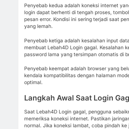
Penyebab kedua adalah koneksi internet yang 
login dapat berhenti di tengah proses, tomb
pesan error. Kondisi ini sering terjadi saat 
yang lemah.
Penyebab ketiga adalah kesalahan input dat
membuat Lebah4D Login gagal. Kesalahan keci
password lama yang tersimpan otomatis di bro
Penyebab keempat adalah browser yang belu
kendala kompatibilitas dengan halaman moder
optimal.
Langkah Awal Saat Login Gag
Saat Lebah4D Login gagal, pengguna sebaikn
memeriksa koneksi internet. Pastikan jaringa
normal. Jika koneksi lambat, coba pindah ke