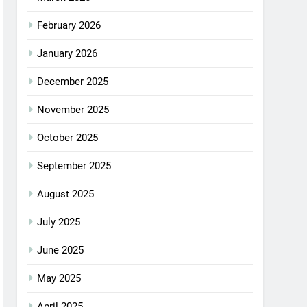
February 2026
January 2026
December 2025
November 2025
October 2025
September 2025
August 2025
July 2025
June 2025
May 2025
April 2025