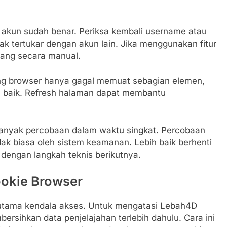
 akun sudah benar. Periksa kembali username atau
ak tertukar dengan akun lain. Jika menggunakan fitur
 ulang secara manual.
ang browser hanya gagal memuat sebagian elemen,
an baik. Refresh halaman dapat membantu
 banyak percobaan dalam waktu singkat. Percobaan
dak biasa oleh sistem keamanan. Lebih baik berhenti
 dengan langkah teknis berikutnya.
okie Browser
utama kendala akses. Untuk mengatasi Lebah4D
ersihkan data penjelajahan terlebih dahulu. Cara ini