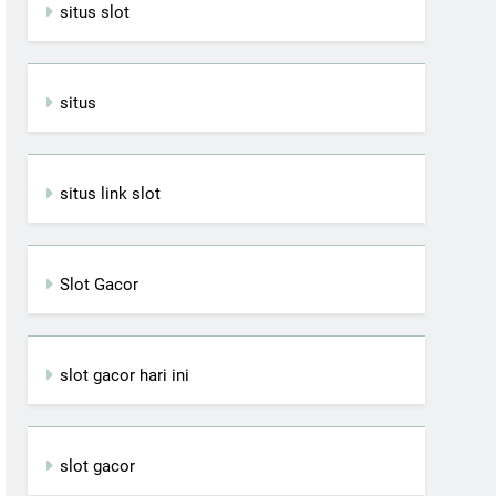
situs slot
situs
situs link slot
Slo
t
Gacor
slot gacor hari ini
slot gacor