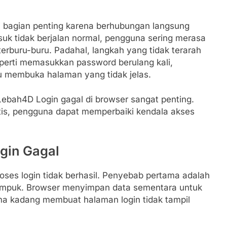
adi bagian penting karena berhubungan langsung
k tidak berjalan normal, pengguna sering merasa
rburu-buru. Padahal, langkah yang tidak terarah
eperti memasukkan password berulang kali,
u membuka halaman yang tidak jelas.
ebah4D Login gagal di browser sangat penting.
is, pengguna dapat memperbaiki kendala akses
gin Gagal
ses login tidak berhasil. Penyebab pertama adalah
mpuk. Browser menyimpan data sementara untuk
ma kadang membuat halaman login tidak tampil