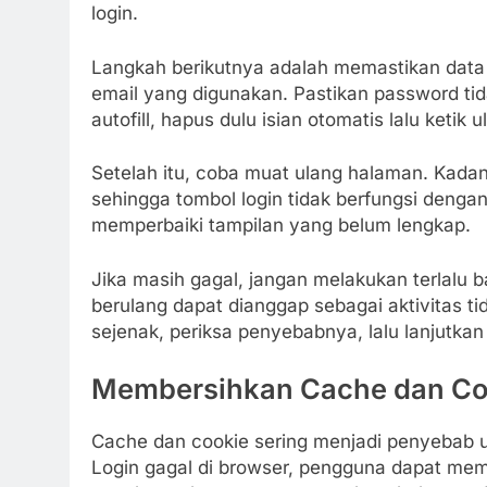
login.
Langkah berikutnya adalah memastikan data
email yang digunakan. Pastikan password tid
autofill, hapus dulu isian otomatis lalu ketik
Setelah itu, coba muat ulang halaman. Kad
sehingga tombol login tidak berfungsi deng
memperbaiki tampilan yang belum lengkap.
Jika masih gagal, jangan melakukan terlalu
berulang dapat dianggap sebagai aktivitas ti
sejenak, periksa penyebabnya, lalu lanjutkan
Membersihkan Cache dan Co
Cache dan cookie sering menjadi penyebab 
Login gagal di browser, pengguna dapat memb