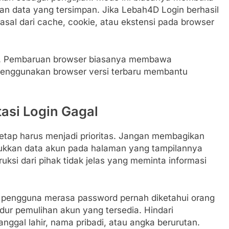
n data yang tersimpan. Jika Lebah4D Login berhasil
sal dari cache, cookie, atau ekstensi pada browser
rui. Pembaruan browser biasanya membawa
Menggunakan browser versi terbaru membantu
si Login Gagal
etap harus menjadi prioritas. Jangan membagikan
kkan data akun pada halaman yang tampilannya
uksi dari pihak tidak jelas yang meminta informasi
a pengguna merasa password pernah diketahui orang
dur pemulihan akun yang tersedia. Hindari
ggal lahir, nama pribadi, atau angka berurutan.