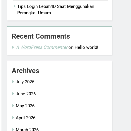
Tips Login Lebah4D Saat Menggunakan
Perangkat Umum
Recent Comments
A WordPress Commenter
on
Hello world!
Archives
July 2026
June 2026
May 2026
April 2026
March 2026