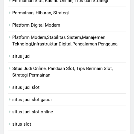
Permainan Slot, Kasino Online, Tips dan Strategi
Permainan, Hiburan, Strategi
Platform Digital Modern
Platform Modern,Stabilitas Sistem,Manajemen
Teknologi,Infrastruktur Digital,Pengalaman Pengguna
situs judi
Situs Judi Online, Panduan Slot, Tips Bermain Slot,
Strategi Permainan
situs judi slot
situs judi slot gacor
situs judi slot online
situs slot