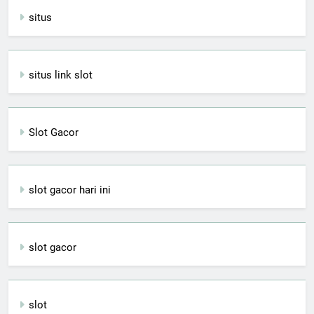
situs
situs link slot
Slo
t
Gacor
slot gacor hari ini
slot gacor
slot