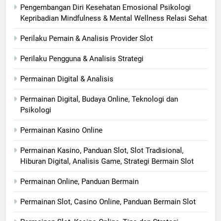
Pengembangan Diri Kesehatan Emosional Psikologi
Kepribadian Mindfulness & Mental Wellness Relasi Sehat
Perilaku Pemain & Analisis Provider Slot
Perilaku Pengguna & Analisis Strategi
Permainan Digital & Analisis
Permainan Digital, Budaya Online, Teknologi dan
Psikologi
Permainan Kasino Online
Permainan Kasino, Panduan Slot, Slot Tradisional,
Hiburan Digital, Analisis Game, Strategi Bermain Slot
Permainan Online, Panduan Bermain
Permainan Slot, Casino Online, Panduan Bermain Slot