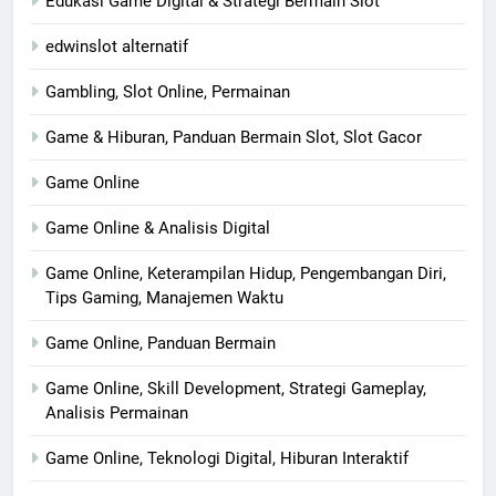
Edukasi Game Digital & Strategi Bermain Slot
edwinslot alternatif
Gambling, Slot Online, Permainan
Game & Hiburan, Panduan Bermain Slot, Slot Gacor
Game Online
Game Online & Analisis Digital
Game Online, Keterampilan Hidup, Pengembangan Diri,
Tips Gaming, Manajemen Waktu
Game Online, Panduan Bermain
Game Online, Skill Development, Strategi Gameplay,
Analisis Permainan
Game Online, Teknologi Digital, Hiburan Interaktif