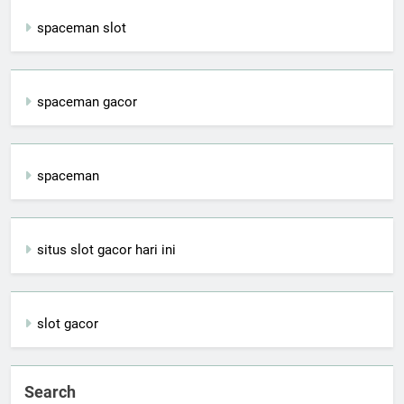
spaceman slot
spaceman gacor
spaceman
situs slot gacor hari ini
slot gacor
Search