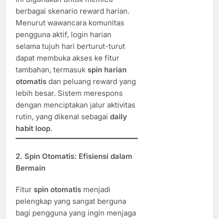
berbagai skenario reward harian.
Menurut wawancara komunitas
pengguna aktif, login harian
selama tujuh hari berturut-turut
dapat membuka akses ke fitur
tambahan, termasuk
spin harian
otomatis
dan peluang reward yang
lebih besar. Sistem merespons
dengan menciptakan jalur aktivitas
rutin, yang dikenal sebagai
daily
habit loop
.
2. Spin Otomatis: Efisiensi dalam
Bermain
Fitur
spin otomatis
menjadi
pelengkap yang sangat berguna
bagi pengguna yang ingin menjaga