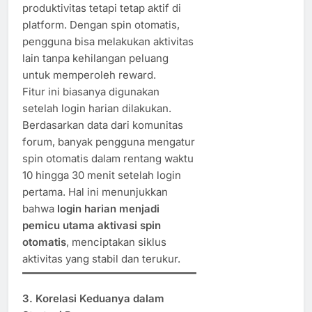
produktivitas tetapi tetap aktif di
platform. Dengan spin otomatis,
pengguna bisa melakukan aktivitas
lain tanpa kehilangan peluang
untuk memperoleh reward.
Fitur ini biasanya digunakan
setelah login harian dilakukan.
Berdasarkan data dari komunitas
forum, banyak pengguna mengatur
spin otomatis dalam rentang waktu
10 hingga 30 menit setelah login
pertama. Hal ini menunjukkan
bahwa
login harian menjadi
pemicu utama aktivasi spin
otomatis
, menciptakan siklus
aktivitas yang stabil dan terukur.
3. Korelasi Keduanya dalam