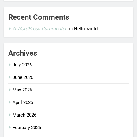
Recent Comments
A WordPress Commenter
on
Hello world!
Archives
July 2026
June 2026
May 2026
April 2026
March 2026
February 2026