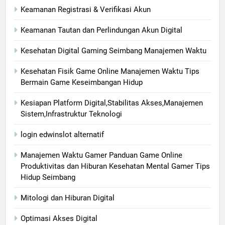
Keamanan Registrasi & Verifikasi Akun
Keamanan Tautan dan Perlindungan Akun Digital
Kesehatan Digital Gaming Seimbang Manajemen Waktu
Kesehatan Fisik Game Online Manajemen Waktu Tips
Bermain Game Keseimbangan Hidup
Kesiapan Platform Digital,Stabilitas Akses,Manajemen
Sistem,Infrastruktur Teknologi
login edwinslot alternatif
Manajemen Waktu Gamer Panduan Game Online
Produktivitas dan Hiburan Kesehatan Mental Gamer Tips
Hidup Seimbang
Mitologi dan Hiburan Digital
Optimasi Akses Digital