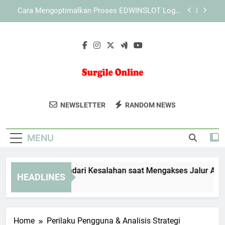
Skip
Panduan Login Edwinslot Tanpa Kesalahan Data
to
agar Akses Lebih Aman dan Terarah
content
Cara Mengatasi Lebah4D Login Gagal di Browser
dengan Aman dan Terarah
Panduan Menghindari Kesalahan saat Mengakses
Jalur Alternatif
Cara Mengoptimalkan Proses EDWINSLOT Login
agar Lebih Cepat dan Stabil
Surgile Online
Dapatkan Alat Medis Dan Perlengkapan
Panduan Login Edwinslot Tanpa Kesalahan Data
NEWSLETTER
RANDOM NEWS
agar Akses Lebih Aman dan Terarah
Kesehatan Berkualitas Di Surgile Online.
Cara Mengatasi Lebah4D Login Gagal di Browser
Solusi Untuk Kebutuhan Medis Anda.
dengan Aman dan Terarah
MENU
nduan Menghindari Kesalahan saat Mengakses Jalur Alternat
HEADLINES
Weeks Ago
Home
Perilaku Pengguna & Analisis Strategi