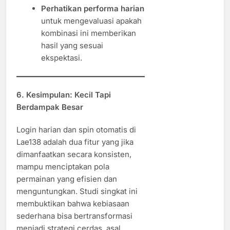
Perhatikan performa harian
untuk mengevaluasi apakah
kombinasi ini memberikan
hasil yang sesuai
ekspektasi.
6. Kesimpulan: Kecil Tapi
Berdampak Besar
Login harian dan spin otomatis di
Lae138 adalah dua fitur yang jika
dimanfaatkan secara konsisten,
mampu menciptakan pola
permainan yang efisien dan
menguntungkan. Studi singkat ini
membuktikan bahwa kebiasaan
sederhana bisa bertransformasi
menjadi strategi cerdas, asal