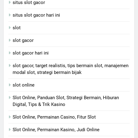
situs slot gacor
situs slot gacor hari ini
slot
slot gacor
slot gacor hari ini
slot gacor, target realistis, tips bermain slot, manajemen
modal slot, strategi bermain bijak
slot online
Slot Online, Panduan Slot, Strategi Bermain, Hiburan
Digital, Tips & Trik Kasino
Slot Online, Permainan Casino, Fitur Slot
Slot Online, Permainan Kasino, Judi Online