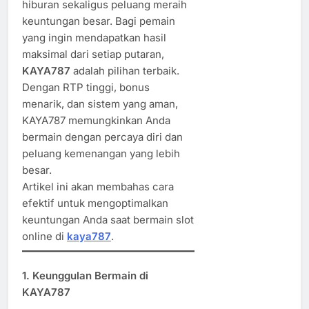
hiburan sekaligus peluang meraih
keuntungan besar. Bagi pemain
yang ingin mendapatkan hasil
maksimal dari setiap putaran,
KAYA787
adalah pilihan terbaik.
Dengan RTP tinggi, bonus
menarik, dan sistem yang aman,
KAYA787 memungkinkan Anda
bermain dengan percaya diri dan
peluang kemenangan yang lebih
besar.
Artikel ini akan membahas cara
efektif untuk mengoptimalkan
keuntungan Anda saat bermain slot
online di
kaya787
.
1.
Keunggulan Bermain di
KAYA787