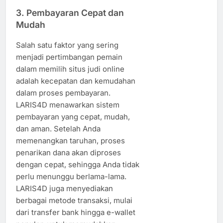
3. Pembayaran Cepat dan
Mudah
Salah satu faktor yang sering
menjadi pertimbangan pemain
dalam memilih situs judi online
adalah kecepatan dan kemudahan
dalam proses pembayaran.
LARIS4D menawarkan sistem
pembayaran yang cepat, mudah,
dan aman. Setelah Anda
memenangkan taruhan, proses
penarikan dana akan diproses
dengan cepat, sehingga Anda tidak
perlu menunggu berlama-lama.
LARIS4D juga menyediakan
berbagai metode transaksi, mulai
dari transfer bank hingga e-wallet