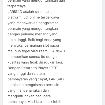
bermain yang menguntungkan dan
terpercaya.
LARIS4D adalah salah satu
platform judi online terpercaya
yang menawarkan pengalaman
bermain yang menguntungkan
dengan peluang menang yang
lebih tinggi. Baik bagi Anda yang
menyukai permainan slot gacor
maupun togel viral resmi, LARIS4D
memberikan semua itu dengan
kualitas yang tidak diragukan lagi.
Dengan Return to Player (RTP)
yang tinggi dan sistem
pembayaran yang cepat, LARIS4D
menjamin pengalaman bermain
yang menyenangkan dan
menguntungkan bagi para
pemainnya. Mari kita simak lebih