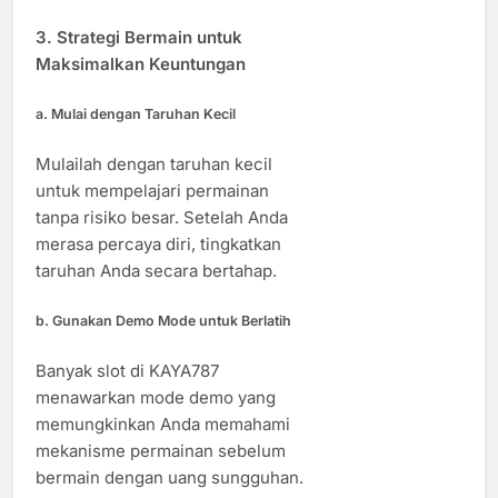
3.
Strategi Bermain untuk
Maksimalkan Keuntungan
a.
Mulai dengan Taruhan Kecil
Mulailah dengan taruhan kecil
untuk mempelajari permainan
tanpa risiko besar. Setelah Anda
merasa percaya diri, tingkatkan
taruhan Anda secara bertahap.
b.
Gunakan Demo Mode untuk Berlatih
Banyak slot di KAYA787
menawarkan mode demo yang
memungkinkan Anda memahami
mekanisme permainan sebelum
bermain dengan uang sungguhan.