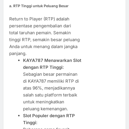
a.
RTP Tinggi untuk Peluang Besar
Return to Player (RTP) adalah
persentase pengembalian dari
total taruhan pemain. Semakin
tinggi RTP, semakin besar peluang
Anda untuk menang dalam jangka
panjang.
KAYA787 Menawarkan Slot
dengan RTP Tinggi:
Sebagian besar permainan
di KAYA787 memiliki RTP di
atas 96%, menjadikannya
salah satu platform terbaik
untuk meningkatkan
peluang kemenangan.
Slot Populer dengan RTP
Tinggi: