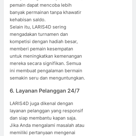
pemain dapat mencoba lebih
banyak permainan tanpa khawatir
kehabisan saldo.
Selain itu, LARIS4D sering
mengadakan turnamen dan
kompetisi dengan hadiah besar,
memberi pemain kesempatan
untuk meningkatkan kemenangan
mereka secara signifikan. Semua
ini membuat pengalaman bermain
semakin seru dan menguntungkan.
6. Layanan Pelanggan 24/7
LARIS4D juga dikenal dengan
layanan pelanggan yang responsif
dan siap membantu kapan saja.
Jika Anda mengalami masalah atau
memiliki pertanyaan mengenai