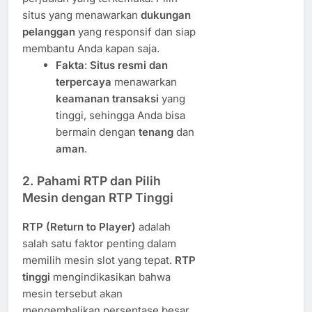
situs yang menawarkan
dukungan
pelanggan
yang responsif dan siap
membantu Anda kapan saja.
Fakta
:
Situs resmi dan
terpercaya
menawarkan
keamanan transaksi
yang
tinggi, sehingga Anda bisa
bermain dengan
tenang
dan
aman
.
2.
Pahami RTP dan Pilih
Mesin dengan RTP Tinggi
RTP (Return to Player)
adalah
salah satu faktor penting dalam
memilih mesin slot yang tepat.
RTP
tinggi
mengindikasikan bahwa
mesin tersebut akan
mengembalikan persentase besar