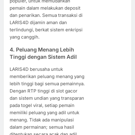
populer, untuk memudahkan
pemain dalam melakukan deposit
dan penarikan. Semua transaksi di
LARIS4D dijamin aman dan
terlindungi, berkat sistem enkripsi
yang canggih.
4. Peluang Menang Lebih
Tinggi dengan Sistem Adil
LARIS4D berusaha untuk
memberikan peluang menang yang
lebih tinggi bagi semua pemainnya.
Dengan RTP tinggi di slot gacor
dan sistem undian yang transparan
pada togel viral, setiap pemain
memiliki peluang yang adil untuk
menang. Tidak ada manipulasi
dalam permainan; semua hasil
ditentukan secara acak dan adil.