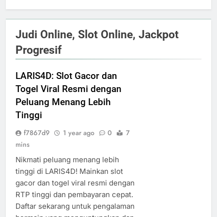
Judi Online, Slot Online, Jackpot
Progresif
LARIS4D: Slot Gacor dan
Togel Viral Resmi dengan
Peluang Menang Lebih
Tinggi
f7867d9
1 year ago
0
7
mins
Nikmati peluang menang lebih
tinggi di LARIS4D! Mainkan slot
gacor dan togel viral resmi dengan
RTP tinggi dan pembayaran cepat.
Daftar sekarang untuk pengalaman