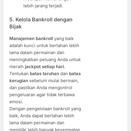
lebih jarang terjadi.
5.
Kelola Bankroll dengan
Bijak
Manajemen bankroll
yang baik
adalah kunci untuk bertahan lebih
lama dalam permainan dan
meningkatkan peluang Anda untuk
meraih
jackpot setiap hari
.
Tentukan
batas taruhan
dan
batas
kerugian
sebelum mulai bermain,
dan pastikan Anda mengontrol
pengeluaran agar tidak terbawa
emosi.
Dengan pengelolaan bankroll yang
baik, Anda dapat bertahan lebih
lama dalam permainan dan
memiliki lebih banyak kesempatan