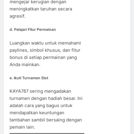
mengejar kerugian dengan
meningkatkan taruhan secara
agresif.
d.
Pelajari Fitur Permainan
Luangkan waktu untuk memahami
paylines, simbol khusus, dan fitur
bonus di setiap permainan yang
Anda mainkan.
e.
Ikuti Turnamen Slot
KAYA787 sering mengadakan
turnamen dengan hadiah besar. Ini
adalah cara yang bagus untuk
mendapatkan keuntungan
tambahan sambil bersaing dengan
pemain lain.