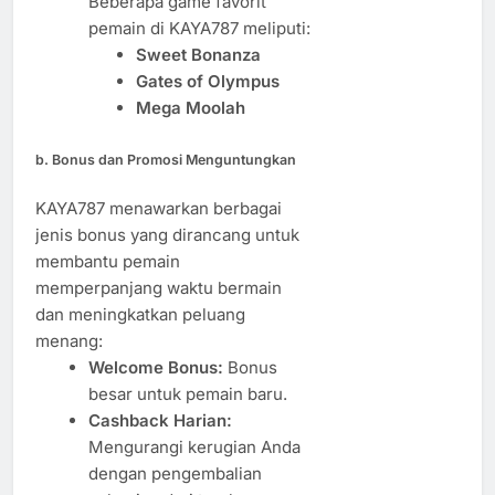
Beberapa game favorit
pemain di KAYA787 meliputi:
Sweet Bonanza
Gates of Olympus
Mega Moolah
b.
Bonus dan Promosi Menguntungkan
KAYA787 menawarkan berbagai
jenis bonus yang dirancang untuk
membantu pemain
memperpanjang waktu bermain
dan meningkatkan peluang
menang:
Welcome Bonus:
Bonus
besar untuk pemain baru.
Cashback Harian:
Mengurangi kerugian Anda
dengan pengembalian