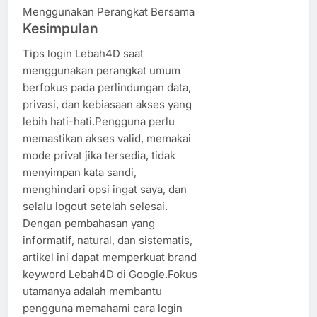
Menggunakan Perangkat Bersama
Kesimpulan
Tips login Lebah4D saat
menggunakan perangkat umum
berfokus pada perlindungan data,
privasi, dan kebiasaan akses yang
lebih hati-hati.Pengguna perlu
memastikan akses valid, memakai
mode privat jika tersedia, tidak
menyimpan kata sandi,
menghindari opsi ingat saya, dan
selalu logout setelah selesai.
Dengan pembahasan yang
informatif, natural, dan sistematis,
artikel ini dapat memperkuat brand
keyword Lebah4D di Google.Fokus
utamanya adalah membantu
pengguna memahami cara login