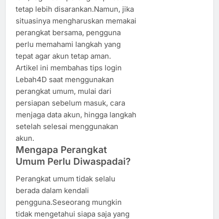
tetap lebih disarankan.Namun, jika
situasinya mengharuskan memakai
perangkat bersama, pengguna
perlu memahami langkah yang
tepat agar akun tetap aman.
Artikel ini membahas tips login
Lebah4D saat menggunakan
perangkat umum, mulai dari
persiapan sebelum masuk, cara
menjaga data akun, hingga langkah
setelah selesai menggunakan
akun.
Mengapa Perangkat
Umum Perlu Diwaspadai?
Perangkat umum tidak selalu
berada dalam kendali
pengguna.Seseorang mungkin
tidak mengetahui siapa saja yang