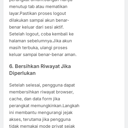
menutup tab atau mematikan
layar.Pastikan proses logout
dilakukan sampai akun benar-
benar keluar dari sesi aktif.
Setelah logout, coba kembali ke
halaman sebelumnya.Jika akun
masih terbuka, ulangi proses
keluar sampai benar-benar aman.
6. Bersihkan Riwayat Jika
Diperlukan
Setelah selesai, pengguna dapat
membersihkan riwayat browser,
cache, dan data form jika
perangkat memungkinkan.Langkah
ini membantu mengurangi jejak
akses, terutama jika pengguna
tidak memakai mode privat sejak