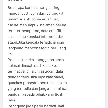
Beberapa kendala yang sering
muncul saat login dari perangkat
umum adalah browser lambat,
cache menumpuk, halaman belum
termuat sempurna, data autofill
salah, atau koneksi internet tidak
stabil.Jika kendala terjadi, jangan
langsung mencoba login berulang
kali.
Periksa koneksi, tunggu halaman
selesai dimuat, pastikan akses
terlihat valid, lalu masukkan data
dengan teliti.Jika lupa kata sandi,
gunakan prosedur pemulihan akun
yang tersedia dan jangan meminta
bantuan kepada pihak yang tidak
jelas.
Pengguna juga perlu berhati-hati