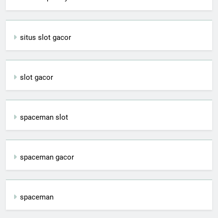
situs slot gacor
slot gacor
spaceman slot
spaceman gacor
spaceman