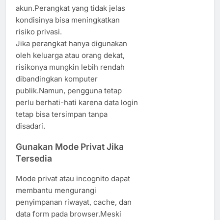
akun.Perangkat yang tidak jelas
kondisinya bisa meningkatkan
risiko privasi.
Jika perangkat hanya digunakan
oleh keluarga atau orang dekat,
risikonya mungkin lebih rendah
dibandingkan komputer
publik.Namun, pengguna tetap
perlu berhati-hati karena data login
tetap bisa tersimpan tanpa
disadari.
Gunakan Mode Privat Jika
Tersedia
Mode privat atau incognito dapat
membantu mengurangi
penyimpanan riwayat, cache, dan
data form pada browser.Meski