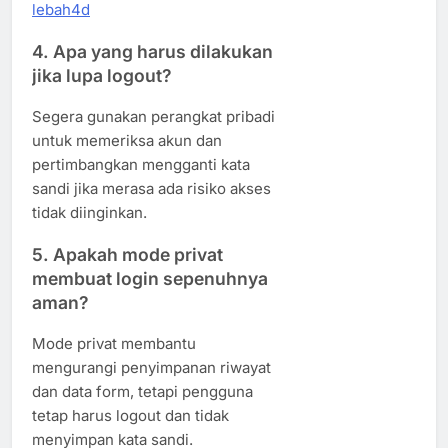
lebah4d
4. Apa yang harus dilakukan
jika lupa logout?
Segera gunakan perangkat pribadi
untuk memeriksa akun dan
pertimbangkan mengganti kata
sandi jika merasa ada risiko akses
tidak diinginkan.
5. Apakah mode privat
membuat login sepenuhnya
aman?
Mode privat membantu
mengurangi penyimpanan riwayat
dan data form, tetapi pengguna
tetap harus logout dan tidak
menyimpan kata sandi.