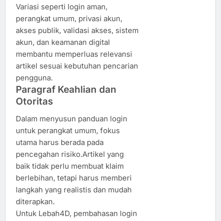
Variasi seperti login aman,
perangkat umum, privasi akun,
akses publik, validasi akses, sistem
akun, dan keamanan digital
membantu memperluas relevansi
artikel sesuai kebutuhan pencarian
pengguna.
Paragraf Keahlian dan
Otoritas
Dalam menyusun panduan login
untuk perangkat umum, fokus
utama harus berada pada
pencegahan risiko.Artikel yang
baik tidak perlu membuat klaim
berlebihan, tetapi harus memberi
langkah yang realistis dan mudah
diterapkan.
Untuk Lebah4D, pembahasan login