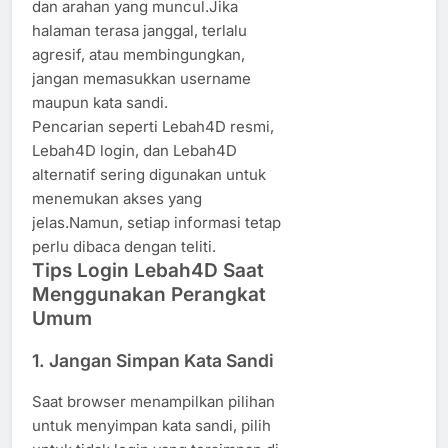
dan arahan yang muncul.Jika
halaman terasa janggal, terlalu
agresif, atau membingungkan,
jangan memasukkan username
maupun kata sandi.
Pencarian seperti Lebah4D resmi,
Lebah4D login, dan Lebah4D
alternatif sering digunakan untuk
menemukan akses yang
jelas.Namun, setiap informasi tetap
perlu dibaca dengan teliti.
Tips Login Lebah4D Saat
Menggunakan Perangkat
Umum
1. Jangan Simpan Kata Sandi
Saat browser menampilkan pilihan
untuk menyimpan kata sandi, pilih