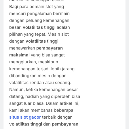
Bagi para pemain slot yang
mencari pengalaman bermain
dengan peluang kemenangan
besar,
volatilitas tinggi
adalah
pilihan yang tepat. Mesin slot
dengan
volatilitas tinggi
menawarkan
pembayaran
maksimal
yang bisa sangat
menggiurkan, meskipun
kemenangan terjadi lebih jarang
dibandingkan mesin dengan
volatilitas rendah atau sedang.
Namun, ketika kemenangan besar
datang, hadiah yang diperoleh bisa
sangat luar biasa. Dalam artikel ini,
kami akan membahas beberapa
situs slot gacor
terbaik dengan
volatilitas tinggi
dan
pembayaran