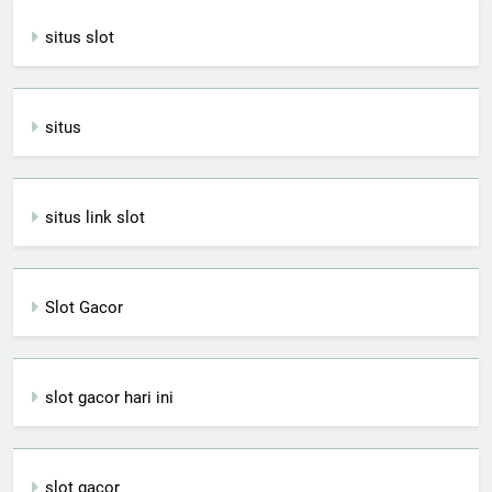
situs slot
situs
situs link slot
Slo
t
Gacor
slot gacor hari ini
slot gacor