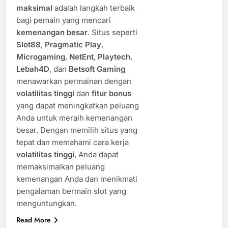
maksimal
adalah langkah terbaik
bagi pemain yang mencari
kemenangan besar
. Situs seperti
Slot88
,
Pragmatic Play
,
Microgaming
,
NetEnt
,
Playtech
,
Lebah4D
, dan
Betsoft Gaming
menawarkan permainan dengan
volatilitas tinggi
dan
fitur bonus
yang dapat meningkatkan peluang
Anda untuk meraih kemenangan
besar. Dengan memilih situs yang
tepat dan memahami cara kerja
volatilitas tinggi
, Anda dapat
memaksimalkan peluang
kemenangan Anda dan menikmati
pengalaman bermain slot yang
menguntungkan.
Read More