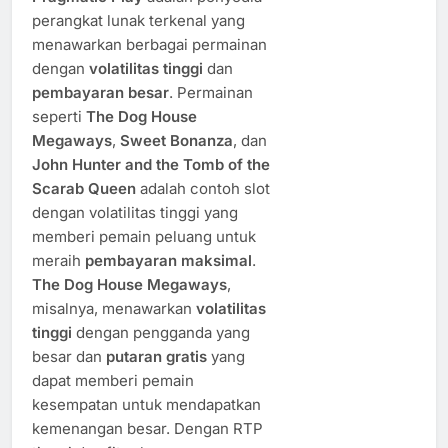
perangkat lunak terkenal yang
menawarkan berbagai permainan
dengan
volatilitas tinggi
dan
pembayaran besar
. Permainan
seperti
The Dog House
Megaways
,
Sweet Bonanza
, dan
John Hunter and the Tomb of the
Scarab Queen
adalah contoh slot
dengan volatilitas tinggi yang
memberi pemain peluang untuk
meraih
pembayaran maksimal
.
The Dog House Megaways
,
misalnya, menawarkan
volatilitas
tinggi
dengan pengganda yang
besar dan
putaran gratis
yang
dapat memberi pemain
kesempatan untuk mendapatkan
kemenangan besar. Dengan RTP