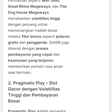
Permainan seperti
Wolf Gold
,
Great Rhino Megaways
, dan
The
Dog House Megaways
menawarkan
volatilitas tinggi
dengan peluang untuk
memenangkan hadiah besar
melalui
fitur bonus
seperti
putaran
gratis
dan
pengganda
. Slot88 juga
dikenal dengan
proses
pembayaran yang cepat
dan
keamanan yang terjamin
,
memberikan pemain rasa aman
saat bermain.
2.
Pragmatic Play – Slot
Gacor dengan Volatilitas
Tinggi dan Pembayaran
Besar
Pragmatic Play
adalah penyedia