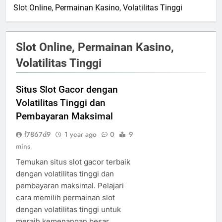
Slot Online, Permainan Kasino, Volatilitas Tinggi
Slot Online, Permainan Kasino,
Volatilitas Tinggi
Situs Slot Gacor dengan
Volatilitas Tinggi dan
Pembayaran Maksimal
f7867d9
1 year ago
0
9
mins
Temukan situs slot gacor terbaik
dengan volatilitas tinggi dan
pembayaran maksimal. Pelajari
cara memilih permainan slot
dengan volatilitas tinggi untuk
meraih kemenangan besar.