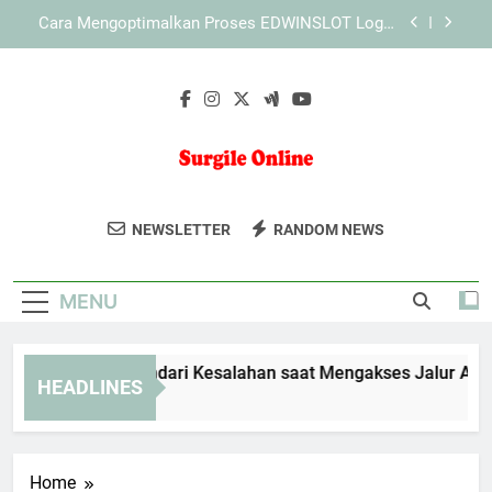
Skip
Panduan Login Edwinslot Tanpa Kesalahan Data
to
agar Akses Lebih Aman dan Terarah
content
Cara Mengatasi Lebah4D Login Gagal di Browser
dengan Aman dan Terarah
Panduan Menghindari Kesalahan saat Mengakses
Jalur Alternatif
Cara Mengoptimalkan Proses EDWINSLOT Login
agar Lebih Cepat dan Stabil
Surgile Online
Dapatkan Alat Medis Dan Perlengkapan
Panduan Login Edwinslot Tanpa Kesalahan Data
NEWSLETTER
RANDOM NEWS
agar Akses Lebih Aman dan Terarah
Kesehatan Berkualitas Di Surgile Online.
Cara Mengatasi Lebah4D Login Gagal di Browser
Solusi Untuk Kebutuhan Medis Anda.
dengan Aman dan Terarah
MENU
nduan Menghindari Kesalahan saat Mengakses Jalur Alternat
HEADLINES
Weeks Ago
Home