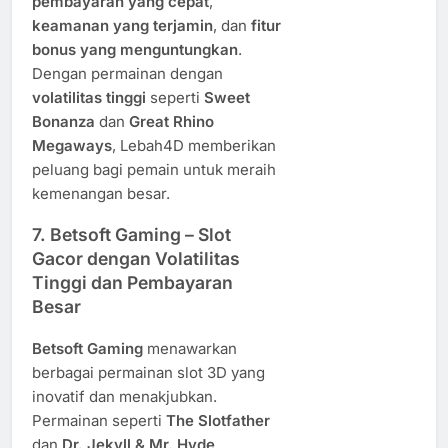
pembayaran yang cepat
,
keamanan yang terjamin
, dan
fitur
bonus yang menguntungkan
.
Dengan permainan dengan
volatilitas tinggi
seperti
Sweet
Bonanza
dan
Great Rhino
Megaways
, Lebah4D memberikan
peluang bagi pemain untuk meraih
kemenangan besar.
7.
Betsoft Gaming – Slot
Gacor dengan Volatilitas
Tinggi dan Pembayaran
Besar
Betsoft Gaming
menawarkan
berbagai permainan slot 3D yang
inovatif dan menakjubkan.
Permainan seperti
The Slotfather
dan
Dr. Jekyll & Mr. Hyde