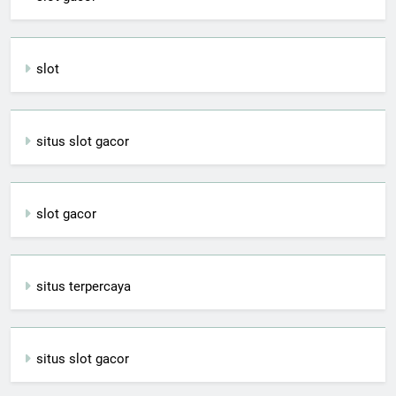
slot
situs slot gacor
slot gacor
situs terpercaya
situs slot gacor