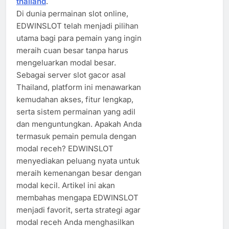
thailand
.
Di dunia permainan slot online,
EDWINSLOT telah menjadi pilihan
utama bagi para pemain yang ingin
meraih cuan besar tanpa harus
mengeluarkan modal besar.
Sebagai server slot gacor asal
Thailand, platform ini menawarkan
kemudahan akses, fitur lengkap,
serta sistem permainan yang adil
dan menguntungkan. Apakah Anda
termasuk pemain pemula dengan
modal receh? EDWINSLOT
menyediakan peluang nyata untuk
meraih kemenangan besar dengan
modal kecil. Artikel ini akan
membahas mengapa EDWINSLOT
menjadi favorit, serta strategi agar
modal receh Anda menghasilkan