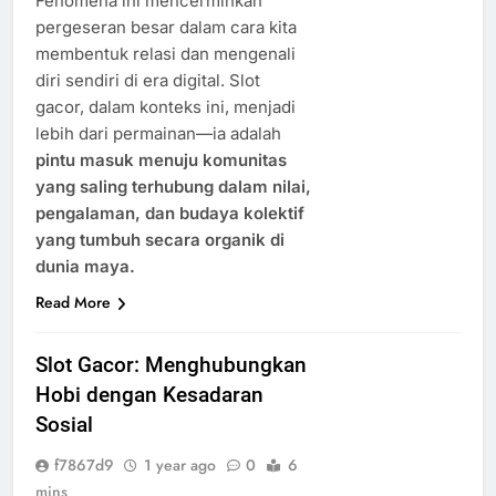
Fenomena ini mencerminkan
pergeseran besar dalam cara kita
membentuk relasi dan mengenali
diri sendiri di era digital. Slot
gacor, dalam konteks ini, menjadi
lebih dari permainan—ia adalah
pintu masuk menuju komunitas
yang saling terhubung dalam nilai,
pengalaman, dan budaya kolektif
yang tumbuh secara organik di
dunia maya.
Read More
Slot Gacor: Menghubungkan
Hobi dengan Kesadaran
Sosial
f7867d9
1 year ago
0
6
mins