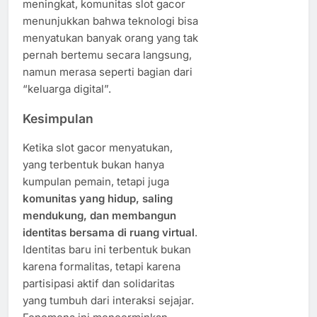
meningkat, komunitas slot gacor
menunjukkan bahwa teknologi bisa
menyatukan banyak orang yang tak
pernah bertemu secara langsung,
namun merasa seperti bagian dari
“keluarga digital”.
Kesimpulan
Ketika slot gacor menyatukan,
yang terbentuk bukan hanya
kumpulan pemain, tetapi juga
komunitas yang hidup, saling
mendukung, dan membangun
identitas bersama di ruang virtual
.
Identitas baru ini terbentuk bukan
karena formalitas, tetapi karena
partisipasi aktif dan solidaritas
yang tumbuh dari interaksi sejajar.