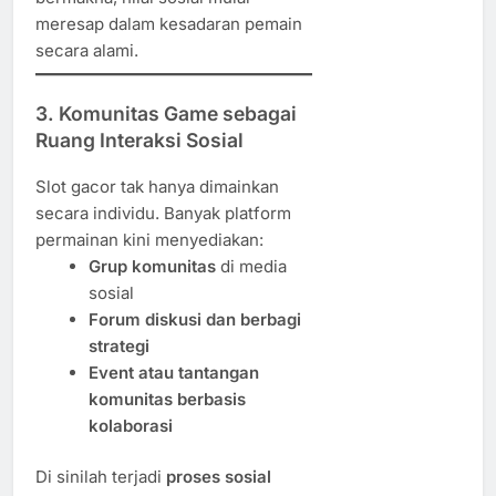
meresap dalam kesadaran pemain
secara alami.
3.
Komunitas Game sebagai
Ruang Interaksi Sosial
Slot gacor tak hanya dimainkan
secara individu. Banyak platform
permainan kini menyediakan:
Grup komunitas
di media
sosial
Forum diskusi dan berbagi
strategi
Event atau tantangan
komunitas berbasis
kolaborasi
Di sinilah terjadi
proses sosial