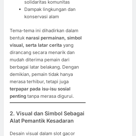
solidaritas komunitas
Dampak lingkungan dan
konservasi alam
Tema-tema ini dihadirkan dalam
bentuk
narasi permainan, simbol
visual, serta latar cerita
yang
dirancang secara menarik dan
mudah diterima pemain dari
berbagai latar belakang. Dengan
demikian, pemain tidak hanya
merasa terhibur, tetapi juga
terpapar pada isu-isu sosial
penting
tanpa merasa digurui.
2.
Visual dan Simbol Sebagai
Alat Pemantik Kesadaran
Desain visual dalam slot gacor