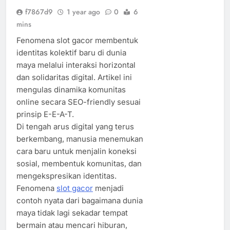
f7867d9
1 year ago
0
6
mins
Fenomena slot gacor membentuk
identitas kolektif baru di dunia
maya melalui interaksi horizontal
dan solidaritas digital. Artikel ini
mengulas dinamika komunitas
online secara SEO-friendly sesuai
prinsip E-E-A-T.
Di tengah arus digital yang terus
berkembang, manusia menemukan
cara baru untuk menjalin koneksi
sosial, membentuk komunitas, dan
mengekspresikan identitas.
Fenomena
slot gacor
menjadi
contoh nyata dari bagaimana dunia
maya tidak lagi sekadar tempat
bermain atau mencari hiburan,