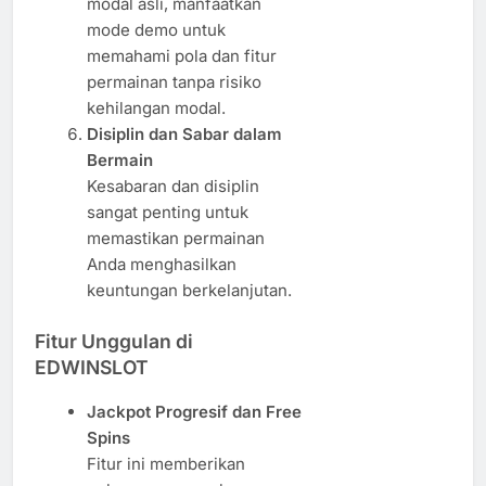
modal asli, manfaatkan
mode demo untuk
memahami pola dan fitur
permainan tanpa risiko
kehilangan modal.
Disiplin dan Sabar dalam
Bermain
Kesabaran dan disiplin
sangat penting untuk
memastikan permainan
Anda menghasilkan
keuntungan berkelanjutan.
Fitur Unggulan di
EDWINSLOT
Jackpot Progresif dan Free
Spins
Fitur ini memberikan