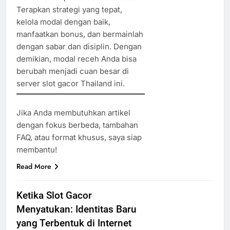
Terapkan strategi yang tepat,
kelola modal dengan baik,
manfaatkan bonus, dan bermainlah
dengan sabar dan disiplin. Dengan
demikian, modal receh Anda bisa
berubah menjadi cuan besar di
server slot gacor Thailand ini.
Jika Anda membutuhkan artikel
dengan fokus berbeda, tambahan
FAQ, atau format khusus, saya siap
membantu!
Read More
Ketika Slot Gacor
Menyatukan: Identitas Baru
yang Terbentuk di Internet