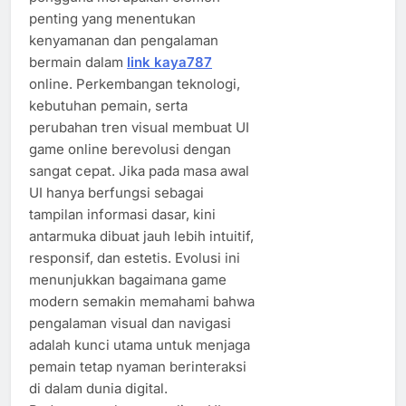
penting yang menentukan
kenyamanan dan pengalaman
bermain dalam
link kaya787
online. Perkembangan teknologi,
kebutuhan pemain, serta
perubahan tren visual membuat UI
game online berevolusi dengan
sangat cepat. Jika pada masa awal
UI hanya berfungsi sebagai
tampilan informasi dasar, kini
antarmuka dibuat jauh lebih intuitif,
responsif, dan estetis. Evolusi ini
menunjukkan bagaimana game
modern semakin memahami bahwa
pengalaman visual dan navigasi
adalah kunci utama untuk menjaga
pemain tetap nyaman berinteraksi
di dalam dunia digital.