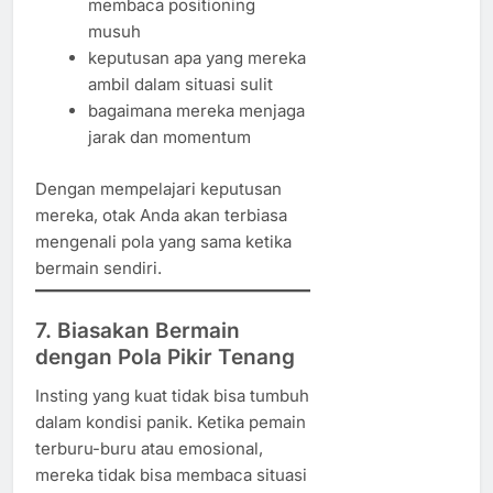
membaca positioning
musuh
keputusan apa yang mereka
ambil dalam situasi sulit
bagaimana mereka menjaga
jarak dan momentum
Dengan mempelajari keputusan
mereka, otak Anda akan terbiasa
mengenali pola yang sama ketika
bermain sendiri.
7. Biasakan Bermain
dengan Pola Pikir Tenang
Insting yang kuat tidak bisa tumbuh
dalam kondisi panik. Ketika pemain
terburu-buru atau emosional,
mereka tidak bisa membaca situasi