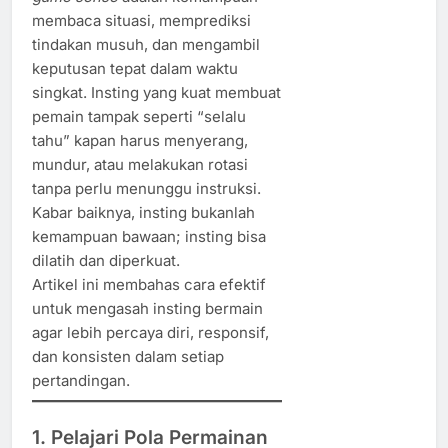
membaca situasi, memprediksi
tindakan musuh, dan mengambil
keputusan tepat dalam waktu
singkat. Insting yang kuat membuat
pemain tampak seperti “selalu
tahu” kapan harus menyerang,
mundur, atau melakukan rotasi
tanpa perlu menunggu instruksi.
Kabar baiknya, insting bukanlah
kemampuan bawaan; insting bisa
dilatih dan diperkuat.
Artikel ini membahas cara efektif
untuk mengasah insting bermain
agar lebih percaya diri, responsif,
dan konsisten dalam setiap
pertandingan.
1. Pelajari Pola Permainan