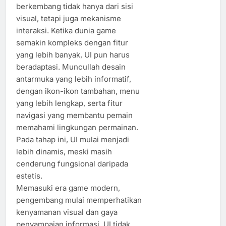
berkembang tidak hanya dari sisi
visual, tetapi juga mekanisme
interaksi. Ketika dunia game
semakin kompleks dengan fitur
yang lebih banyak, UI pun harus
beradaptasi. Muncullah desain
antarmuka yang lebih informatif,
dengan ikon-ikon tambahan, menu
yang lebih lengkap, serta fitur
navigasi yang membantu pemain
memahami lingkungan permainan.
Pada tahap ini, UI mulai menjadi
lebih dinamis, meski masih
cenderung fungsional daripada
estetis.
Memasuki era game modern,
pengembang mulai memperhatikan
kenyamanan visual dan gaya
penyampaian informasi. UI tidak