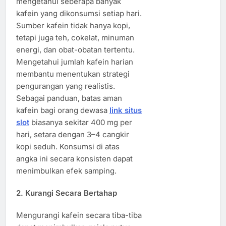
mengetahui seberapa banyak
kafein yang dikonsumsi setiap hari.
Sumber kafein tidak hanya kopi,
tetapi juga teh, cokelat, minuman
energi, dan obat-obatan tertentu.
Mengetahui jumlah kafein harian
membantu menentukan strategi
pengurangan yang realistis.
Sebagai panduan, batas aman
kafein bagi orang dewasa
link situs
slot
biasanya sekitar 400 mg per
hari, setara dengan 3–4 cangkir
kopi seduh. Konsumsi di atas
angka ini secara konsisten dapat
menimbulkan efek samping.
2. Kurangi Secara Bertahap
Mengurangi kafein secara tiba-tiba