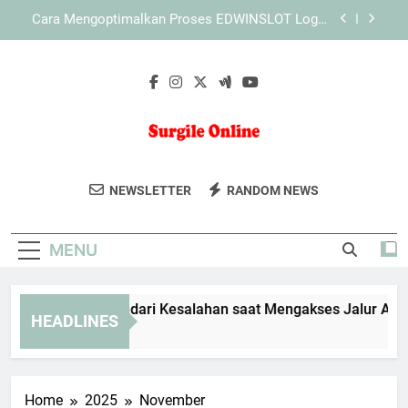
Skip
Panduan Login Edwinslot Tanpa Kesalahan Data
to
agar Akses Lebih Aman dan Terarah
content
Cara Mengatasi Lebah4D Login Gagal di Browser
dengan Aman dan Terarah
Panduan Menghindari Kesalahan saat Mengakses
Jalur Alternatif
Cara Mengoptimalkan Proses EDWINSLOT Login
agar Lebih Cepat dan Stabil
Surgile Online
Dapatkan Alat Medis Dan Perlengkapan
Panduan Login Edwinslot Tanpa Kesalahan Data
NEWSLETTER
RANDOM NEWS
agar Akses Lebih Aman dan Terarah
Kesehatan Berkualitas Di Surgile Online.
Cara Mengatasi Lebah4D Login Gagal di Browser
Solusi Untuk Kebutuhan Medis Anda.
dengan Aman dan Terarah
MENU
nduan Menghindari Kesalahan saat Mengakses Jalur Alternat
HEADLINES
Weeks Ago
Home
2025
November