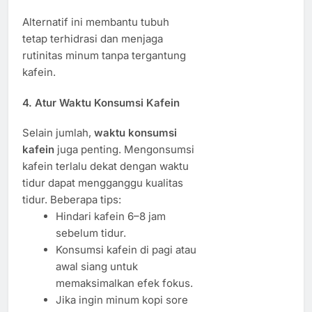
Alternatif ini membantu tubuh
tetap terhidrasi dan menjaga
rutinitas minum tanpa tergantung
kafein.
4. Atur Waktu Konsumsi Kafein
Selain jumlah,
waktu konsumsi
kafein
juga penting. Mengonsumsi
kafein terlalu dekat dengan waktu
tidur dapat mengganggu kualitas
tidur. Beberapa tips:
Hindari kafein 6–8 jam
sebelum tidur.
Konsumsi kafein di pagi atau
awal siang untuk
memaksimalkan efek fokus.
Jika ingin minum kopi sore