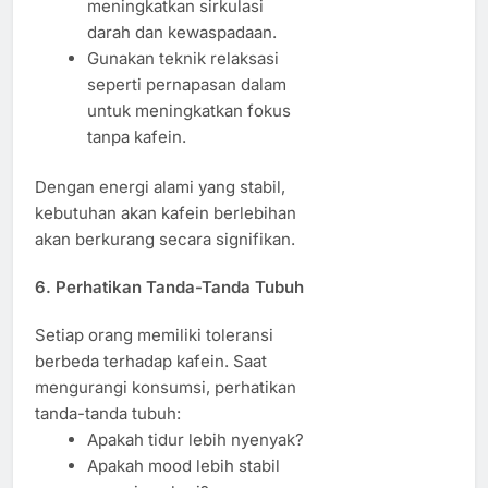
meningkatkan sirkulasi
darah dan kewaspadaan.
Gunakan teknik relaksasi
seperti pernapasan dalam
untuk meningkatkan fokus
tanpa kafein.
Dengan energi alami yang stabil,
kebutuhan akan kafein berlebihan
akan berkurang secara signifikan.
6. Perhatikan Tanda-Tanda Tubuh
Setiap orang memiliki toleransi
berbeda terhadap kafein. Saat
mengurangi konsumsi, perhatikan
tanda-tanda tubuh:
Apakah tidur lebih nyenyak?
Apakah mood lebih stabil