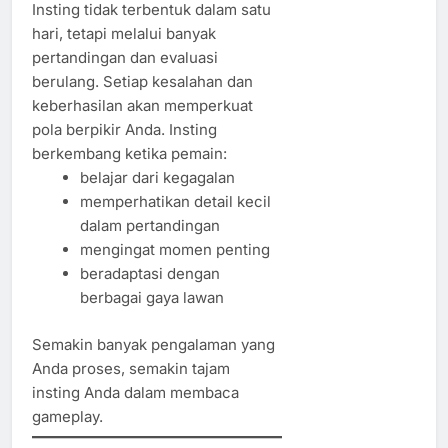
Insting tidak terbentuk dalam satu
hari, tetapi melalui banyak
pertandingan dan evaluasi
berulang. Setiap kesalahan dan
keberhasilan akan memperkuat
pola berpikir Anda. Insting
berkembang ketika pemain:
belajar dari kegagalan
memperhatikan detail kecil
dalam pertandingan
mengingat momen penting
beradaptasi dengan
berbagai gaya lawan
Semakin banyak pengalaman yang
Anda proses, semakin tajam
insting Anda dalam membaca
gameplay.