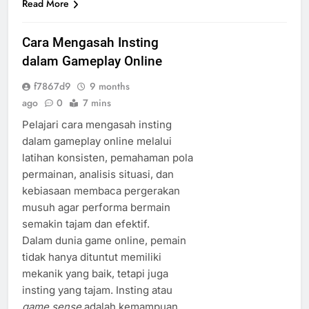
Read More
Cara Mengasah Insting
dalam Gameplay Online
f7867d9
9 months
ago
0
7 mins
Pelajari cara mengasah insting
dalam gameplay online melalui
latihan konsisten, pemahaman pola
permainan, analisis situasi, dan
kebiasaan membaca pergerakan
musuh agar performa bermain
semakin tajam dan efektif.
Dalam dunia game online, pemain
tidak hanya dituntut memiliki
mekanik yang baik, tetapi juga
insting yang tajam. Insting atau
game sense
adalah kemampuan