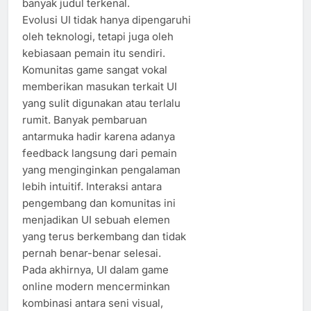
banyak judul terkenal.
Evolusi UI tidak hanya dipengaruhi
oleh teknologi, tetapi juga oleh
kebiasaan pemain itu sendiri.
Komunitas game sangat vokal
memberikan masukan terkait UI
yang sulit digunakan atau terlalu
rumit. Banyak pembaruan
antarmuka hadir karena adanya
feedback langsung dari pemain
yang menginginkan pengalaman
lebih intuitif. Interaksi antara
pengembang dan komunitas ini
menjadikan UI sebuah elemen
yang terus berkembang dan tidak
pernah benar-benar selesai.
Pada akhirnya, UI dalam game
online modern mencerminkan
kombinasi antara seni visual,