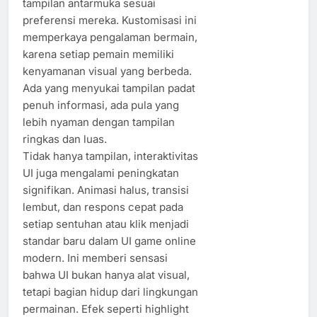
tampilan antarmuka sesuai
preferensi mereka. Kustomisasi ini
memperkaya pengalaman bermain,
karena setiap pemain memiliki
kenyamanan visual yang berbeda.
Ada yang menyukai tampilan padat
penuh informasi, ada pula yang
lebih nyaman dengan tampilan
ringkas dan luas.
Tidak hanya tampilan, interaktivitas
UI juga mengalami peningkatan
signifikan. Animasi halus, transisi
lembut, dan respons cepat pada
setiap sentuhan atau klik menjadi
standar baru dalam UI game online
modern. Ini memberi sensasi
bahwa UI bukan hanya alat visual,
tetapi bagian hidup dari lingkungan
permainan. Efek seperti highlight