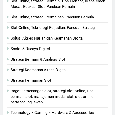
Slot Online, Strategi Bermain, Tips Menang, Manajemen
Modal, Edukasi Slot, Panduan Pemain
Slot Online, Strategi Permainan, Panduan Pemula
Slot Online, Teknologi Perjudian, Panduan Strategi
Solusi Akses Harian dan Keamanan Digital
Sosial & Budaya Digital
Strategi Bermain & Analisis Slot
Strategi Keamanan Akses Digital
Strategi Permainan Slot
target kemenangan slot, strategi slot online, tips
bermain slot, manajemen modal slot, slot online
bertanggung jawab
Technology > Gaming > Hardware & Accessories