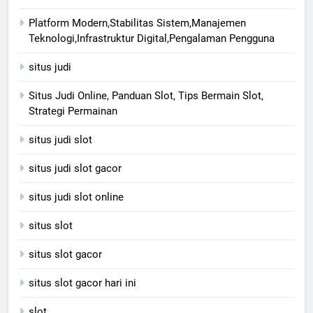
Platform Modern,Stabilitas Sistem,Manajemen
Teknologi,Infrastruktur Digital,Pengalaman Pengguna
situs judi
Situs Judi Online, Panduan Slot, Tips Bermain Slot,
Strategi Permainan
situs judi slot
situs judi slot gacor
situs judi slot online
situs slot
situs slot gacor
situs slot gacor hari ini
slot