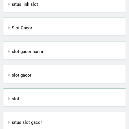
situs link slot
Slo
t
Gacor
slot gacor hari ini
slot gacor
slot
situs slot gacor