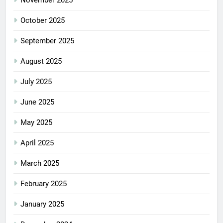
October 2025
September 2025
August 2025
July 2025
June 2025
May 2025
April 2025
March 2025
February 2025
January 2025