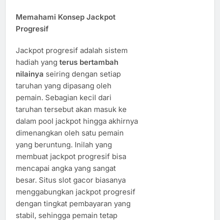
Memahami Konsep Jackpot
Progresif
Jackpot progresif adalah sistem
hadiah yang
terus bertambah
nilainya
seiring dengan setiap
taruhan yang dipasang oleh
pemain. Sebagian kecil dari
taruhan tersebut akan masuk ke
dalam pool jackpot hingga akhirnya
dimenangkan oleh satu pemain
yang beruntung. Inilah yang
membuat jackpot progresif bisa
mencapai angka yang sangat
besar. Situs slot gacor biasanya
menggabungkan jackpot progresif
dengan tingkat pembayaran yang
stabil, sehingga pemain tetap