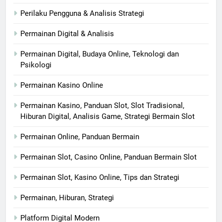
Perilaku Pengguna & Analisis Strategi
Permainan Digital & Analisis
Permainan Digital, Budaya Online, Teknologi dan
Psikologi
Permainan Kasino Online
Permainan Kasino, Panduan Slot, Slot Tradisional,
Hiburan Digital, Analisis Game, Strategi Bermain Slot
Permainan Online, Panduan Bermain
Permainan Slot, Casino Online, Panduan Bermain Slot
Permainan Slot, Kasino Online, Tips dan Strategi
Permainan, Hiburan, Strategi
Platform Digital Modern