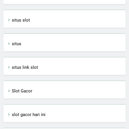
situs slot
situs
situs link slot
Slo
t
Gacor
slot gacor hari ini