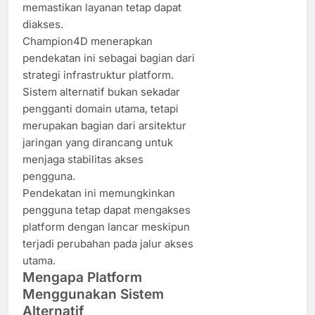
memastikan layanan tetap dapat
diakses.
Champion4D menerapkan
pendekatan ini sebagai bagian dari
strategi infrastruktur platform.
Sistem alternatif bukan sekadar
pengganti domain utama, tetapi
merupakan bagian dari arsitektur
jaringan yang dirancang untuk
menjaga stabilitas akses
pengguna.
Pendekatan ini memungkinkan
pengguna tetap dapat mengakses
platform dengan lancar meskipun
terjadi perubahan pada jalur akses
utama.
Mengapa Platform
Menggunakan Sistem
Alternatif