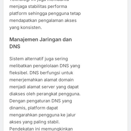
menjaga stabilitas performa
platform sehingga pengguna tetap
mendapatkan pengalaman akses
yang konsisten.
Manajemen Jaringan dan
DNS
Sistem alternatif juga sering
melibatkan pengelolaan DNS yang
fleksibel. DNS berfungsi untuk
menerjemahkan alamat domain
menjadi alamat server yang dapat
diakses oleh perangkat pengguna.
Dengan pengaturan DNS yang
dinamis, platform dapat
mengarahkan pengguna ke jalur
akses yang paling stabil.
Pendekatan ini memungkinkan