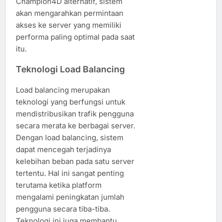
Champion4D alternatif, sistem
akan mengarahkan permintaan
akses ke server yang memiliki
performa paling optimal pada saat
itu.
Teknologi Load Balancing
Load balancing merupakan
teknologi yang berfungsi untuk
mendistribusikan trafik pengguna
secara merata ke berbagai server.
Dengan load balancing, sistem
dapat mencegah terjadinya
kelebihan beban pada satu server
tertentu. Hal ini sangat penting
terutama ketika platform
mengalami peningkatan jumlah
pengguna secara tiba-tiba.
Teknologi ini juga membantu