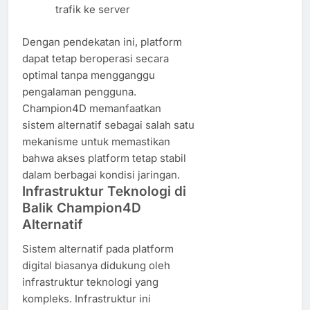
trafik ke server
Dengan pendekatan ini, platform
dapat tetap beroperasi secara
optimal tanpa mengganggu
pengalaman pengguna.
Champion4D memanfaatkan
sistem alternatif sebagai salah satu
mekanisme untuk memastikan
bahwa akses platform tetap stabil
dalam berbagai kondisi jaringan.
Infrastruktur Teknologi di
Balik Champion4D
Alternatif
Sistem alternatif pada platform
digital biasanya didukung oleh
infrastruktur teknologi yang
kompleks. Infrastruktur ini