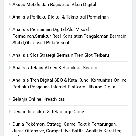
Akses Mobile dan Registrasi Akun Digital
Analisis Perilaku Digital & Teknologi Permainan
Analisis Permainan Digital,Alur Visual
Permainan,Struktur Reel Konsisten,Pengalaman Bermain
Stabil,Observasi Pola Visual
Analisis Slot Strategi Bermain Tren Slot Terbaru
Analisis Teknis Akses & Stabilitas Sistem
Analisis Tren Digital SEO & Kata Kunci Komunitas Online
Perilaku Pengguna Internet Platform Hiburan Digital
Belanja Online, Kreativitas
Desain Interaktif & Teknologi Game
Dunia Pokémon, Strategi Game, Taktik Pertarungan,
Jurus Offensive, Competitive Battle, Analisis Karakter,