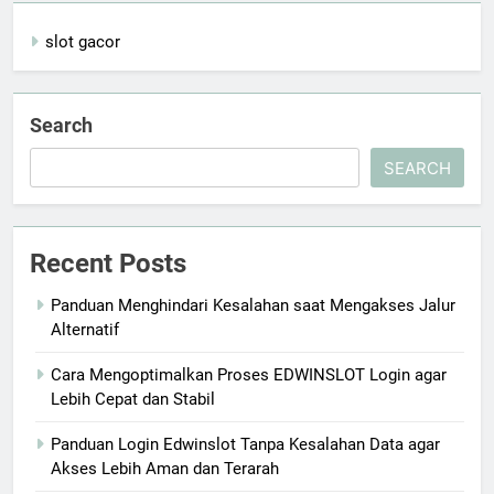
slot gacor
Search
SEARCH
Recent Posts
Panduan Menghindari Kesalahan saat Mengakses Jalur
Alternatif
Cara Mengoptimalkan Proses EDWINSLOT Login agar
Lebih Cepat dan Stabil
Panduan Login Edwinslot Tanpa Kesalahan Data agar
Akses Lebih Aman dan Terarah