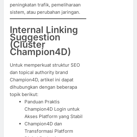
peningkatan trafik, pemeliharaan
sistem, atau perubahan jaringan.
Internal Linking
Suggestion
(Cluster
Champion4D)
Untuk memperkuat struktur SEO
dan topical authority brand
Champion4D, artikel ini dapat
dihubungkan dengan beberapa
topik berikut:
Panduan Praktis
Champion4D Login untuk
Akses Platform yang Stabil
Champion4D dan
Transformasi Platform