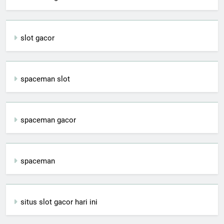
slot gacor
spaceman slot
spaceman gacor
spaceman
situs slot gacor hari ini