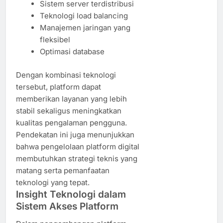
Sistem server terdistribusi
Teknologi load balancing
Manajemen jaringan yang
fleksibel
Optimasi database
Dengan kombinasi teknologi
tersebut, platform dapat
memberikan layanan yang lebih
stabil sekaligus meningkatkan
kualitas pengalaman pengguna.
Pendekatan ini juga menunjukkan
bahwa pengelolaan platform digital
membutuhkan strategi teknis yang
matang serta pemanfaatan
teknologi yang tepat.
Insight Teknologi dalam
Sistem Akses Platform