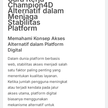
Champion4D
Alternatif dalam
Menjaga
Stabilitas
Platform
Memahami Konsep Akses
Alternatif dalam Platform
Digital
Dalam dunia platform berbasis
web, stabilitas akses menjadi salah
satu faktor paling penting yang
menentukan kualitas layanan.
Ketika jumlah pengguna meningkat
atau terjadi kendala pada jalur
akses utama, platform digital
biasanya menggunakan
mekanisme alternatif untuk