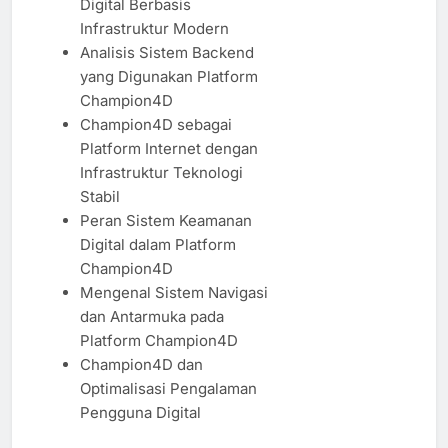
Digital Berbasis
Infrastruktur Modern
Analisis Sistem Backend
yang Digunakan Platform
Champion4D
Champion4D sebagai
Platform Internet dengan
Infrastruktur Teknologi
Stabil
Peran Sistem Keamanan
Digital dalam Platform
Champion4D
Mengenal Sistem Navigasi
dan Antarmuka pada
Platform Champion4D
Champion4D dan
Optimalisasi Pengalaman
Pengguna Digital