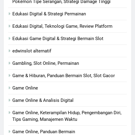
Pokémon Tipe Serangan, Strategi Damage Tinggi
Edukasi Digital & Strategi Permainan
Edukasi Digital, Teknologi Game, Review Platform
Edukasi Game Digital & Strategi Bermain Slot
edwinslot alternatif
Gambling, Slot Online, Permainan
Game & Hiburan, Panduan Bermain Slot, Slot Gacor
Game Online
Game Online & Analisis Digital
Game Online, Keterampilan Hidup, Pengembangan Diri,
Tips Gaming, Manajemen Waktu
Game Online, Panduan Bermain