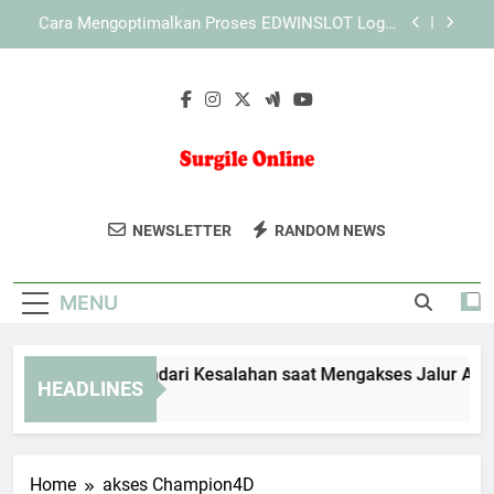
Skip
Panduan Login Edwinslot Tanpa Kesalahan Data
to
agar Akses Lebih Aman dan Terarah
content
Cara Mengatasi Lebah4D Login Gagal di Browser
dengan Aman dan Terarah
Panduan Menghindari Kesalahan saat Mengakses
Jalur Alternatif
Cara Mengoptimalkan Proses EDWINSLOT Login
agar Lebih Cepat dan Stabil
Surgile Online
Dapatkan Alat Medis Dan Perlengkapan
Panduan Login Edwinslot Tanpa Kesalahan Data
NEWSLETTER
RANDOM NEWS
agar Akses Lebih Aman dan Terarah
Kesehatan Berkualitas Di Surgile Online.
Cara Mengatasi Lebah4D Login Gagal di Browser
Solusi Untuk Kebutuhan Medis Anda.
dengan Aman dan Terarah
MENU
nduan Menghindari Kesalahan saat Mengakses Jalur Alternat
HEADLINES
Month Ago
Home
akses Champion4D