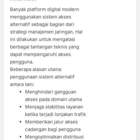
Banyak platform digital modern
menggunakan sistem akses
alternatif sebagai bagian dari
strategi manajemen jaringan. Hal
ini dilakukan untuk mengatasi
berbagai tantangan teknis yang
dapat mempengaruhi akses
pengguna.
Beberapa alasan utama
penggunaan sistem alternatif
antara lain:
Menghindari gangguan
akses pada domain utama
Menjaga stabilitas layanan
ketika terjadi lonjakan trafik
Memberikan jalur akses
cadangan bagi pengguna
Mengoptimalkan distribusi