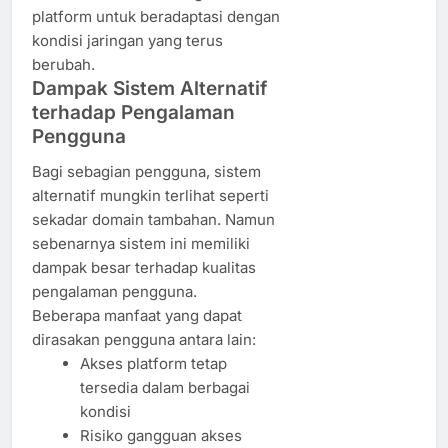
platform untuk beradaptasi dengan
kondisi jaringan yang terus
berubah.
Dampak Sistem Alternatif
terhadap Pengalaman
Pengguna
Bagi sebagian pengguna, sistem
alternatif mungkin terlihat seperti
sekadar domain tambahan. Namun
sebenarnya sistem ini memiliki
dampak besar terhadap kualitas
pengalaman pengguna.
Beberapa manfaat yang dapat
dirasakan pengguna antara lain:
Akses platform tetap
tersedia dalam berbagai
kondisi
Risiko gangguan akses