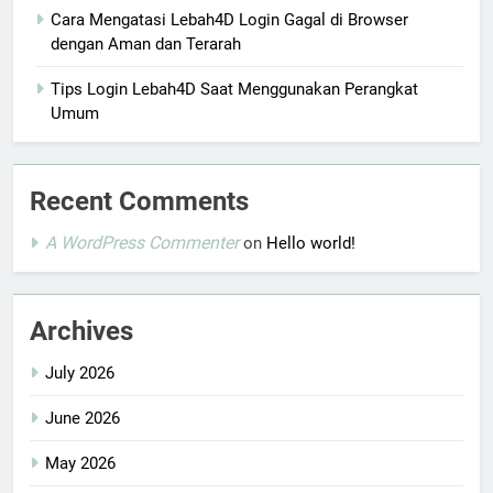
Cara Mengatasi Lebah4D Login Gagal di Browser
dengan Aman dan Terarah
Tips Login Lebah4D Saat Menggunakan Perangkat
Umum
Recent Comments
A WordPress Commenter
on
Hello world!
Archives
July 2026
June 2026
May 2026