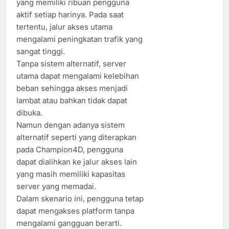
yang memiliki ribuan pengguna
aktif setiap harinya. Pada saat
tertentu, jalur akses utama
mengalami peningkatan trafik yang
sangat tinggi.
Tanpa sistem alternatif, server
utama dapat mengalami kelebihan
beban sehingga akses menjadi
lambat atau bahkan tidak dapat
dibuka.
Namun dengan adanya sistem
alternatif seperti yang diterapkan
pada Champion4D, pengguna
dapat dialihkan ke jalur akses lain
yang masih memiliki kapasitas
server yang memadai.
Dalam skenario ini, pengguna tetap
dapat mengakses platform tanpa
mengalami gangguan berarti.