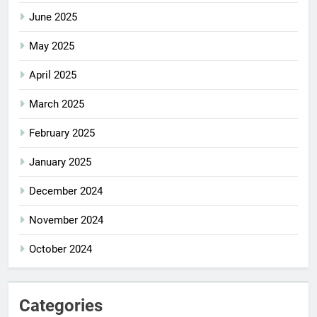
June 2025
May 2025
April 2025
March 2025
February 2025
January 2025
December 2024
November 2024
October 2024
Categories