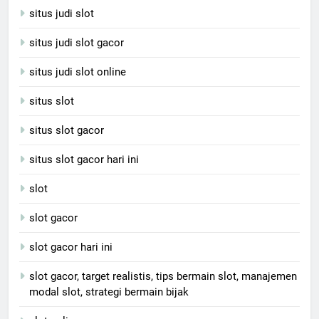
situs judi slot
situs judi slot gacor
situs judi slot online
situs slot
situs slot gacor
situs slot gacor hari ini
slot
slot gacor
slot gacor hari ini
slot gacor, target realistis, tips bermain slot, manajemen
modal slot, strategi bermain bijak