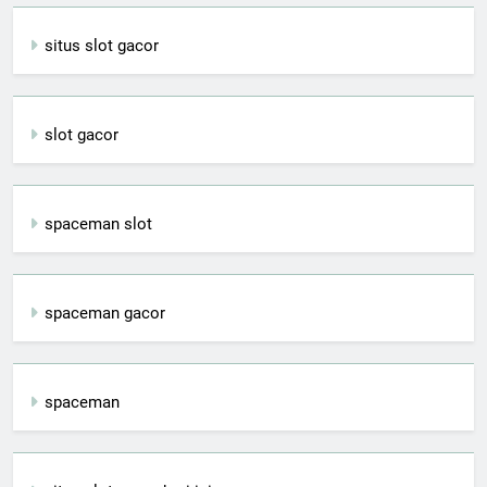
situs slot gacor
slot gacor
spaceman slot
spaceman gacor
spaceman