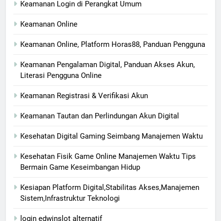
Keamanan Login di Perangkat Umum
Keamanan Online
Keamanan Online, Platform Horas88, Panduan Pengguna
Keamanan Pengalaman Digital, Panduan Akses Akun,
Literasi Pengguna Online
Keamanan Registrasi & Verifikasi Akun
Keamanan Tautan dan Perlindungan Akun Digital
Kesehatan Digital Gaming Seimbang Manajemen Waktu
Kesehatan Fisik Game Online Manajemen Waktu Tips
Bermain Game Keseimbangan Hidup
Kesiapan Platform Digital,Stabilitas Akses,Manajemen
Sistem,Infrastruktur Teknologi
login edwinslot alternatif