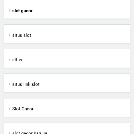
slot gacor
situs slot
situs
situs link slot
Slo
t
Gacor
slot gacor hari ini