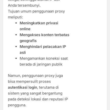
Anda tersembunyi.
Tujuan umum penggunaan proxy
meliputi:
Meningkatkan privasi
online
Mengakses konten terbatas
geografis
Menghindari pelacakan IP
asli
Mengamankan koneksi saat
berada di jaringan publik
Namun, penggunaan proxy juga
bisa mempersulit proses
autentikasi login
, terutama di
sistem yang sangat bergantung
pada deteksi lokasi dan reputasi IP
pengguna.