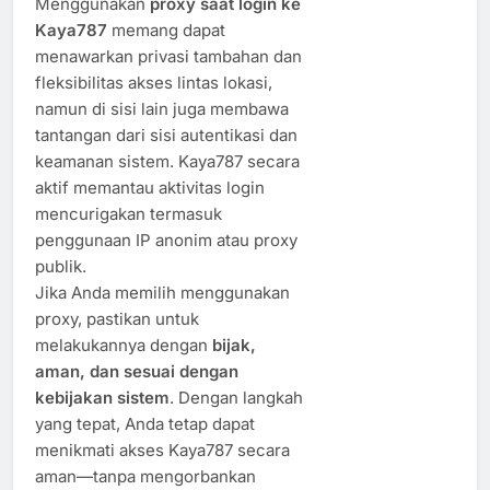
Menggunakan
proxy saat login ke
Kaya787
memang dapat
menawarkan privasi tambahan dan
fleksibilitas akses lintas lokasi,
namun di sisi lain juga membawa
tantangan dari sisi autentikasi dan
keamanan sistem. Kaya787 secara
aktif memantau aktivitas login
mencurigakan termasuk
penggunaan IP anonim atau proxy
publik.
Jika Anda memilih menggunakan
proxy, pastikan untuk
melakukannya dengan
bijak,
aman, dan sesuai dengan
kebijakan sistem
. Dengan langkah
yang tepat, Anda tetap dapat
menikmati akses Kaya787 secara
aman—tanpa mengorbankan