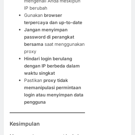
mengenali Anda meskipun
IP berubah
Gunakan
browser
terpercaya dan up-to-date
Jangan menyimpan
password di perangkat
bersama
saat menggunakan
proxy
Hindari login berulang
dengan IP berbeda dalam
waktu singkat
Pastikan
proxy tidak
memanipulasi permintaan
login atau menyimpan data
pengguna
Kesimpulan