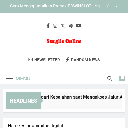
Skip
Panduan Login Edwinslot Tanpa Kesalahan Data
to
agar Akses Lebih Aman dan Terarah
content
Cara Mengatasi Lebah4D Login Gagal di Browser
dengan Aman dan Terarah
Panduan Menghindari Kesalahan saat Mengakses
Jalur Alternatif
Cara Mengoptimalkan Proses EDWINSLOT Login
agar Lebih Cepat dan Stabil
Surgile Online
Dapatkan Alat Medis Dan Perlengkapan
Panduan Login Edwinslot Tanpa Kesalahan Data
NEWSLETTER
RANDOM NEWS
agar Akses Lebih Aman dan Terarah
Kesehatan Berkualitas Di Surgile Online.
Cara Mengatasi Lebah4D Login Gagal di Browser
Solusi Untuk Kebutuhan Medis Anda.
dengan Aman dan Terarah
MENU
nduan Menghindari Kesalahan saat Mengakses Jalur Alternat
HEADLINES
Weeks Ago
Home
anonimitas digital