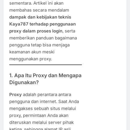
sementara. Artikel ini akan
membahas secara mendalam
dampak dan kebijakan teknis
Kaya787 terhadap penggunaan
proxy dalam proses login
, serta
memberikan panduan bagaimana
pengguna tetap bisa menjaga
keamanan akun meski
menggunakan proxy.
1. Apa Itu Proxy dan Mengapa
Digunakan?
Proxy
adalah perantara antara
pengguna dan internet. Saat Anda
mengakses sebuah situs melalui
proxy, permintaan Anda akan
diteruskan melalui server pihak
ketiga, sehingga alamat IP asli