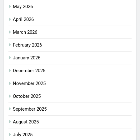
May 2026
April 2026
March 2026
February 2026
January 2026
December 2025
November 2025
October 2025
September 2025
August 2025
July 2025