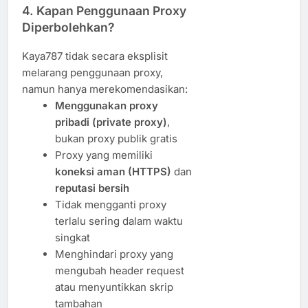
4. Kapan Penggunaan Proxy
Diperbolehkan?
Kaya787 tidak secara eksplisit
melarang penggunaan proxy,
namun hanya merekomendasikan:
Menggunakan proxy
pribadi (private proxy)
,
bukan proxy publik gratis
Proxy yang memiliki
koneksi aman (HTTPS)
dan
reputasi bersih
Tidak mengganti proxy
terlalu sering dalam waktu
singkat
Menghindari proxy yang
mengubah header request
atau menyuntikkan skrip
tambahan