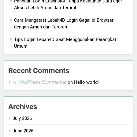
Panduan Login Edwinslot Tanpa Kesalahan Data agar
Akses Lebih Aman dan Terarah
Cara Mengatasi Lebah4D Login Gagal di Browser
dengan Aman dan Terarah
Tips Login Lebah4D Saat Menggunakan Perangkat
Umum
Recent Comments
A WordPress Commenter
on
Hello world!
Archives
July 2026
June 2026