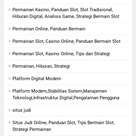
Permainan Kasino, Panduan Slot, Slot Tradisional,
Hiburan Digital, Analisis Game, Strategi Bermain Slot
Permainan Online, Panduan Bermain
Permainan Slot, Casino Online, Panduan Bermain Slot
Permainan Slot, Kasino Online, Tips dan Strategi
Permainan, Hiburan, Strategi
Platform Digital Modern
Platform Modern,Stabilitas Sistem,Manajemen
Teknologi,Infrastruktur Digital,Pengalaman Pengguna
situs judi
Situs Judi Online, Panduan Slot, Tips Bermain Slot,
Strategi Permainan