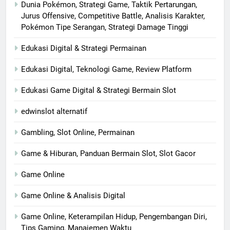
Dunia Pokémon, Strategi Game, Taktik Pertarungan,
Jurus Offensive, Competitive Battle, Analisis Karakter,
Pokémon Tipe Serangan, Strategi Damage Tinggi
Edukasi Digital & Strategi Permainan
Edukasi Digital, Teknologi Game, Review Platform
Edukasi Game Digital & Strategi Bermain Slot
edwinslot alternatif
Gambling, Slot Online, Permainan
Game & Hiburan, Panduan Bermain Slot, Slot Gacor
Game Online
Game Online & Analisis Digital
Game Online, Keterampilan Hidup, Pengembangan Diri,
Tips Gaming, Manajemen Waktu