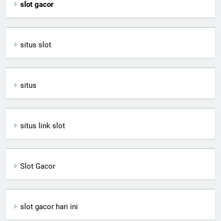
slot gacor
situs slot
situs
situs link slot
Slo
t
Gacor
slot gacor hari ini