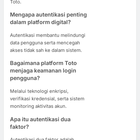
Toto.
Mengapa autentikasi penting
dalam platform digital?
Autentikasi membantu melindungi
data pengguna serta mencegah
akses tidak sah ke dalam sistem.
Bagaimana platform Toto
menjaga keamanan login
pengguna?
Melalui teknologi enkripsi,
verifikasi kredensial, serta sistem
monitoring aktivitas akun.
Apa itu autentikasi dua
faktor?
Autentikasi dua faktor adalah