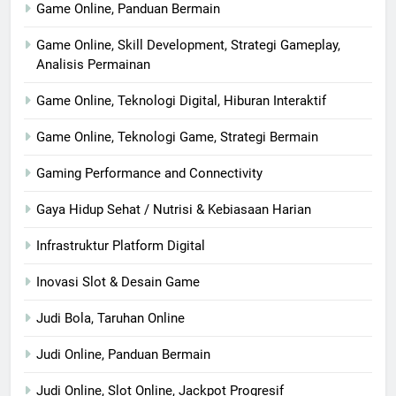
Game Online, Panduan Bermain
Game Online, Skill Development, Strategi Gameplay,
Analisis Permainan
Game Online, Teknologi Digital, Hiburan Interaktif
Game Online, Teknologi Game, Strategi Bermain
Gaming Performance and Connectivity
Gaya Hidup Sehat / Nutrisi & Kebiasaan Harian
Infrastruktur Platform Digital
Inovasi Slot & Desain Game
Judi Bola, Taruhan Online
Judi Online, Panduan Bermain
Judi Online, Slot Online, Jackpot Progresif