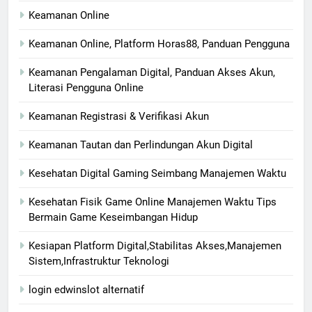
Keamanan Online
Keamanan Online, Platform Horas88, Panduan Pengguna
Keamanan Pengalaman Digital, Panduan Akses Akun,
Literasi Pengguna Online
Keamanan Registrasi & Verifikasi Akun
Keamanan Tautan dan Perlindungan Akun Digital
Kesehatan Digital Gaming Seimbang Manajemen Waktu
Kesehatan Fisik Game Online Manajemen Waktu Tips
Bermain Game Keseimbangan Hidup
Kesiapan Platform Digital,Stabilitas Akses,Manajemen
Sistem,Infrastruktur Teknologi
login edwinslot alternatif