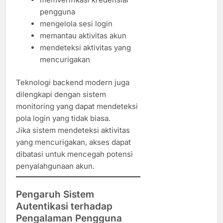
pengguna
mengelola sesi login
memantau aktivitas akun
mendeteksi aktivitas yang
mencurigakan
Teknologi backend modern juga
dilengkapi dengan sistem
monitoring yang dapat mendeteksi
pola login yang tidak biasa.
Jika sistem mendeteksi aktivitas
yang mencurigakan, akses dapat
dibatasi untuk mencegah potensi
penyalahgunaan akun.
Pengaruh Sistem
Autentikasi terhadap
Pengalaman Pengguna