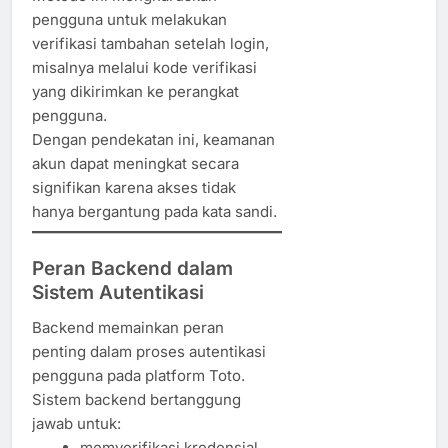
pengguna untuk melakukan
verifikasi tambahan setelah login,
misalnya melalui kode verifikasi
yang dikirimkan ke perangkat
pengguna.
Dengan pendekatan ini, keamanan
akun dapat meningkat secara
signifikan karena akses tidak
hanya bergantung pada kata sandi.
Peran Backend dalam
Sistem Autentikasi
Backend memainkan peran
penting dalam proses autentikasi
pengguna pada platform Toto.
Sistem backend bertanggung
jawab untuk:
memverifikasi kredensial