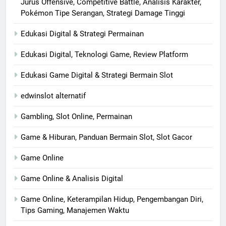
Jurus Offensive, Competitive Battle, Analisis Karakter,
Pokémon Tipe Serangan, Strategi Damage Tinggi
Edukasi Digital & Strategi Permainan
Edukasi Digital, Teknologi Game, Review Platform
Edukasi Game Digital & Strategi Bermain Slot
edwinslot alternatif
Gambling, Slot Online, Permainan
Game & Hiburan, Panduan Bermain Slot, Slot Gacor
Game Online
Game Online & Analisis Digital
Game Online, Keterampilan Hidup, Pengembangan Diri,
Tips Gaming, Manajemen Waktu