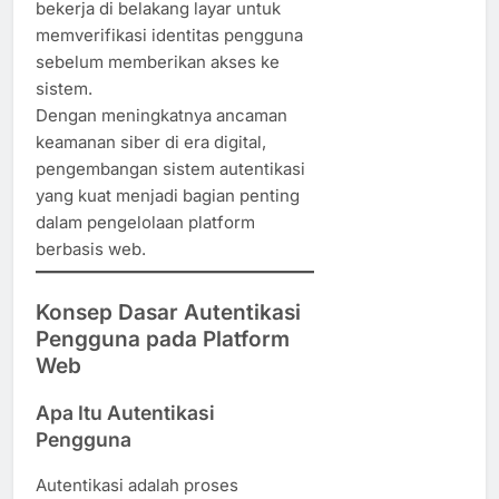
bekerja di belakang layar untuk
memverifikasi identitas pengguna
sebelum memberikan akses ke
sistem.
Dengan meningkatnya ancaman
keamanan siber di era digital,
pengembangan sistem autentikasi
yang kuat menjadi bagian penting
dalam pengelolaan platform
berbasis web.
Konsep Dasar Autentikasi
Pengguna pada Platform
Web
Apa Itu Autentikasi
Pengguna
Autentikasi adalah proses