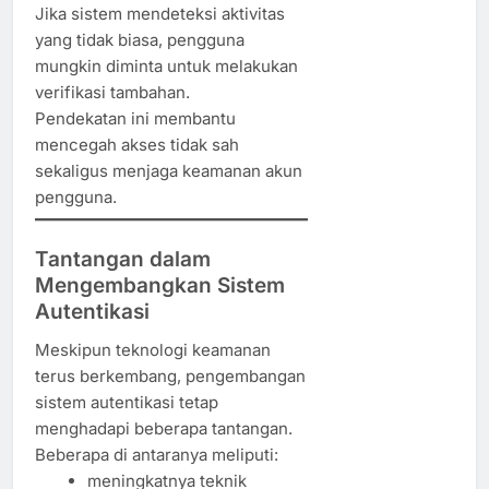
Jika sistem mendeteksi aktivitas
yang tidak biasa, pengguna
mungkin diminta untuk melakukan
verifikasi tambahan.
Pendekatan ini membantu
mencegah akses tidak sah
sekaligus menjaga keamanan akun
pengguna.
Tantangan dalam
Mengembangkan Sistem
Autentikasi
Meskipun teknologi keamanan
terus berkembang, pengembangan
sistem autentikasi tetap
menghadapi beberapa tantangan.
Beberapa di antaranya meliputi:
meningkatnya teknik