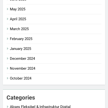
May 2025
April 2025
March 2025
February 2025
January 2025
December 2024
November 2024
October 2024
Categories
Akses Fleksibel & Infrastruktur Digital