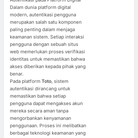
Dalam dunia platform digital
modern, autentikasi pengguna
merupakan salah satu komponen
paling penting dalam menjaga
keamanan sistem. Setiap interaksi
pengguna dengan sebuah situs
web memerlukan proses verifikasi
identitas untuk memastikan bahwa
akses diberikan kepada pihak yang
benar.
Pada platform
Toto
, sistem
autentikasi dirancang untuk
memastikan bahwa setiap
pengguna dapat mengakses akun
mereka secara aman tanpa
mengorbankan kenyamanan
penggunaan. Proses ini melibatkan
berbagai teknologi keamanan yang