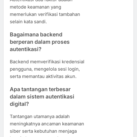
metode keamanan yang
memerlukan verifikasi tambahan
selain kata sandi.
Bagaimana backend
berperan dalam proses
autentikasi?
Backend memverifikasi kredensial
pengguna, mengelola sesi login,
serta memantau aktivitas akun.
Apa tantangan terbesar
dalam sistem autentikasi
digital?
Tantangan utamanya adalah
meningkatnya ancaman keamanan
siber serta kebutuhan menjaga