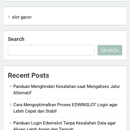
slot gacor
Search
SEARCH
Recent Posts
Panduan Menghindari Kesalahan saat Mengakses Jalur
Alternatif
Cara Mengoptimalkan Proses EDWINSLOT Login agar
Lebih Cepat dan Stabil
Panduan Login Edwinslot Tanpa Kesalahan Data agar
Akses Lebih Aman dan Terarah