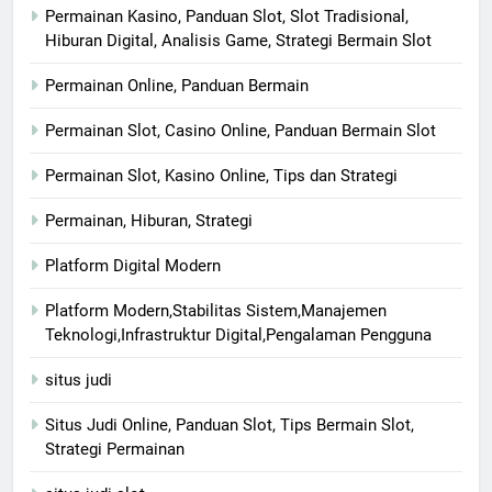
Permainan Kasino, Panduan Slot, Slot Tradisional,
Hiburan Digital, Analisis Game, Strategi Bermain Slot
Permainan Online, Panduan Bermain
Permainan Slot, Casino Online, Panduan Bermain Slot
Permainan Slot, Kasino Online, Tips dan Strategi
Permainan, Hiburan, Strategi
Platform Digital Modern
Platform Modern,Stabilitas Sistem,Manajemen
Teknologi,Infrastruktur Digital,Pengalaman Pengguna
situs judi
Situs Judi Online, Panduan Slot, Tips Bermain Slot,
Strategi Permainan