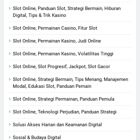
Slot Online, Panduan Slot, Strategi Bermain, Hiburan
Digital, Tips & Trik Kasino
Slot Online, Permainan Casino, Fitur Slot
Slot Online, Permainan Kasino, Judi Online
Slot Online, Permainan Kasino, Volatilitas Tinggi
Slot Online, Slot Progresif, Jackpot, Slot Gacor
Slot Online, Strategi Bermain, Tips Menang, Manajemen
Modal, Edukasi Slot, Panduan Pemain
Slot Online, Strategi Permainan, Panduan Pemula
Slot Online, Teknologi Perjudian, Panduan Strategi
Solusi Akses Harian dan Keamanan Digital
Sosial & Budaya Digital