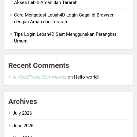
Akses Lebih Aman dan Terarah
Cara Mengatasi Lebah4D Login Gagal di Browser
dengan Aman dan Terarah
Tips Login Lebah4D Saat Menggunakan Perangkat
Umum
Recent Comments
A WordPress Commenter
on
Hello world!
Archives
July 2026
June 2026