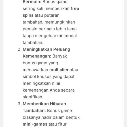
Bermain:
Bonus game
sering kali memberikan
free
spins
atau putaran
tambahan, memungkinkan
pemain bermain lebih lama
tanpa mengeluarkan modal
tambahan.
Meningkatkan Peluang
Kemenangan:
Banyak
bonus game yang
menawarkan
multiplier
atau
simbol khusus yang dapat
meningkatkan nilai
kemenangan Anda secara
signifikan.
Memberikan Hiburan
Tambahan:
Bonus game
biasanya hadir dalam bentuk
mini-games
atau fitur