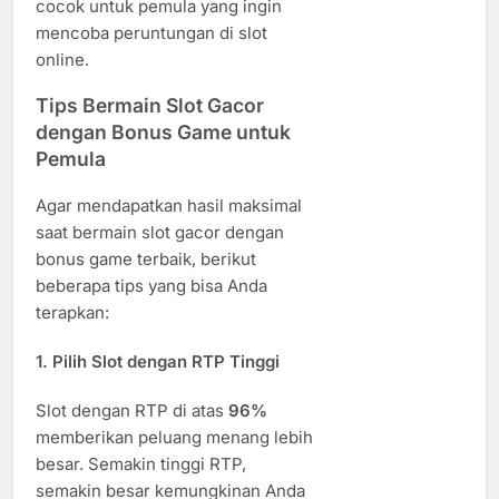
cocok untuk pemula yang ingin
mencoba peruntungan di slot
online.
Tips Bermain Slot Gacor
dengan Bonus Game untuk
Pemula
Agar mendapatkan hasil maksimal
saat bermain slot gacor dengan
bonus game terbaik, berikut
beberapa tips yang bisa Anda
terapkan:
1.
Pilih Slot dengan RTP Tinggi
Slot dengan RTP di atas
96%
memberikan peluang menang lebih
besar. Semakin tinggi RTP,
semakin besar kemungkinan Anda