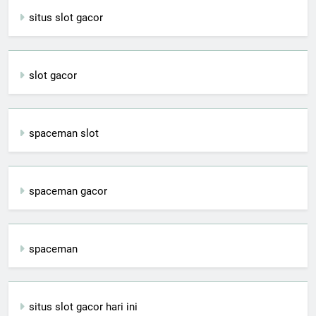
situs slot gacor
slot gacor
spaceman slot
spaceman gacor
spaceman
situs slot gacor hari ini