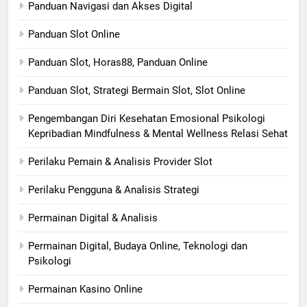
Panduan Navigasi dan Akses Digital
Panduan Slot Online
Panduan Slot, Horas88, Panduan Online
Panduan Slot, Strategi Bermain Slot, Slot Online
Pengembangan Diri Kesehatan Emosional Psikologi
Kepribadian Mindfulness & Mental Wellness Relasi Sehat
Perilaku Pemain & Analisis Provider Slot
Perilaku Pengguna & Analisis Strategi
Permainan Digital & Analisis
Permainan Digital, Budaya Online, Teknologi dan
Psikologi
Permainan Kasino Online