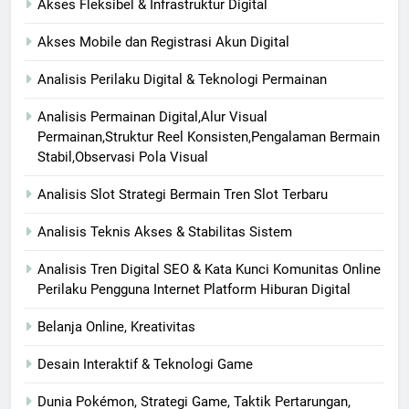
Akses Fleksibel & Infrastruktur Digital
Akses Mobile dan Registrasi Akun Digital
Analisis Perilaku Digital & Teknologi Permainan
Analisis Permainan Digital,Alur Visual
Permainan,Struktur Reel Konsisten,Pengalaman Bermain
Stabil,Observasi Pola Visual
Analisis Slot Strategi Bermain Tren Slot Terbaru
Analisis Teknis Akses & Stabilitas Sistem
Analisis Tren Digital SEO & Kata Kunci Komunitas Online
Perilaku Pengguna Internet Platform Hiburan Digital
Belanja Online, Kreativitas
Desain Interaktif & Teknologi Game
Dunia Pokémon, Strategi Game, Taktik Pertarungan,