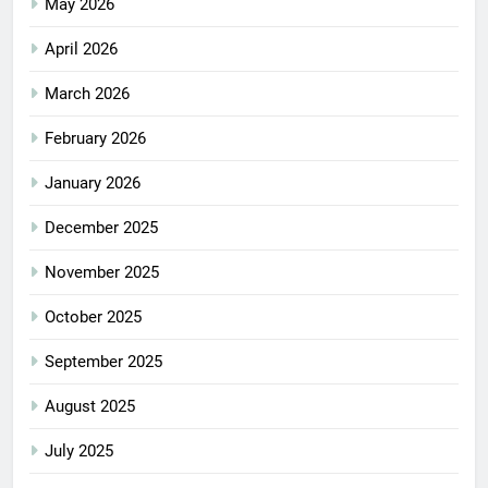
May 2026
April 2026
March 2026
February 2026
January 2026
December 2025
November 2025
October 2025
September 2025
August 2025
July 2025