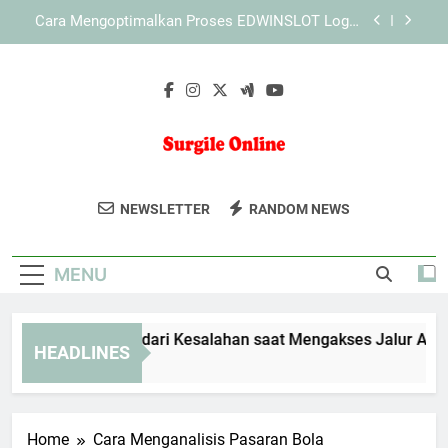
Skip
Panduan Login Edwinslot Tanpa Kesalahan Data
to
agar Akses Lebih Aman dan Terarah
content
Cara Mengatasi Lebah4D Login Gagal di Browser
dengan Aman dan Terarah
Panduan Menghindari Kesalahan saat Mengakses
Jalur Alternatif
Cara Mengoptimalkan Proses EDWINSLOT Login
agar Lebih Cepat dan Stabil
Surgile Online
Dapatkan Alat Medis Dan Perlengkapan
Panduan Login Edwinslot Tanpa Kesalahan Data
NEWSLETTER
RANDOM NEWS
agar Akses Lebih Aman dan Terarah
Kesehatan Berkualitas Di Surgile Online.
Cara Mengatasi Lebah4D Login Gagal di Browser
Solusi Untuk Kebutuhan Medis Anda.
dengan Aman dan Terarah
MENU
nduan Menghindari Kesalahan saat Mengakses Jalur Alternati
HEADLINES
Weeks Ago
Home
Cara Menganalisis Pasaran Bola