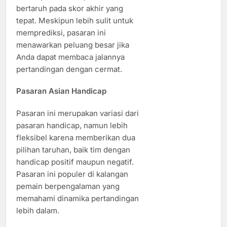
bertaruh pada skor akhir yang
tepat. Meskipun lebih sulit untuk
memprediksi, pasaran ini
menawarkan peluang besar jika
Anda dapat membaca jalannya
pertandingan dengan cermat.
Pasaran Asian Handicap
Pasaran ini merupakan variasi dari
pasaran handicap, namun lebih
fleksibel karena memberikan dua
pilihan taruhan, baik tim dengan
handicap positif maupun negatif.
Pasaran ini populer di kalangan
pemain berpengalaman yang
memahami dinamika pertandingan
lebih dalam.