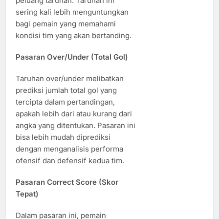
peluang taruhan. Taruhan ini
sering kali lebih menguntungkan
bagi pemain yang memahami
kondisi tim yang akan bertanding.
Pasaran Over/Under (Total Gol)
Taruhan over/under melibatkan
prediksi jumlah total gol yang
tercipta dalam pertandingan,
apakah lebih dari atau kurang dari
angka yang ditentukan. Pasaran ini
bisa lebih mudah diprediksi
dengan menganalisis performa
ofensif dan defensif kedua tim.
Pasaran Correct Score (Skor
Tepat)
Dalam pasaran ini, pemain