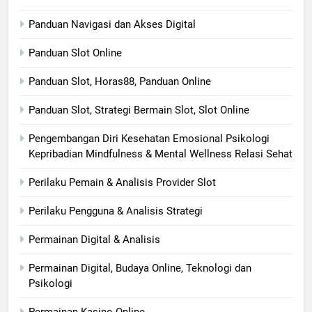
Panduan Navigasi dan Akses Digital
Panduan Slot Online
Panduan Slot, Horas88, Panduan Online
Panduan Slot, Strategi Bermain Slot, Slot Online
Pengembangan Diri Kesehatan Emosional Psikologi
Kepribadian Mindfulness & Mental Wellness Relasi Sehat
Perilaku Pemain & Analisis Provider Slot
Perilaku Pengguna & Analisis Strategi
Permainan Digital & Analisis
Permainan Digital, Budaya Online, Teknologi dan
Psikologi
Permainan Kasino Online