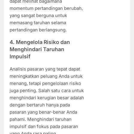
dapat melihat bagaimana
momentum pertandingan berubah,
yang sangat berguna untuk
memasang taruhan selama
pertandingan berlangsung.
4.
Mengelola Risiko dan
Menghindari Taruhan
Impulsif
Analisis pasaran yang tepat dapat
meningkatkan peluang Anda untuk
menang, tetapi pengelolaan risiko
juga penting. Salah satu cara untuk
menghindari kerugian besar adalah
dengan bertaruh hanya pada
pasaran yang benar-benar Anda
pahami. Menghindari taruhan
impulsif dan fokus pada pasaran
yang Anda rasa paling