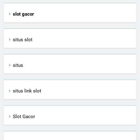
slot gacor
situs slot
situs
situs link slot
Slo
t
Gacor