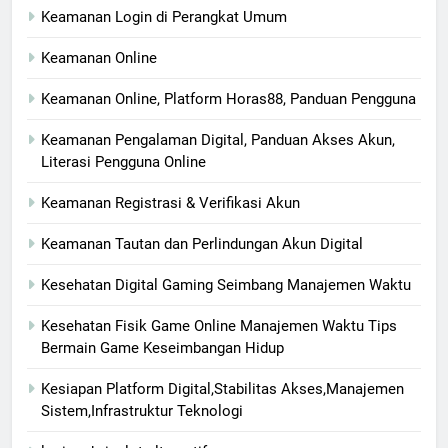
Keamanan Login di Perangkat Umum
Keamanan Online
Keamanan Online, Platform Horas88, Panduan Pengguna
Keamanan Pengalaman Digital, Panduan Akses Akun,
Literasi Pengguna Online
Keamanan Registrasi & Verifikasi Akun
Keamanan Tautan dan Perlindungan Akun Digital
Kesehatan Digital Gaming Seimbang Manajemen Waktu
Kesehatan Fisik Game Online Manajemen Waktu Tips
Bermain Game Keseimbangan Hidup
Kesiapan Platform Digital,Stabilitas Akses,Manajemen
Sistem,Infrastruktur Teknologi