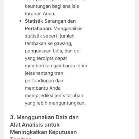
keuntungan bagi analisis
taruhan Anda.
Statistik Serangan dan
Pertahanan
: Menganalisis
statistik seperti jumlah
tembakan ke gawang,
penguasaan bola, dan gol
yang tercipta dapat
memberikan gambaran lebih
jelas tentang tren
pertandingan dan
membantu Anda
memprediksi jenis taruhan
yang lebih menguntungkan.
3.
Menggunakan Data dan
Alat Analisis untuk
Meningkatkan Keputusan