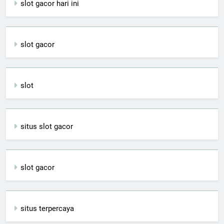
slot gacor hari ini
slot gacor
slot
situs slot gacor
slot gacor
situs terpercaya