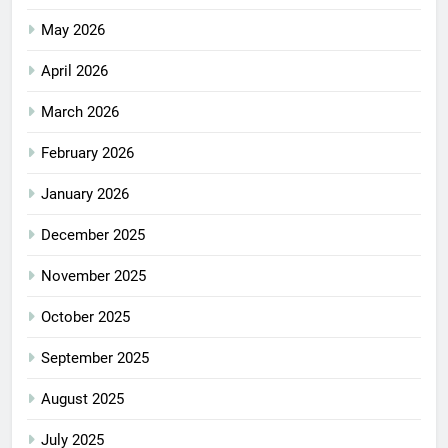
May 2026
April 2026
March 2026
February 2026
January 2026
December 2025
November 2025
October 2025
September 2025
August 2025
July 2025