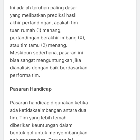
Ini adalah taruhan paling dasar
yang melibatkan prediksi hasil
akhir pertandingan, apakah tim
tuan rumah (1) menang,
pertandingan berakhir imbang (X),
atau tim tamu (2) menang.
Meskipun sederhana, pasaran ini
bisa sangat menguntungkan jika
dianalisis dengan baik berdasarkan
performa tim.
Pasaran Handicap
Pasaran handicap digunakan ketika
ada ketidakseimbangan antara dua
tim. Tim yang lebih lemah
diberikan keuntungan dalam
bentuk gol untuk menyeimbangkan