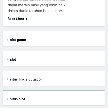
dapat meraih hasil yang lebih baik
dalam dunia taruhan bola online.
Read More
slot gacor
slot
situs link slot gacor
situs slot