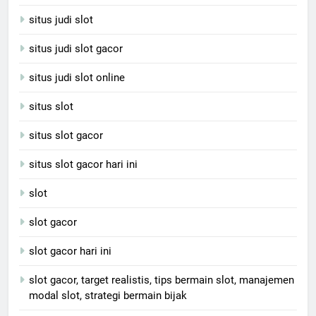
situs judi slot
situs judi slot gacor
situs judi slot online
situs slot
situs slot gacor
situs slot gacor hari ini
slot
slot gacor
slot gacor hari ini
slot gacor, target realistis, tips bermain slot, manajemen
modal slot, strategi bermain bijak