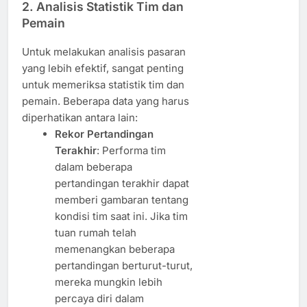
2.
Analisis Statistik Tim dan
Pemain
Untuk melakukan analisis pasaran
yang lebih efektif, sangat penting
untuk memeriksa statistik tim dan
pemain. Beberapa data yang harus
diperhatikan antara lain:
Rekor Pertandingan
Terakhir
: Performa tim
dalam beberapa
pertandingan terakhir dapat
memberi gambaran tentang
kondisi tim saat ini. Jika tim
tuan rumah telah
memenangkan beberapa
pertandingan berturut-turut,
mereka mungkin lebih
percaya diri dalam