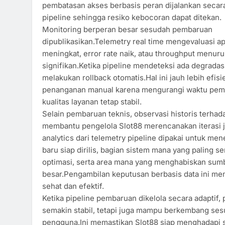
pembatasan akses berbasis peran dijalankan secar
pipeline sehingga resiko kebocoran dapat ditekan.
Monitoring berperan besar sesudah pembaruan
dipublikasikan.Telemetry real time mengevaluasi ap
meningkat, error rate naik, atau throughput menur
signifikan.Ketika pipeline mendeteksi ada degradas
melakukan rollback otomatis.Hal ini jauh lebih efis
penanganan manual karena mengurangi waktu pem
kualitas layanan tetap stabil.
Selain pembaruan teknis, observasi historis terha
membantu pengelola Slot88 merencanakan iterasi 
analytics dari telemetry pipeline dipakai untuk men
baru siap dirilis, bagian sistem mana yang paling 
optimasi, serta area mana yang menghabiskan sumb
besar.Pengambilan keputusan berbasis data ini mem
sehat dan efektif.
Ketika pipeline pembaruan dikelola secara adaptif, 
semakin stabil, tetapi juga mampu berkembang ses
pengguna.Ini memastikan Slot88 siap menghadapi 