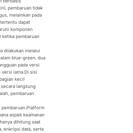
t berbasis
ini, pembaruan tidak
igus, melainkan pada
tertentu dapat
garuhi komponen
al ketika pembaruan
a dilakukan melalui
Dalam blue-green, dua
gangguan pada versi
 versi lama.Di sisi
bagian kecil
n secara langsung
asalah, pembaruan
e pembaruan.Platform
 mana aspek keamanan
hanya dihitung saat
 enkripsi data, serta