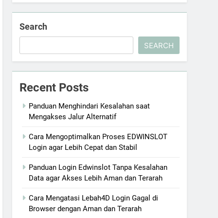
Search
SEARCH
Recent Posts
Panduan Menghindari Kesalahan saat
Mengakses Jalur Alternatif
Cara Mengoptimalkan Proses EDWINSLOT
Login agar Lebih Cepat dan Stabil
Panduan Login Edwinslot Tanpa Kesalahan
Data agar Akses Lebih Aman dan Terarah
Cara Mengatasi Lebah4D Login Gagal di
Browser dengan Aman dan Terarah