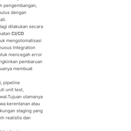
an pengembangan,
mulus dengan
li.
lagi dilakukan secara
ekatan
CI/CD
uk mengotomatisasi
nuous Integration
untuk mencegah error
ngkinkan pembaruan
eduanya membuat
, pipeline
i unit test,
 awal.Tujuan utamanya
wa kerentanan atau
ngkungan staging yang
h realistis dan