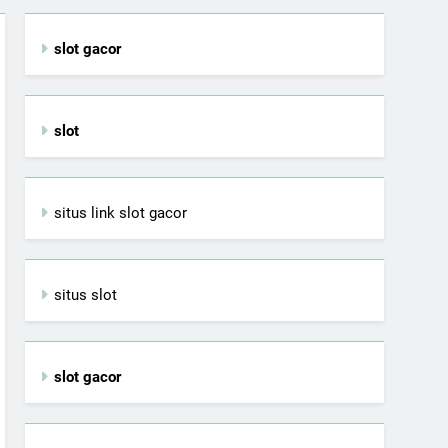
slot gacor
slot
situs link slot gacor
situs slot
slot gacor