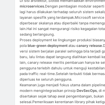
Di sisi arsitektur, Slot88 memanfaatkan environmen
microservices
.Dengan pembagian modular seperti 
lagi harus dilakukan terhadap seluruh sistem sekal
layanan spesifik yang terdampak.Microsoft service 
diperbesar skalanya atau diperbaiki tanpa memen
lain.Hal ini sangat mengurangi risiko kegagalan tot
sedang berlangsung.
Proses deployment ke lingkungan produksi biasany
pola
blue-green deployment
atau
canary release
.
versi sistem berjalan paralel sehingga bila terjadi 
baru, lalu lintas dapat langsung dialihkan kembali ke
lain, canary release merilis pembaruan hanya ke se
pengguna terlebih dahulu untuk menguji kestabila
pada traffic real-time.Setelah terbukti tidak berm
diperluas ke seluruh pengguna.
Keamanan juga menjadi fokus utama dalam pipelin
modern mengintegrasikan prinsip
DevSecOps
, di
disertakan sejak tahap awal pengembangan, bukan 
selesai.Pemeriksaan kerentanan library pihak ketiga,