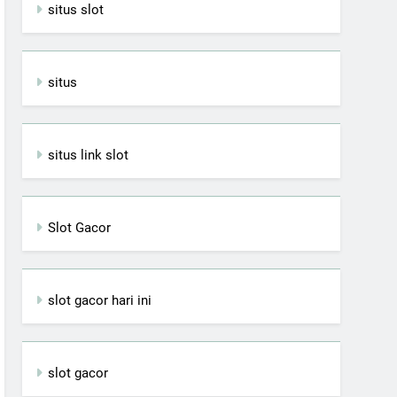
situs slot
situs
situs link slot
Slo
t
Gacor
slot gacor hari ini
slot gacor