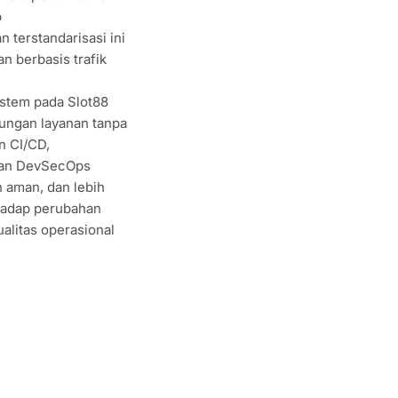
p
 terstandarisasi ini
an berbasis trafik
istem pada Slot88
ungan layanan tanpa
n CI/CD,
 dan DevSecOps
 aman, dan lebih
rhadap perubahan
litas operasional