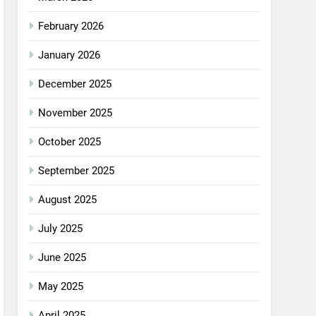
February 2026
January 2026
December 2025
November 2025
October 2025
September 2025
August 2025
July 2025
June 2025
May 2025
April 2025