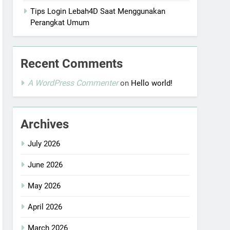
Tips Login Lebah4D Saat Menggunakan
Perangkat Umum
Recent Comments
A WordPress Commenter
on
Hello world!
Archives
July 2026
June 2026
May 2026
April 2026
March 2026