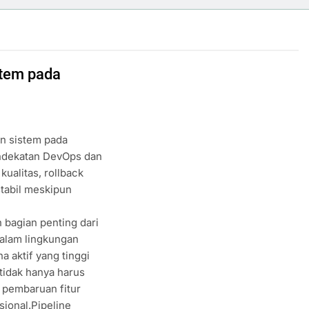
stem pada
n sistem pada
endekatan DevOps dan
ualitas, rollback
stabil meskipun
bagian penting dari
dalam lingkungan
 aktif yang tinggi
 tidak hanya harus
a pembaruan fitur
ional.Pipeline