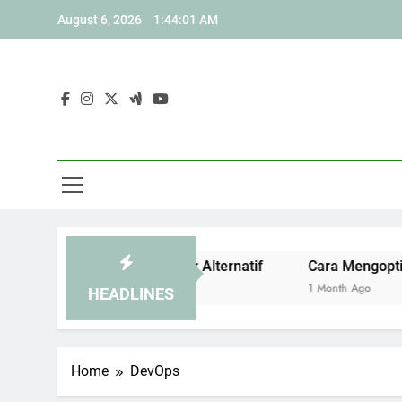
Skip
August 6, 2026
1:44:02 AM
to
content
Sur
Dapatkan A
 Mengakses Jalur Alternatif
Cara Mengoptimalkan Pros
1 Month Ago
HEADLINES
Home
DevOps