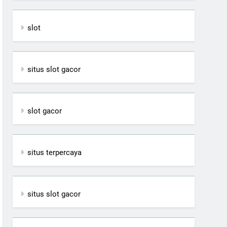
slot
situs slot gacor
slot gacor
situs terpercaya
situs slot gacor