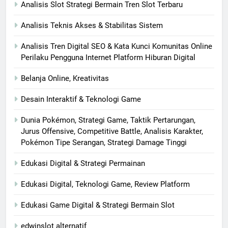
Analisis Slot Strategi Bermain Tren Slot Terbaru
Analisis Teknis Akses & Stabilitas Sistem
Analisis Tren Digital SEO & Kata Kunci Komunitas Online
Perilaku Pengguna Internet Platform Hiburan Digital
Belanja Online, Kreativitas
Desain Interaktif & Teknologi Game
Dunia Pokémon, Strategi Game, Taktik Pertarungan,
Jurus Offensive, Competitive Battle, Analisis Karakter,
Pokémon Tipe Serangan, Strategi Damage Tinggi
Edukasi Digital & Strategi Permainan
Edukasi Digital, Teknologi Game, Review Platform
Edukasi Game Digital & Strategi Bermain Slot
edwinslot alternatif