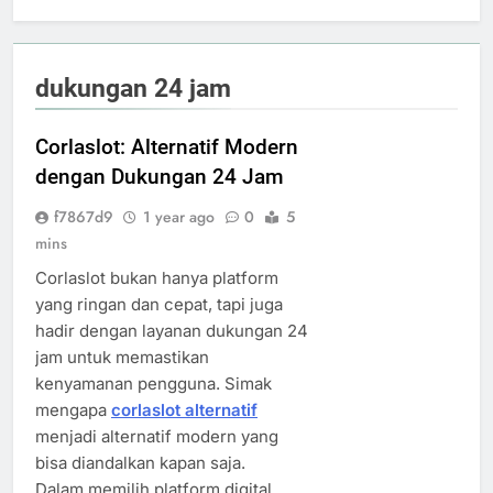
dukungan 24 jam
Corlaslot: Alternatif Modern
dengan Dukungan 24 Jam
f7867d9
1 year ago
0
5
mins
Corlaslot bukan hanya platform
yang ringan dan cepat, tapi juga
hadir dengan layanan dukungan 24
jam untuk memastikan
kenyamanan pengguna. Simak
mengapa
corlaslot alternatif
menjadi alternatif modern yang
bisa diandalkan kapan saja.
Dalam memilih platform digital,