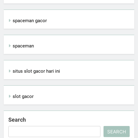
spaceman gacor
spaceman
situs slot gacor hari ini
slot gacor
Search
SEARCH