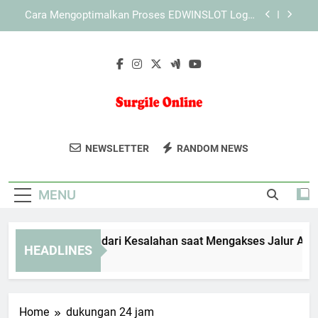
Skip
Panduan Login Edwinslot Tanpa Kesalahan Data
to
agar Akses Lebih Aman dan Terarah
content
Cara Mengatasi Lebah4D Login Gagal di Browser
dengan Aman dan Terarah
Panduan Menghindari Kesalahan saat Mengakses
Jalur Alternatif
Cara Mengoptimalkan Proses EDWINSLOT Login
agar Lebih Cepat dan Stabil
Surgile Online
Dapatkan Alat Medis Dan Perlengkapan
Panduan Login Edwinslot Tanpa Kesalahan Data
NEWSLETTER
RANDOM NEWS
agar Akses Lebih Aman dan Terarah
Kesehatan Berkualitas Di Surgile Online.
Cara Mengatasi Lebah4D Login Gagal di Browser
Solusi Untuk Kebutuhan Medis Anda.
dengan Aman dan Terarah
MENU
nduan Menghindari Kesalahan saat Mengakses Jalur Alternat
HEADLINES
Month Ago
Home
dukungan 24 jam