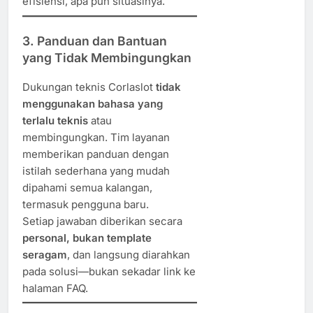
efisiensi, apa pun situasinya.
3.
Panduan dan Bantuan
yang Tidak Membingungkan
Dukungan teknis Corlaslot
tidak
menggunakan bahasa yang
terlalu teknis
atau
membingungkan. Tim layanan
memberikan panduan dengan
istilah sederhana yang mudah
dipahami semua kalangan,
termasuk pengguna baru.
Setiap jawaban diberikan secara
personal, bukan template
seragam
, dan langsung diarahkan
pada solusi—bukan sekadar link ke
halaman FAQ.