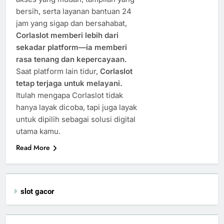
bersih, serta layanan bantuan 24
jam yang sigap dan bersahabat,
Corlaslot memberi lebih dari
sekadar platform—ia memberi
rasa tenang dan kepercayaan.
Saat platform lain tidur,
Corlaslot
tetap terjaga untuk melayani.
Itulah mengapa Corlaslot tidak
hanya layak dicoba, tapi juga layak
untuk dipilih sebagai solusi digital
utama kamu.
Read More
slot gacor