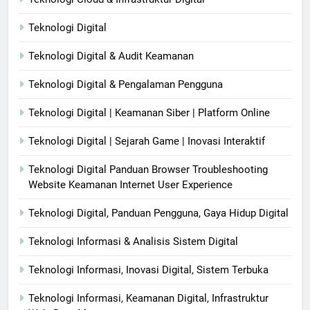
Teknologi Digital
Teknologi Digital & Audit Keamanan
Teknologi Digital & Pengalaman Pengguna
Teknologi Digital | Keamanan Siber | Platform Online
Teknologi Digital | Sejarah Game | Inovasi Interaktif
Teknologi Digital Panduan Browser Troubleshooting
Website Keamanan Internet User Experience
Teknologi Digital, Panduan Pengguna, Gaya Hidup Digital
Teknologi Informasi & Analisis Sistem Digital
Teknologi Informasi, Inovasi Digital, Sistem Terbuka
Teknologi Informasi, Keamanan Digital, Infrastruktur