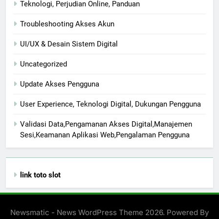
Teknologi, Perjudian Online, Panduan
Troubleshooting Akses Akun
UI/UX & Desain Sistem Digital
Uncategorized
Update Akses Pengguna
User Experience, Teknologi Digital, Dukungan Pengguna
Validasi Data,Pengamanan Akses Digital,Manajemen
Sesi,Keamanan Aplikasi Web,Pengalaman Pengguna
link toto slot
Newsmatic - News WordPress Theme 2026. Powered By