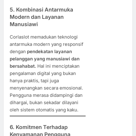
5.
Kombinasi Antarmuka
Modern dan Layanan
Manusiawi
Corlaslot memadukan teknologi
antarmuka modern yang responsif
dengan
pendekatan layanan
pelanggan yang manusiawi dan
bersahabat.
Hal ini menciptakan
pengalaman digital yang bukan
hanya praktis, tapi juga
menyenangkan secara emosional.
Pengguna merasa didampingi dan
dihargai, bukan sekadar dilayani
oleh sistem otomatis yang kaku.
6.
Komitmen Terhadap
Kenyamanan Pengguna