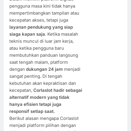
pengguna masa kini tidak hanya
mempertimbangkan tampilan atau
kecepatan akses, tetapi juga
layanan pendukung yang siap
siaga kapan saja
. Ketika masalah
teknis muncul di luar jam kerja,
atau ketika pengguna baru
membutuhkan panduan langsung
saat tengah malam, platform
dengan
dukungan 24 jam
menjadi
sangat penting. Di tengah
kebutuhan akan kepraktisan dan
kecepatan,
Corlaslot hadir sebagai
alternatif modern yang tidak
hanya efisien tetapi juga
responsif setiap saat.
Berikut alasan mengapa Corlaslot
menjadi platform pilihan dengan