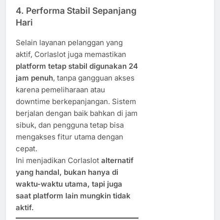
4.
Performa Stabil Sepanjang
Hari
Selain layanan pelanggan yang
aktif, Corlaslot juga memastikan
platform tetap stabil digunakan 24
jam penuh
, tanpa gangguan akses
karena pemeliharaan atau
downtime berkepanjangan. Sistem
berjalan dengan baik bahkan di jam
sibuk, dan pengguna tetap bisa
mengakses fitur utama dengan
cepat.
Ini menjadikan Corlaslot
alternatif
yang handal, bukan hanya di
waktu-waktu utama, tapi juga
saat platform lain mungkin tidak
aktif.