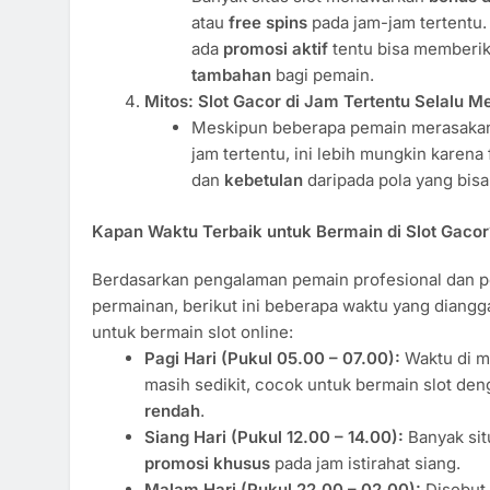
atau
free spins
pada jam-jam tertentu.
ada
promosi aktif
tentu bisa memberi
tambahan
bagi pemain.
Mitos: Slot Gacor di Jam Tertentu Selalu 
Meskipun beberapa pemain merasak
jam tertentu, ini lebih mungkin karena
dan
kebetulan
daripada pola yang bisa 
Kapan Waktu Terbaik untuk Bermain di Slot Gacor
Berdasarkan pengalaman pemain profesional dan 
permainan, berikut ini beberapa waktu yang diang
untuk bermain slot online:
Pagi Hari (Pukul 05.00 – 07.00):
Waktu di m
masih sedikit, cocok untuk bermain slot de
rendah
.
Siang Hari (Pukul 12.00 – 14.00):
Banyak sit
promosi khusus
pada jam istirahat siang.
Malam Hari (Pukul 22.00 – 02.00):
Disebut