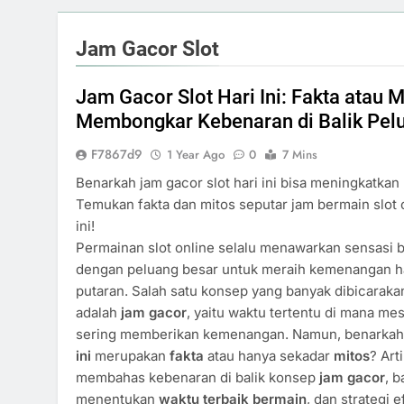
Jam Gacor Slot
Jam Gacor Slot Hari Ini: Fakta atau M
Membongkar Kebenaran di Balik Pe
F7867d9
1 Year Ago
0
7 Mins
Benarkah jam gacor slot hari ini bisa meningkatka
Temukan fakta dan mitos seputar jam bermain slot o
ini!
Permainan slot online selalu menawarkan sensasi 
dengan peluang besar untuk meraih kemenangan h
putaran. Salah satu konsep yang banyak dibicaraka
adalah
jam gacor
, yaitu waktu tertentu di mana mesi
sering memberikan kemenangan. Namun, benarka
ini
merupakan
fakta
atau hanya sekadar
mitos
? Art
membahas kebenaran di balik konsep
jam gacor
, 
menentukan
waktu terbaik bermain
, dan strategi e