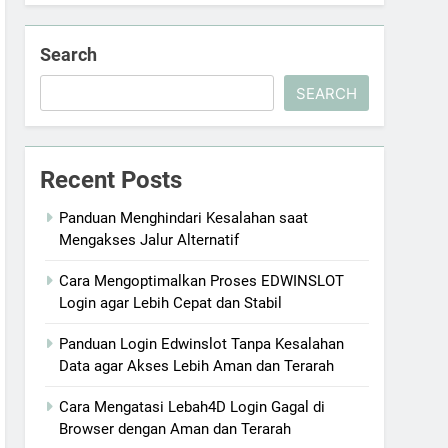
Search
SEARCH
Recent Posts
Panduan Menghindari Kesalahan saat
Mengakses Jalur Alternatif
Cara Mengoptimalkan Proses EDWINSLOT
Login agar Lebih Cepat dan Stabil
Panduan Login Edwinslot Tanpa Kesalahan
Data agar Akses Lebih Aman dan Terarah
Cara Mengatasi Lebah4D Login Gagal di
Browser dengan Aman dan Terarah