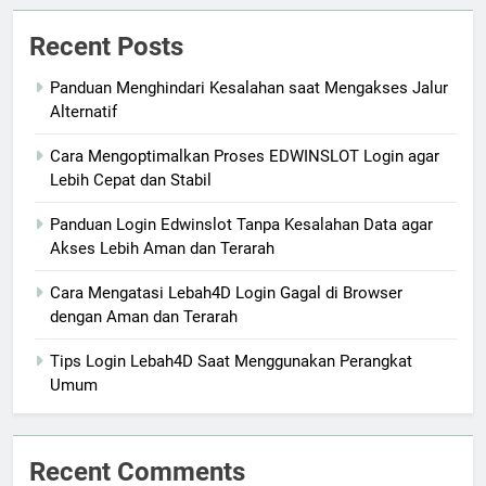
Recent Posts
Panduan Menghindari Kesalahan saat Mengakses Jalur
Alternatif
Cara Mengoptimalkan Proses EDWINSLOT Login agar
Lebih Cepat dan Stabil
Panduan Login Edwinslot Tanpa Kesalahan Data agar
Akses Lebih Aman dan Terarah
Cara Mengatasi Lebah4D Login Gagal di Browser
dengan Aman dan Terarah
Tips Login Lebah4D Saat Menggunakan Perangkat
Umum
Recent Comments