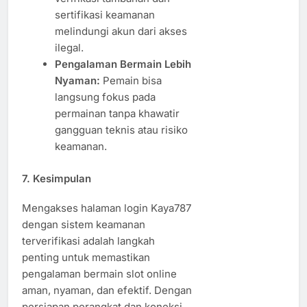
sertifikasi keamanan
melindungi akun dari akses
ilegal.
Pengalaman Bermain Lebih
Nyaman:
Pemain bisa
langsung fokus pada
permainan tanpa khawatir
gangguan teknis atau risiko
keamanan.
7. Kesimpulan
Mengakses halaman login Kaya787
dengan sistem keamanan
terverifikasi adalah langkah
penting untuk memastikan
pengalaman bermain slot online
aman, nyaman, dan efektif. Dengan
persiapan perangkat dan koneksi