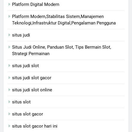
Platform Digital Modern
Platform Modern,Stabilitas Sistem,Manajemen
Teknologi,Infrastruktur Digital,Pengalaman Pengguna
situs judi
Situs Judi Online, Panduan Slot, Tips Bermain Slot,
Strategi Permainan
situs judi slot
situs judi slot gacor
situs judi slot online
situs slot
situs slot gacor
situs slot gacor hari ini