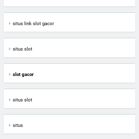
situs link slot gacor
situs slot
slot gacor
situs slot
situs