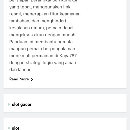
yang tepat, menggunakan link
resmi, menerapkan fitur keamanan
tambahan, dan menghindari
kesalahan umum, pemain dapat
mengakses akun dengan mudah.
Panduan ini membantu pemula
maupun pemain berpengalaman
menikmati permainan di Kaya787
dengan strategi login yang aman
dan lancar.
Read More
slot gacor
slot