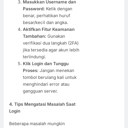
Masukkan Username dan
Password:
Ketik dengan
benar, perhatikan huruf
besar/kecil dan angka.
Aktifkan Fitur Keamanan
Tambahan:
Gunakan
verifikasi dua langkah (2FA)
jika tersedia agar akun lebih
terlindungi.
Klik Login dan Tunggu
Proses:
Jangan menekan
tombol berulang kali untuk
menghindari error atau
gangguan server.
4. Tips Mengatasi Masalah Saat
Login
Beberapa masalah mungkin