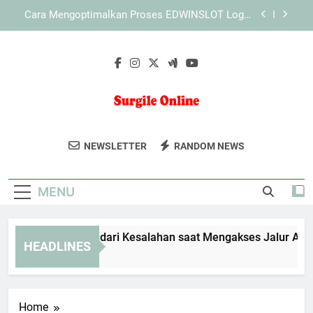
Skip
Panduan Login Edwinslot Tanpa Kesalahan Data
to
agar Akses Lebih Aman dan Terarah
content
Cara Mengatasi Lebah4D Login Gagal di Browser
dengan Aman dan Terarah
Panduan Menghindari Kesalahan saat Mengakses
Jalur Alternatif
Cara Mengoptimalkan Proses EDWINSLOT Login
agar Lebih Cepat dan Stabil
Surgile Online
Dapatkan Alat Medis Dan Perlengkapan
Panduan Login Edwinslot Tanpa Kesalahan Data
NEWSLETTER
RANDOM NEWS
agar Akses Lebih Aman dan Terarah
Kesehatan Berkualitas Di Surgile Online.
Cara Mengatasi Lebah4D Login Gagal di Browser
Solusi Untuk Kebutuhan Medis Anda.
dengan Aman dan Terarah
MENU
nduan Menghindari Kesalahan saat Mengakses Jalur Alternat
HEADLINES
Weeks Ago
Home