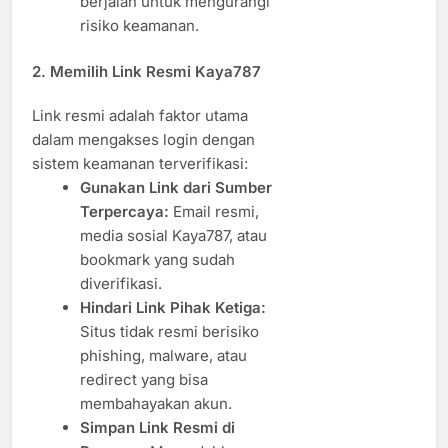
berjalan untuk mengurangi
risiko keamanan.
2. Memilih Link Resmi Kaya787
Link resmi adalah faktor utama
dalam mengakses login dengan
sistem keamanan terverifikasi:
Gunakan Link dari Sumber
Terpercaya:
Email resmi,
media sosial Kaya787, atau
bookmark yang sudah
diverifikasi.
Hindari Link Pihak Ketiga:
Situs tidak resmi berisiko
phishing, malware, atau
redirect yang bisa
membahayakan akun.
Simpan Link Resmi di