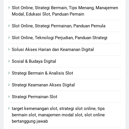
Slot Online, Strategi Bermain, Tips Menang, Manajemen
Modal, Edukasi Slot, Panduan Pemain
Slot Online, Strategi Permainan, Panduan Pemula
Slot Online, Teknologi Perjudian, Panduan Strategi
Solusi Akses Harian dan Keamanan Digital
Sosial & Budaya Digital
Strategi Bermain & Analisis Slot
Strategi Keamanan Akses Digital
Strategi Permainan Slot
target kemenangan slot, strategi slot online, tips
bermain slot, manajemen modal slot, slot online
bertanggung jawab