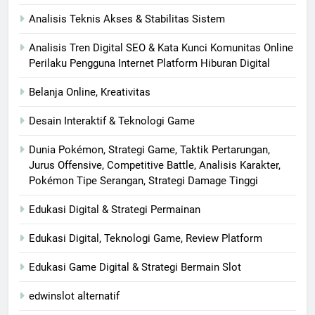
Analisis Teknis Akses & Stabilitas Sistem
Analisis Tren Digital SEO & Kata Kunci Komunitas Online
Perilaku Pengguna Internet Platform Hiburan Digital
Belanja Online, Kreativitas
Desain Interaktif & Teknologi Game
Dunia Pokémon, Strategi Game, Taktik Pertarungan,
Jurus Offensive, Competitive Battle, Analisis Karakter,
Pokémon Tipe Serangan, Strategi Damage Tinggi
Edukasi Digital & Strategi Permainan
Edukasi Digital, Teknologi Game, Review Platform
Edukasi Game Digital & Strategi Bermain Slot
edwinslot alternatif