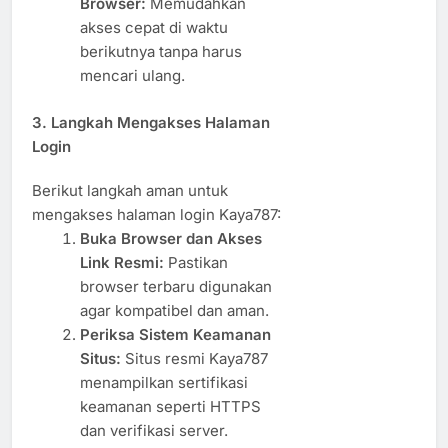
Browser:
Memudahkan
akses cepat di waktu
berikutnya tanpa harus
mencari ulang.
3. Langkah Mengakses Halaman
Login
Berikut langkah aman untuk
mengakses halaman login Kaya787:
Buka Browser dan Akses
Link Resmi:
Pastikan
browser terbaru digunakan
agar kompatibel dan aman.
Periksa Sistem Keamanan
Situs:
Situs resmi Kaya787
menampilkan sertifikasi
keamanan seperti HTTPS
dan verifikasi server.