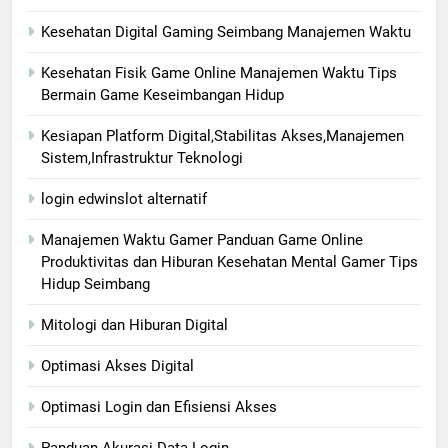
Kesehatan Digital Gaming Seimbang Manajemen Waktu
Kesehatan Fisik Game Online Manajemen Waktu Tips
Bermain Game Keseimbangan Hidup
Kesiapan Platform Digital,Stabilitas Akses,Manajemen
Sistem,Infrastruktur Teknologi
login edwinslot alternatif
Manajemen Waktu Gamer Panduan Game Online
Produktivitas dan Hiburan Kesehatan Mental Gamer Tips
Hidup Seimbang
Mitologi dan Hiburan Digital
Optimasi Akses Digital
Optimasi Login dan Efisiensi Akses