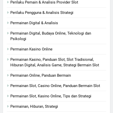
Perilaku Pemain & Analisis Provider Slot
Perilaku Pengguna & Analisis Strategi
Permainan Digital & Analisis
Permainan Digital, Budaya Online, Teknologi dan
Psikologi
Permainan Kasino Online
Permainan Kasino, Panduan Slot, Slot Tradisional,
Hiburan Digital, Analisis Game, Strategi Bermain Slot
Permainan Online, Panduan Bermain
Permainan Slot, Casino Online, Panduan Bermain Slot
Permainan Slot, Kasino Online, Tips dan Strategi
Permainan, Hiburan, Strategi