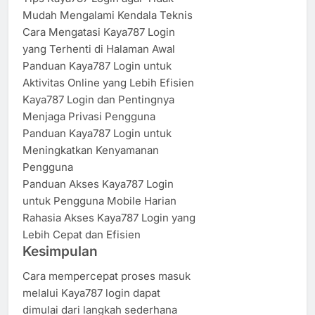
Mudah Mengalami Kendala Teknis
Cara Mengatasi Kaya787 Login
yang Terhenti di Halaman Awal
Panduan Kaya787 Login untuk
Aktivitas Online yang Lebih Efisien
Kaya787 Login dan Pentingnya
Menjaga Privasi Pengguna
Panduan Kaya787 Login untuk
Meningkatkan Kenyamanan
Pengguna
Panduan Akses Kaya787 Login
untuk Pengguna Mobile Harian
Rahasia Akses Kaya787 Login yang
Lebih Cepat dan Efisien
Kesimpulan
Cara mempercepat proses masuk
melalui Kaya787 login dapat
dimulai dari langkah sederhana