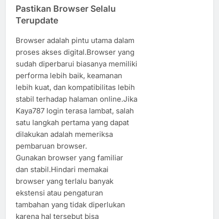
Pastikan Browser Selalu
Terupdate
Browser adalah pintu utama dalam
proses akses digital.Browser yang
sudah diperbarui biasanya memiliki
performa lebih baik, keamanan
lebih kuat, dan kompatibilitas lebih
stabil terhadap halaman online.Jika
Kaya787 login terasa lambat, salah
satu langkah pertama yang dapat
dilakukan adalah memeriksa
pembaruan browser.
Gunakan browser yang familiar
dan stabil.Hindari memakai
browser yang terlalu banyak
ekstensi atau pengaturan
tambahan yang tidak diperlukan
karena hal tersebut bisa