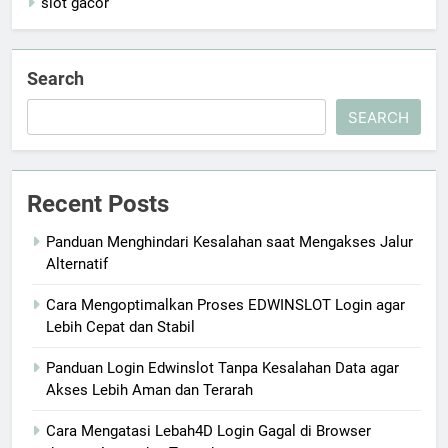
slot gacor
Search
SEARCH
Recent Posts
Panduan Menghindari Kesalahan saat Mengakses Jalur
Alternatif
Cara Mengoptimalkan Proses EDWINSLOT Login agar
Lebih Cepat dan Stabil
Panduan Login Edwinslot Tanpa Kesalahan Data agar
Akses Lebih Aman dan Terarah
Cara Mengatasi Lebah4D Login Gagal di Browser