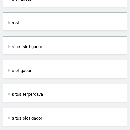
slot
situs slot gacor
slot gacor
situs terpercaya
situs slot gacor