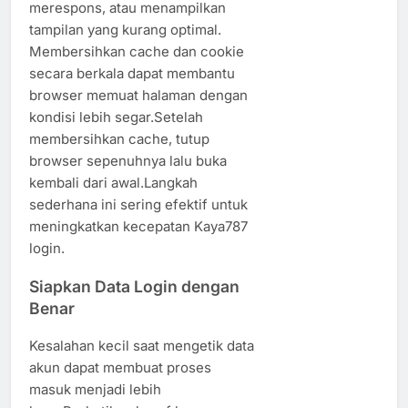
merespons, atau menampilkan
tampilan yang kurang optimal.
Membersihkan cache dan cookie
secara berkala dapat membantu
browser memuat halaman dengan
kondisi lebih segar.Setelah
membersihkan cache, tutup
browser sepenuhnya lalu buka
kembali dari awal.Langkah
sederhana ini sering efektif untuk
meningkatkan kecepatan Kaya787
login.
Siapkan Data Login dengan
Benar
Kesalahan kecil saat mengetik data
akun dapat membuat proses
masuk menjadi lebih