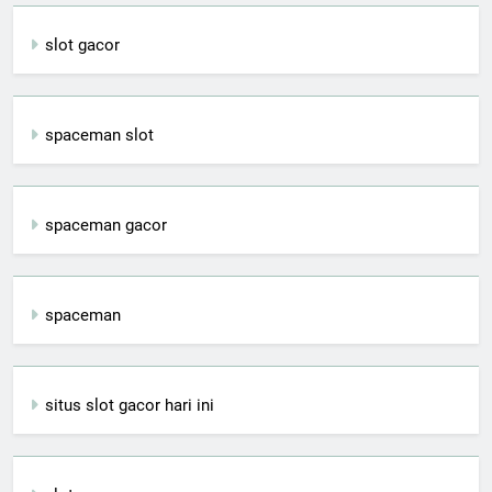
slot gacor
spaceman slot
spaceman gacor
spaceman
situs slot gacor hari ini