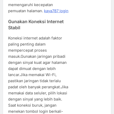
memengaruhi kecepatan
pemuatan halaman.
kaya787 login
Gunakan Koneksi Internet
Stabil
Koneksi internet adalah faktor
paling penting dalam
mempercepat proses
masuk.Gunakan jaringan pribadi
dengan sinyal kuat agar halaman
dapat dimuat dengan lebih
lancar.Jika memakai Wi-Fi,
pastikan jaringan tidak terlalu
padat oleh banyak perangkat.Jika
memakai data seluler, pilih lokasi
dengan sinyal yang lebih baik.
Saat koneksi buruk, jangan
menekan tombol login berkali-