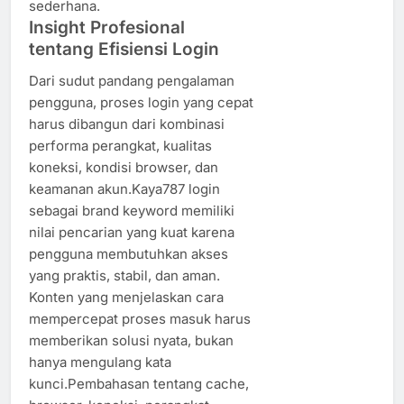
sederhana.
Insight Profesional
tentang Efisiensi Login
Dari sudut pandang pengalaman
pengguna, proses login yang cepat
harus dibangun dari kombinasi
performa perangkat, kualitas
koneksi, kondisi browser, dan
keamanan akun.Kaya787 login
sebagai brand keyword memiliki
nilai pencarian yang kuat karena
pengguna membutuhkan akses
yang praktis, stabil, dan aman.
Konten yang menjelaskan cara
mempercepat proses masuk harus
memberikan solusi nyata, bukan
hanya mengulang kata
kunci.Pembahasan tentang cache,