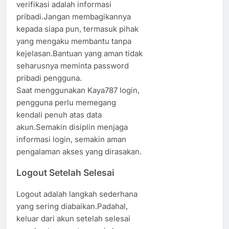
verifikasi adalah informasi
pribadi.Jangan membagikannya
kepada siapa pun, termasuk pihak
yang mengaku membantu tanpa
kejelasan.Bantuan yang aman tidak
seharusnya meminta password
pribadi pengguna.
Saat menggunakan Kaya787 login,
pengguna perlu memegang
kendali penuh atas data
akun.Semakin disiplin menjaga
informasi login, semakin aman
pengalaman akses yang dirasakan.
Logout Setelah Selesai
Logout adalah langkah sederhana
yang sering diabaikan.Padahal,
keluar dari akun setelah selesai