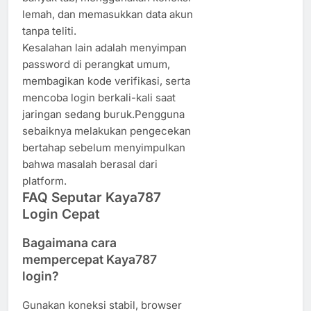
lemah, dan memasukkan data akun
tanpa teliti.
Kesalahan lain adalah menyimpan
password di perangkat umum,
membagikan kode verifikasi, serta
mencoba login berkali-kali saat
jaringan sedang buruk.Pengguna
sebaiknya melakukan pengecekan
bertahap sebelum menyimpulkan
bahwa masalah berasal dari
platform.
FAQ Seputar Kaya787
Login Cepat
Bagaimana cara
mempercepat Kaya787
login?
Gunakan koneksi stabil, browser