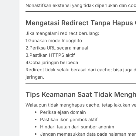
Nonaktifkan ekstensi yang tidak diperlukan dan co
Mengatasi Redirect Tanpa Hapus
Jika mengalami redirect berulang:
1.Gunakan mode Incognito
2.Periksa URL secara manual
3.Pastikan HTTPS aktif
4.Coba jaringan berbeda
Redirect tidak selalu berasal dari cache; bisa juga d
jaringan.
Tips Keamanan Saat Tidak Meng
Walaupun tidak menghapus cache, tetap lakukan ver
Periksa ejaan domain
Pastikan ikon gembok aktif
Hindari tautan dari sumber anonim
Jangan memasukkan data pada halaman men