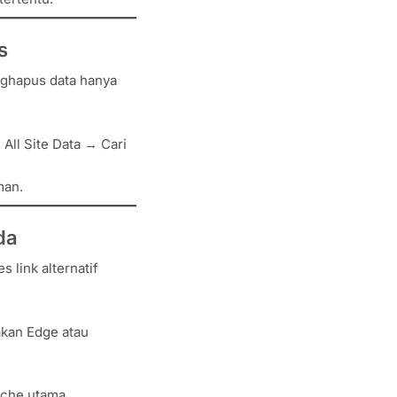
s
nghapus data hanya
All Site Data → Cari
man.
da
 link alternatif
kan Edge atau
che utama.