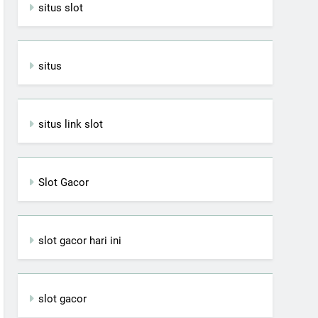
situs slot
situs
situs link slot
Slo
t
Gacor
slot gacor hari ini
slot gacor