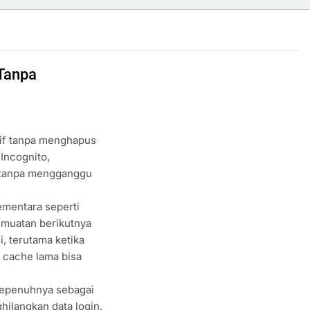
Tanpa
if tanpa menghapus
Incognito,
n tanpa mengganggu
mentara seperti
emuatan berikutnya
, terutama ketika
 cache lama bisa
epenuhnya sebagai
hilangkan data login,