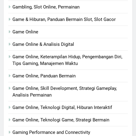
Gambling, Slot Online, Permainan
Game & Hiburan, Panduan Bermain Slot, Slot Gacor
Game Online
Game Online & Analisis Digital
Game Online, Keterampilan Hidup, Pengembangan Diri,
Tips Gaming, Manajemen Waktu
Game Online, Panduan Bermain
Game Online, Skill Development, Strategi Gameplay,
Analisis Permainan
Game Online, Teknologi Digital, Hiburan Interaktif
Game Online, Teknologi Game, Strategi Bermain
Gaming Performance and Connectivity