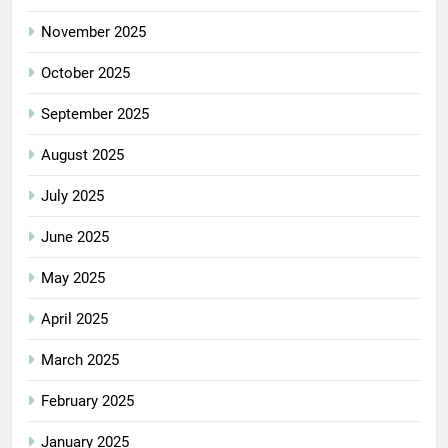
November 2025
October 2025
September 2025
August 2025
July 2025
June 2025
May 2025
April 2025
March 2025
February 2025
January 2025