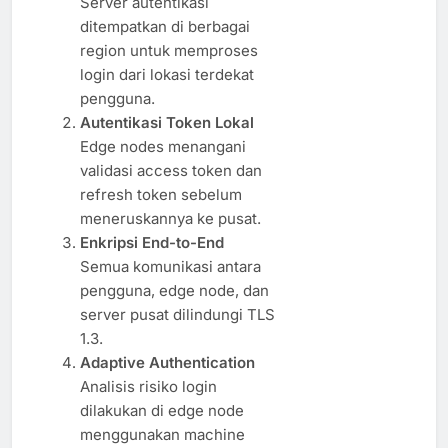
Server autentikasi
ditempatkan di berbagai
region untuk memproses
login dari lokasi terdekat
pengguna.
Autentikasi Token Lokal
Edge nodes menangani
validasi access token dan
refresh token sebelum
meneruskannya ke pusat.
Enkripsi End-to-End
Semua komunikasi antara
pengguna, edge node, dan
server pusat dilindungi TLS
1.3.
Adaptive Authentication
Analisis risiko login
dilakukan di edge node
menggunakan machine