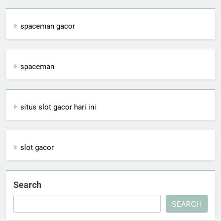
spaceman gacor
spaceman
situs slot gacor hari ini
slot gacor
Search
SEARCH