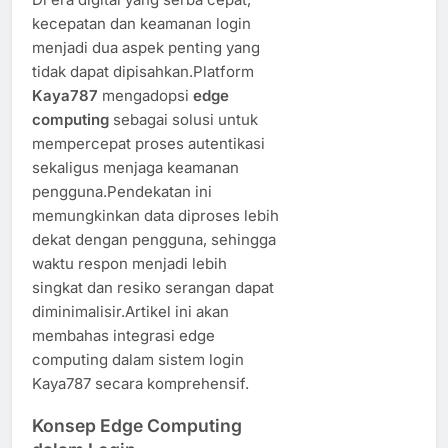
kecepatan dan keamanan login
menjadi dua aspek penting yang
tidak dapat dipisahkan.Platform
Kaya787
mengadopsi
edge
computing
sebagai solusi untuk
mempercepat proses autentikasi
sekaligus menjaga keamanan
pengguna.Pendekatan ini
memungkinkan data diproses lebih
dekat dengan pengguna, sehingga
waktu respon menjadi lebih
singkat dan resiko serangan dapat
diminimalisir.Artikel ini akan
membahas integrasi edge
computing dalam sistem login
Kaya787 secara komprehensif.
Konsep Edge Computing