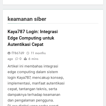
keamanan siber
Kaya787 Login: Integrasi
Edge Computing untuk
Autentikasi Cepat
f7867d9
11 months
ago
0
6 mins
Artikel ini membahas integrasi
edge computing dalam sistem
login Kaya787, mencakup konsep,
implementasi, manfaat autentikasi
cepat, tantangan teknis, serta
dampaknya terhadap keamanan
dan pengalaman pengguna.
Di era digital yang serba cepat,