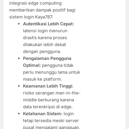
integrasi edge computing
memberikan dampak positif bagi
sistem login Kaya787:
Autentikasi Lebih Cepat:
latensi login menurun
drastis karena proses
dilakukan lebih dekat
dengan pengguna.
Pengalaman Pengguna
Optimal:
pengguna tidak
perlu menunggu lama untuk
masuk ke platform.
Keamanan Lebih Tinggi:
risiko serangan man-in-the-
middle berkurang karena
data terenkripsi di edge.
Ketahanan Sistem:
login
tetap tersedia meski server
pusat mengalami gangguan.