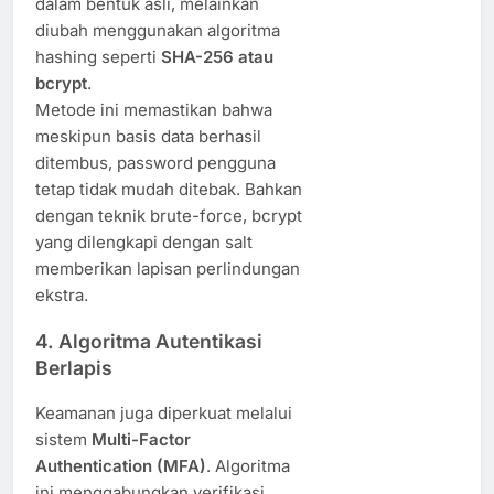
dalam bentuk asli, melainkan
diubah menggunakan algoritma
hashing seperti
SHA-256 atau
bcrypt
.
Metode ini memastikan bahwa
meskipun basis data berhasil
ditembus, password pengguna
tetap tidak mudah ditebak. Bahkan
dengan teknik brute-force, bcrypt
yang dilengkapi dengan salt
memberikan lapisan perlindungan
ekstra.
4. Algoritma Autentikasi
Berlapis
Keamanan juga diperkuat melalui
sistem
Multi-Factor
Authentication (MFA)
. Algoritma
ini menggabungkan verifikasi