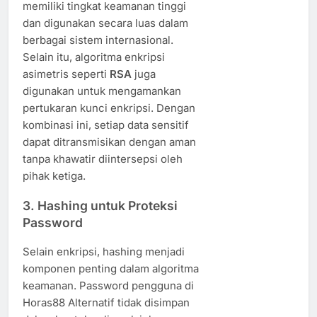
memiliki tingkat keamanan tinggi
dan digunakan secara luas dalam
berbagai sistem internasional.
Selain itu, algoritma enkripsi
asimetris seperti
RSA
juga
digunakan untuk mengamankan
pertukaran kunci enkripsi. Dengan
kombinasi ini, setiap data sensitif
dapat ditransmisikan dengan aman
tanpa khawatir diintersepsi oleh
pihak ketiga.
3. Hashing untuk Proteksi
Password
Selain enkripsi, hashing menjadi
komponen penting dalam algoritma
keamanan. Password pengguna di
Horas88 Alternatif tidak disimpan