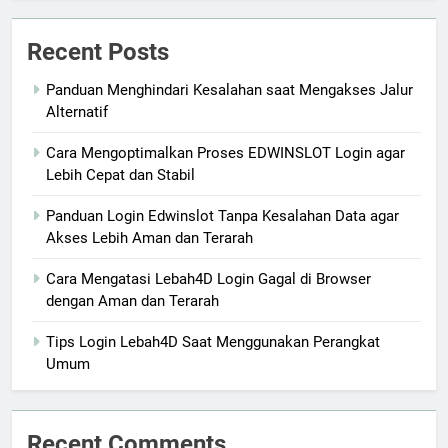
Recent Posts
Panduan Menghindari Kesalahan saat Mengakses Jalur
Alternatif
Cara Mengoptimalkan Proses EDWINSLOT Login agar
Lebih Cepat dan Stabil
Panduan Login Edwinslot Tanpa Kesalahan Data agar
Akses Lebih Aman dan Terarah
Cara Mengatasi Lebah4D Login Gagal di Browser
dengan Aman dan Terarah
Tips Login Lebah4D Saat Menggunakan Perangkat
Umum
Recent Comments