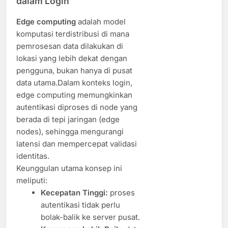
dalam Login
Edge computing
adalah model
komputasi terdistribusi di mana
pemrosesan data dilakukan di
lokasi yang lebih dekat dengan
pengguna, bukan hanya di pusat
data utama.Dalam konteks login,
edge computing memungkinkan
autentikasi diproses di node yang
berada di tepi jaringan (edge
nodes), sehingga mengurangi
latensi dan mempercepat validasi
identitas.
Keunggulan utama konsep ini
meliputi:
Kecepatan Tinggi:
proses
autentikasi tidak perlu
bolak-balik ke server pusat.