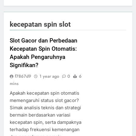
kecepatan spin slot
Slot Gacor dan Perbedaan
Kecepatan Spin Otomatis:
Apakah Pengaruhnya
Signifikan?
f7867d9
1 year ago
0
6
mins
Apakah kecepatan spin otomatis
memengaruhi status slot gacor?
Simak analisis teknis dan strategi
bermain berdasarkan variasi
kecepatan spin, serta dampaknya
terhadap frekuensi kemenangan