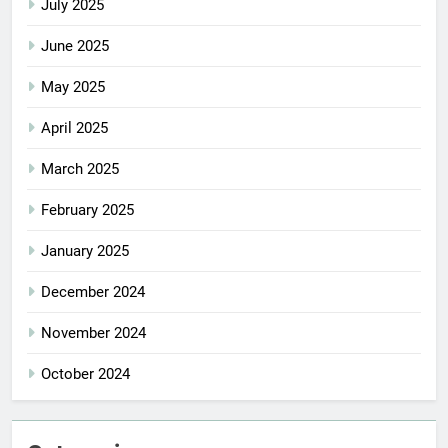
July 2025
June 2025
May 2025
April 2025
March 2025
February 2025
January 2025
December 2024
November 2024
October 2024