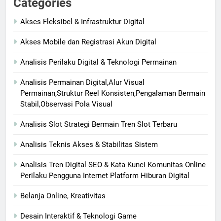
Categories
Akses Fleksibel & Infrastruktur Digital
Akses Mobile dan Registrasi Akun Digital
Analisis Perilaku Digital & Teknologi Permainan
Analisis Permainan Digital,Alur Visual
Permainan,Struktur Reel Konsisten,Pengalaman Bermain
Stabil,Observasi Pola Visual
Analisis Slot Strategi Bermain Tren Slot Terbaru
Analisis Teknis Akses & Stabilitas Sistem
Analisis Tren Digital SEO & Kata Kunci Komunitas Online
Perilaku Pengguna Internet Platform Hiburan Digital
Belanja Online, Kreativitas
Desain Interaktif & Teknologi Game