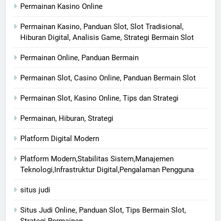
Permainan Kasino Online
Permainan Kasino, Panduan Slot, Slot Tradisional,
Hiburan Digital, Analisis Game, Strategi Bermain Slot
Permainan Online, Panduan Bermain
Permainan Slot, Casino Online, Panduan Bermain Slot
Permainan Slot, Kasino Online, Tips dan Strategi
Permainan, Hiburan, Strategi
Platform Digital Modern
Platform Modern,Stabilitas Sistem,Manajemen
Teknologi,Infrastruktur Digital,Pengalaman Pengguna
situs judi
Situs Judi Online, Panduan Slot, Tips Bermain Slot,
Strategi Permainan