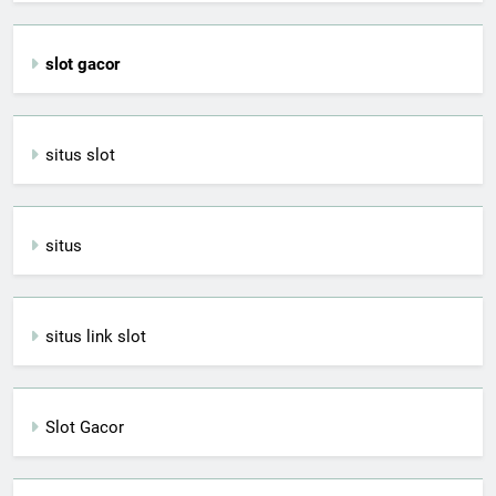
slot gacor
situs slot
situs
situs link slot
Slo
t
Gacor