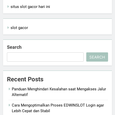
situs slot gacor hari ini
slot gacor
Search
SEARCH
Recent Posts
Panduan Menghindari Kesalahan saat Mengakses Jalur
Alternatif
Cara Mengoptimalkan Proses EDWINSLOT Login agar
Lebih Cepat dan Stabil