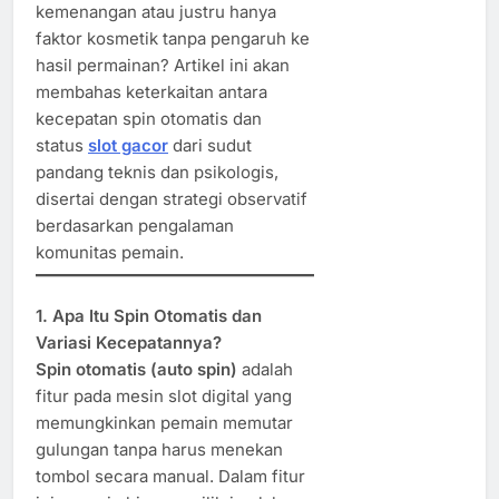
kemenangan atau justru hanya
faktor kosmetik tanpa pengaruh ke
hasil permainan? Artikel ini akan
membahas keterkaitan antara
kecepatan spin otomatis dan
status
slot gacor
dari sudut
pandang teknis dan psikologis,
disertai dengan strategi observatif
berdasarkan pengalaman
komunitas pemain.
1. Apa Itu Spin Otomatis dan
Variasi Kecepatannya?
Spin otomatis (auto spin)
adalah
fitur pada mesin slot digital yang
memungkinkan pemain memutar
gulungan tanpa harus menekan
tombol secara manual. Dalam fitur