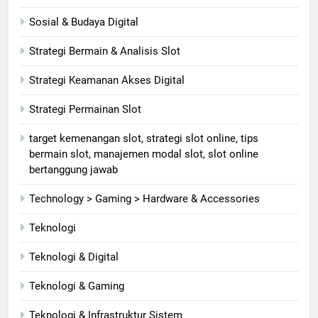
Sosial & Budaya Digital
Strategi Bermain & Analisis Slot
Strategi Keamanan Akses Digital
Strategi Permainan Slot
target kemenangan slot, strategi slot online, tips
bermain slot, manajemen modal slot, slot online
bertanggung jawab
Technology > Gaming > Hardware & Accessories
Teknologi
Teknologi & Digital
Teknologi & Gaming
Teknologi & Infrastruktur Sistem