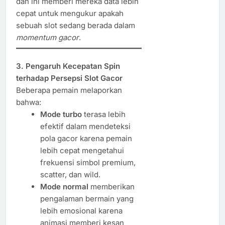
dan ini memberi mereka data lebih
cepat untuk mengukur apakah
sebuah slot sedang berada dalam
momentum gacor
.
3. Pengaruh Kecepatan Spin
terhadap Persepsi Slot Gacor
Beberapa pemain melaporkan
bahwa:
Mode turbo
terasa lebih
efektif dalam mendeteksi
pola gacor karena pemain
lebih cepat mengetahui
frekuensi simbol premium,
scatter, dan wild.
Mode normal
memberikan
pengalaman bermain yang
lebih emosional karena
animasi memberi kesan