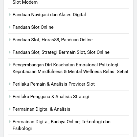
Slot Modern
Panduan Navigasi dan Akses Digital
Panduan Slot Online
Panduan Slot, Horas88, Panduan Online
Panduan Slot, Strategi Bermain Slot, Slot Online
Pengembangan Diri Kesehatan Emosional Psikologi
Kepribadian Mindfulness & Mental Wellness Relasi Sehat
Perilaku Pemain & Analisis Provider Slot
Perilaku Pengguna & Analisis Strategi
Permainan Digital & Analisis
Permainan Digital, Budaya Online, Teknologi dan
Psikologi