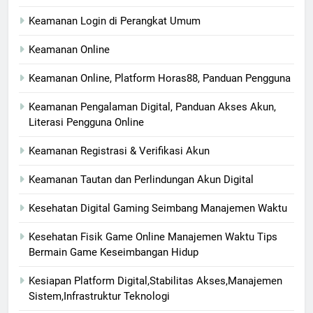
Keamanan Login di Perangkat Umum
Keamanan Online
Keamanan Online, Platform Horas88, Panduan Pengguna
Keamanan Pengalaman Digital, Panduan Akses Akun,
Literasi Pengguna Online
Keamanan Registrasi & Verifikasi Akun
Keamanan Tautan dan Perlindungan Akun Digital
Kesehatan Digital Gaming Seimbang Manajemen Waktu
Kesehatan Fisik Game Online Manajemen Waktu Tips
Bermain Game Keseimbangan Hidup
Kesiapan Platform Digital,Stabilitas Akses,Manajemen
Sistem,Infrastruktur Teknologi