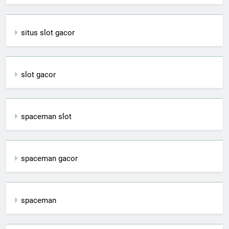
situs slot gacor
slot gacor
spaceman slot
spaceman gacor
spaceman