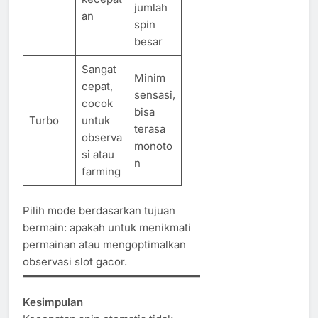
jumlah
an
spin
besar
Sangat
Minim
cepat,
sensasi,
cocok
bisa
Turbo
untuk
terasa
observa
monoto
si atau
n
farming
Pilih mode berdasarkan tujuan
bermain: apakah untuk menikmati
permainan atau mengoptimalkan
observasi slot gacor.
Kesimpulan