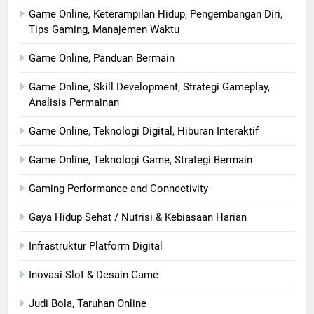
Game Online, Keterampilan Hidup, Pengembangan Diri,
Tips Gaming, Manajemen Waktu
Game Online, Panduan Bermain
Game Online, Skill Development, Strategi Gameplay,
Analisis Permainan
Game Online, Teknologi Digital, Hiburan Interaktif
Game Online, Teknologi Game, Strategi Bermain
Gaming Performance and Connectivity
Gaya Hidup Sehat / Nutrisi & Kebiasaan Harian
Infrastruktur Platform Digital
Inovasi Slot & Desain Game
Judi Bola, Taruhan Online