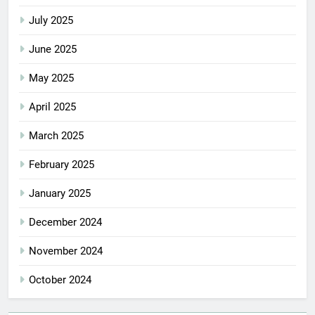
July 2025
June 2025
May 2025
April 2025
March 2025
February 2025
January 2025
December 2024
November 2024
October 2024