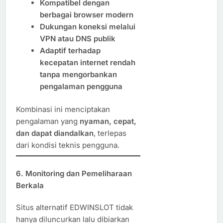
Kompatibel dengan
berbagai browser modern
Dukungan koneksi melalui
VPN atau DNS publik
Adaptif terhadap
kecepatan internet rendah
tanpa mengorbankan
pengalaman pengguna
Kombinasi ini menciptakan
pengalaman yang
nyaman, cepat,
dan dapat diandalkan
, terlepas
dari kondisi teknis pengguna.
6. Monitoring dan Pemeliharaan
Berkala
Situs alternatif EDWINSLOT tidak
hanya diluncurkan lalu dibiarkan