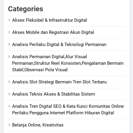
Categories
Akses Fleksibel & Infrastruktur Digital
Akses Mobile dan Registrasi Akun Digital
Analisis Perilaku Digital & Teknologi Permainan
Analisis Permainan Digital,Alur Visual
Permainan,Struktur Reel Konsisten,Pengalaman Bermain
Stabil,Observasi Pola Visual
Analisis Slot Strategi Bermain Tren Slot Terbaru
Analisis Teknis Akses & Stabilitas Sistem
Analisis Tren Digital SEO & Kata Kunci Komunitas Online
Perilaku Pengguna Internet Platform Hiburan Digital
Belanja Online, Kreativitas