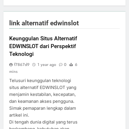
link alternatif edwinslot
Keunggulan Situs Alternatif
EDWINSLOT dari Perspektif
Teknologi
f7867d9
1 year ago
0
6
mins
Telusuri keunggulan teknologi
situs alternatif EDWINSLOT yang
menjamin kestabilan, kecepatan,
dan keamanan akses pengguna.
Simak pemaparan lengkap dalam
artikel ini.
Di tengah dunia digital yang terus
berkembang, kebutuhan akan