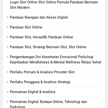
Login Slot Online Slot Online Pemula Panduan Bermain
Slot Modern
Panduan Navigasi dan Akses Digital
Panduan Slot Online
Panduan Slot, Horas88, Panduan Online
Panduan Slot, Strategi Bermain Slot, Slot Online
Pengembangan Diri Kesehatan Emosional Psikologi
Kepribadian Mindfulness & Mental Wellness Relasi Sehat
Perilaku Pemain & Analisis Provider Slot
Perilaku Pengguna & Analisis Strategi
Permainan Digital & Analisis
Permainan Digital, Budaya Online, Teknologi dan
Psikologi