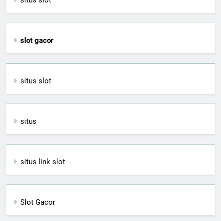
situs slot
slot gacor
situs slot
situs
situs link slot
Slo
t
Gacor