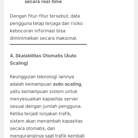
secara real-time
Dengan fitur-fitur tersebut, data
pengguna tetap terjaga dan risiko
kebocoran informasi bisa
diminimalkan secara maksimal.
4. Skalabilitas Otomatis (Auto
Scaling)
Keunggulan teknologi lainnya
adalah kemampuan
auto-scaling
,
yaitu kemampuan sistem untuk
menyesuaikan kapasitas server
sesuai dengan jumlah pengguna.
Ketika terjadi lonjakan trafik,
sistem akan menambah kapasitas
secara otomatis, dan
menguranginya saat trafik kembali