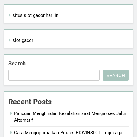
situs slot gacor hari ini
slot gacor
Search
SEARCH
Recent Posts
Panduan Menghindari Kesalahan saat Mengakses Jalur
Alternatif
Cara Mengoptimalkan Proses EDWINSLOT Login agar