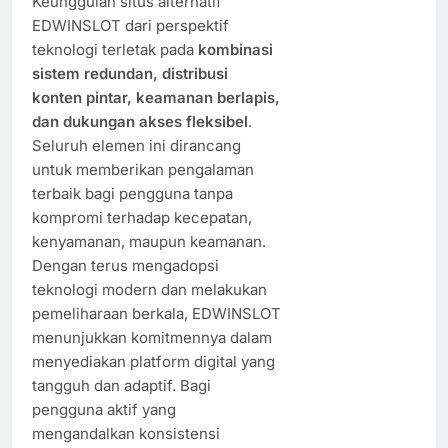
Keunggulan situs alternatif
EDWINSLOT dari perspektif
teknologi terletak pada
kombinasi
sistem redundan, distribusi
konten pintar, keamanan berlapis,
dan dukungan akses fleksibel
.
Seluruh elemen ini dirancang
untuk memberikan pengalaman
terbaik bagi pengguna tanpa
kompromi terhadap kecepatan,
kenyamanan, maupun keamanan.
Dengan terus mengadopsi
teknologi modern dan melakukan
pemeliharaan berkala, EDWINSLOT
menunjukkan komitmennya dalam
menyediakan platform digital yang
tangguh dan adaptif. Bagi
pengguna aktif yang
mengandalkan konsistensi