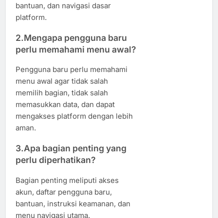
bantuan, dan navigasi dasar
platform.
2.Mengapa pengguna baru
perlu memahami menu awal?
Pengguna baru perlu memahami
menu awal agar tidak salah
memilih bagian, tidak salah
memasukkan data, dan dapat
mengakses platform dengan lebih
aman.
3.Apa bagian penting yang
perlu diperhatikan?
Bagian penting meliputi akses
akun, daftar pengguna baru,
bantuan, instruksi keamanan, dan
menu navigasi utama.