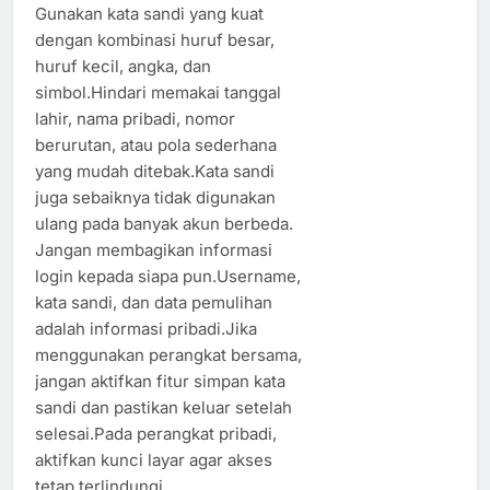
Gunakan kata sandi yang kuat
dengan kombinasi huruf besar,
huruf kecil, angka, dan
simbol.Hindari memakai tanggal
lahir, nama pribadi, nomor
berurutan, atau pola sederhana
yang mudah ditebak.Kata sandi
juga sebaiknya tidak digunakan
ulang pada banyak akun berbeda.
Jangan membagikan informasi
login kepada siapa pun.Username,
kata sandi, dan data pemulihan
adalah informasi pribadi.Jika
menggunakan perangkat bersama,
jangan aktifkan fitur simpan kata
sandi dan pastikan keluar setelah
selesai.Pada perangkat pribadi,
aktifkan kunci layar agar akses
tetap terlindungi.