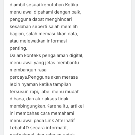
diambil sesuai kebutuhan.Ketika
menu awal dipahami dengan baik,
pengguna dapat menghindari
kesalahan seperti salah memilih
bagian, salah memasukkan data,
atau melewatkan informasi
penting.
Dalam konteks pengalaman digital,
menu awal yang jelas membantu
membangun rasa
percaya.Pengguna akan merasa
lebih nyaman ketika tampilan
tersusun rapi, label menu mudah
dibaca, dan alur akses tidak
membingungkan.Karena itu, artikel
ini membahas cara memahami
menu awal pada Link Alternatif
Lebah4D secara informatif,
profesional, dan relevan untuk