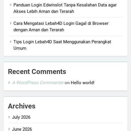
Panduan Login Edwinslot Tanpa Kesalahan Data agar
Akses Lebih Aman dan Terarah
Cara Mengatasi Lebah4D Login Gagal di Browser
dengan Aman dan Terarah
Tips Login Lebah4D Saat Menggunakan Perangkat
Umum
Recent Comments
A WordPress Commenter
on
Hello world!
Archives
July 2026
June 2026