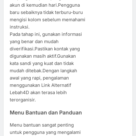
akun di kemudian hari.Pengguna
baru sebaiknya tidak terburu-buru
mengisi kolom sebelum memahami
instruksi.
Pada tahap ini, gunakan informasi
yang benar dan mudah
diverifikasi.Pastikan kontak yang
digunakan masih aktif.Gunakan
kata sandi yang kuat dan tidak
mudah ditebak.Dengan langkah
awal yang rapi, pengalaman
menggunakan Link Alternatif
Lebah4D akan terasa lebih
terorganisir.
Menu Bantuan dan Panduan
Menu bantuan sangat penting
untuk pengguna yang mengalami