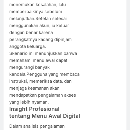
menemukan kesalahan, lalu
memperbaikinya sebelum
melanjutkan.Setelah selesai
menggunakan akun, ia keluar
dengan benar karena
perangkatnya kadang dipinjam
anggota keluarga.
Skenario ini menunjukkan bahwa
memahami menu awal dapat
mengurangi banyak
kendala.Pengguna yang membaca
instruksi, memeriksa data, dan
menjaga keamanan akan
mendapatkan pengalaman akses
yang lebih nyaman.
Insight Profesional
tentang Menu Awal Digital
Dalam analisis pengalaman