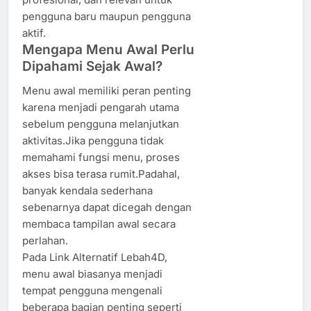
pengguna baru maupun pengguna
aktif.
Mengapa Menu Awal Perlu
Dipahami Sejak Awal?
Menu awal memiliki peran penting
karena menjadi pengarah utama
sebelum pengguna melanjutkan
aktivitas.Jika pengguna tidak
memahami fungsi menu, proses
akses bisa terasa rumit.Padahal,
banyak kendala sederhana
sebenarnya dapat dicegah dengan
membaca tampilan awal secara
perlahan.
Pada Link Alternatif Lebah4D,
menu awal biasanya menjadi
tempat pengguna mengenali
beberapa bagian penting seperti