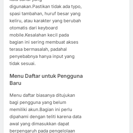
digunakan.Pastikan tidak ada typo,
spasi tambahan, huruf besar yang
keliru, atau karakter yang berubah
otomatis dari keyboard
mobile.Kesalahan kecil pada
bagian ini sering membuat akses
terasa bermasalah, padahal
penyebabnya hanya input yang
tidak sesuai.
Menu Daftar untuk Pengguna
Baru
Menu daftar biasanya ditujukan
bagi pengguna yang belum
memiliki akun.Bagian ini perlu
dipahami dengan teliti karena data
awal yang dimasukkan dapat
berpengaruh pada pengelolaan