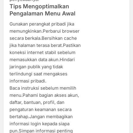
Tips Mengoptimalkan
Pengalaman Menu Awal
Gunakan perangkat pribadi jika
memungkinkan.Perbarui browser
secara berkala.Bersihkan cache
jika halaman terasa berat.Pastikan
koneksi internet stabil sebelum
memasukkan data akun.Hindari
jaringan publik yang tidak
terlindungi saat mengakses
informasi pribadi.
Baca instruksi sebelum memilih
menu.Pahami bagian akses akun,
daftar, bantuan, profil, dan
pengaturan keamanan secara
bertahap.Jangan membagikan
informasi login kepada siapa
pun.Simpan informasi penting