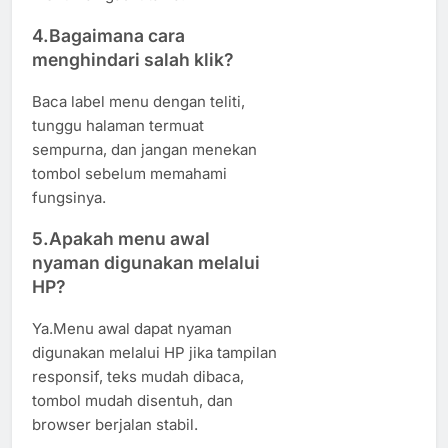
4.Bagaimana cara
menghindari salah klik?
Baca label menu dengan teliti,
tunggu halaman termuat
sempurna, dan jangan menekan
tombol sebelum memahami
fungsinya.
5.Apakah menu awal
nyaman digunakan melalui
HP?
Ya.Menu awal dapat nyaman
digunakan melalui HP jika tampilan
responsif, teks mudah dibaca,
tombol mudah disentuh, dan
browser berjalan stabil.