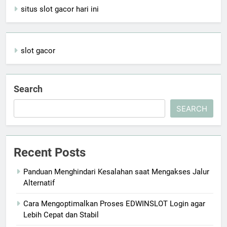
situs slot gacor hari ini
slot gacor
Search
SEARCH
Recent Posts
Panduan Menghindari Kesalahan saat Mengakses Jalur
Alternatif
Cara Mengoptimalkan Proses EDWINSLOT Login agar
Lebih Cepat dan Stabil