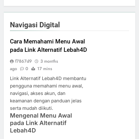
Navigasi Digital
Cara Memahami Menu Awal
pada Link Alternatif Lebah4D
f7867d9
3 months
ago
0
17 mins
Link Alternatif Lebah4D membantu
pengguna memahami menu awal,
navigasi, akses akun, dan
keamanan dengan panduan jelas
serta mudah diikuti.
Mengenal Menu Awal
pada Link Alternatif
Lebah4D