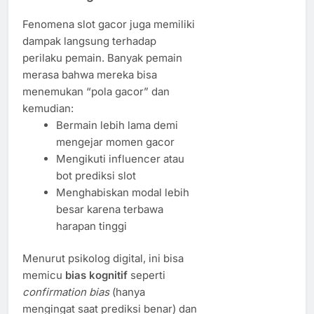
Fenomena slot gacor juga memiliki
dampak langsung terhadap
perilaku pemain. Banyak pemain
merasa bahwa mereka bisa
menemukan “pola gacor” dan
kemudian:
Bermain lebih lama demi
mengejar momen gacor
Mengikuti influencer atau
bot prediksi slot
Menghabiskan modal lebih
besar karena terbawa
harapan tinggi
Menurut psikolog digital, ini bisa
memicu
bias kognitif
seperti
confirmation bias
(hanya
mengingat saat prediksi benar) dan