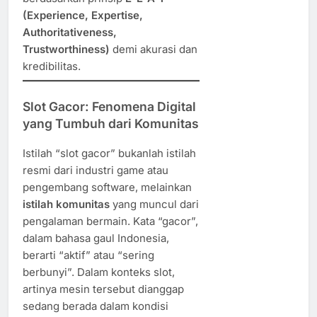
(Experience, Expertise,
Authoritativeness,
Trustworthiness)
demi akurasi dan
kredibilitas.
Slot Gacor: Fenomena Digital
yang Tumbuh dari Komunitas
Istilah “slot gacor” bukanlah istilah
resmi dari industri game atau
pengembang software, melainkan
istilah komunitas
yang muncul dari
pengalaman bermain. Kata “gacor”,
dalam bahasa gaul Indonesia,
berarti “aktif” atau “sering
berbunyi”. Dalam konteks slot,
artinya mesin tersebut dianggap
sedang berada dalam kondisi