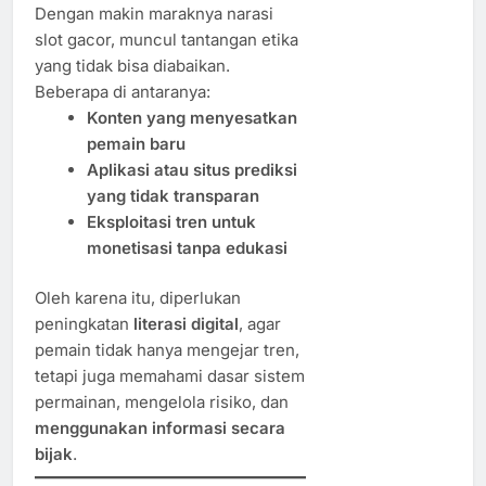
Dengan makin maraknya narasi
slot gacor, muncul tantangan etika
yang tidak bisa diabaikan.
Beberapa di antaranya:
Konten yang menyesatkan
pemain baru
Aplikasi atau situs prediksi
yang tidak transparan
Eksploitasi tren untuk
monetisasi tanpa edukasi
Oleh karena itu, diperlukan
peningkatan
literasi digital
, agar
pemain tidak hanya mengejar tren,
tetapi juga memahami dasar sistem
permainan, mengelola risiko, dan
menggunakan informasi secara
bijak
.