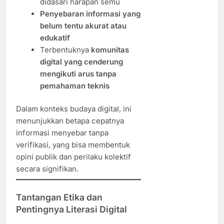
didasari harapan semu
Penyebaran informasi yang
belum tentu akurat atau
edukatif
Terbentuknya
komunitas
digital yang cenderung
mengikuti arus tanpa
pemahaman teknis
Dalam konteks budaya digital, ini
menunjukkan betapa cepatnya
informasi menyebar tanpa
verifikasi, yang bisa membentuk
opini publik dan perilaku kolektif
secara signifikan.
Tantangan Etika dan
Pentingnya Literasi Digital