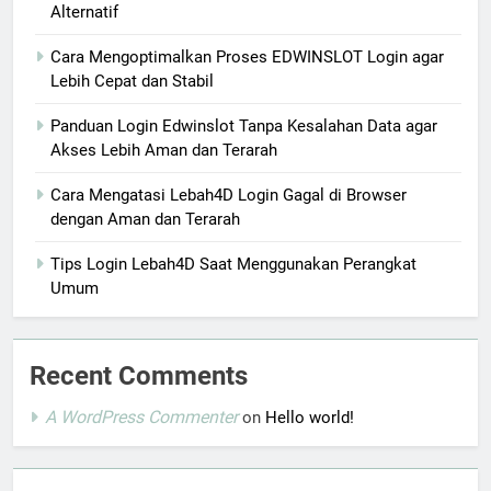
Alternatif
Cara Mengoptimalkan Proses EDWINSLOT Login agar
Lebih Cepat dan Stabil
Panduan Login Edwinslot Tanpa Kesalahan Data agar
Akses Lebih Aman dan Terarah
Cara Mengatasi Lebah4D Login Gagal di Browser
dengan Aman dan Terarah
Tips Login Lebah4D Saat Menggunakan Perangkat
Umum
Recent Comments
A WordPress Commenter
on
Hello world!