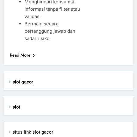
Menghindari konsumsi
informasi tanpa filter atau
validasi
Bermain secara
bertanggung jawab dan
sadar risiko
Read More
slot gacor
slot
situs link slot gacor