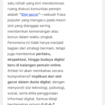
satu istilah yang kini mendominasi
ruang diskusi komunitas pemain
adalah
“
Slot gacor
”
—sebuah frasa
populer yang mengacu pada mesin
slot yang dianggap sering
memberikan kemenangan atau
bonus dalam waktu singkat.
Fenomena ini tidak hanya menjadi
bagian dari strategi bermain, tetapi
juga membentuk
perilaku,
ekspektasi, hingga budaya digital
baru di kalangan pemain online
.
Artikel ini akan membahas secara
komprehensif
implikasi dari slot
gacor dalam dunia digital
, dengan
menyoroti sisi teknologi, psikologi,
sosial, serta etika penggunaan
informasi digital. Semua dikaji
berdasarkan prinsip
E-E-A-T