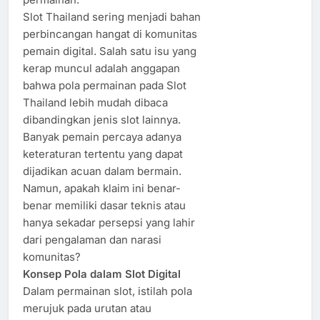
Slot Thailand sering menjadi bahan
perbincangan hangat di komunitas
pemain digital. Salah satu isu yang
kerap muncul adalah anggapan
bahwa pola permainan pada Slot
Thailand lebih mudah dibaca
dibandingkan jenis slot lainnya.
Banyak pemain percaya adanya
keteraturan tertentu yang dapat
dijadikan acuan dalam bermain.
Namun, apakah klaim ini benar-
benar memiliki dasar teknis atau
hanya sekadar persepsi yang lahir
dari pengalaman dan narasi
komunitas?
Konsep Pola dalam Slot Digital
Dalam permainan slot, istilah pola
merujuk pada urutan atau