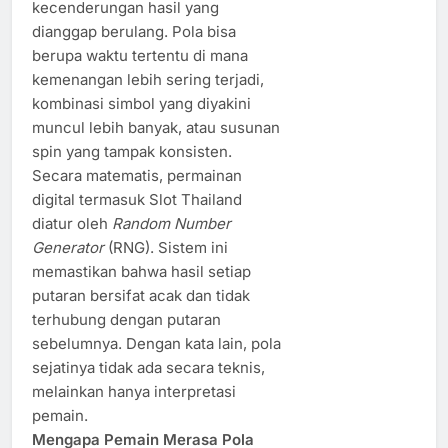
kecenderungan hasil yang
dianggap berulang. Pola bisa
berupa waktu tertentu di mana
kemenangan lebih sering terjadi,
kombinasi simbol yang diyakini
muncul lebih banyak, atau susunan
spin yang tampak konsisten.
Secara matematis, permainan
digital termasuk Slot Thailand
diatur oleh
Random Number
Generator
(RNG). Sistem ini
memastikan bahwa hasil setiap
putaran bersifat acak dan tidak
terhubung dengan putaran
sebelumnya. Dengan kata lain, pola
sejatinya tidak ada secara teknis,
melainkan hanya interpretasi
pemain.
Mengapa Pemain Merasa Pola