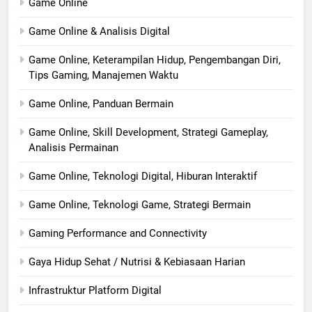
Game Online
Game Online & Analisis Digital
Game Online, Keterampilan Hidup, Pengembangan Diri,
Tips Gaming, Manajemen Waktu
Game Online, Panduan Bermain
Game Online, Skill Development, Strategi Gameplay,
Analisis Permainan
Game Online, Teknologi Digital, Hiburan Interaktif
Game Online, Teknologi Game, Strategi Bermain
Gaming Performance and Connectivity
Gaya Hidup Sehat / Nutrisi & Kebiasaan Harian
Infrastruktur Platform Digital