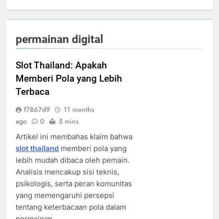
permainan digital
Slot Thailand: Apakah
Memberi Pola yang Lebih
Terbaca
f7867d9
11 months
ago
0
5 mins
Artikel ini membahas klaim bahwa
slot thailand
memberi pola yang
lebih mudah dibaca oleh pemain.
Analisis mencakup sisi teknis,
psikologis, serta peran komunitas
yang memengaruhi persepsi
tentang keterbacaan pola dalam
permainan.