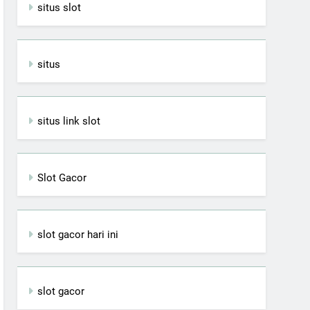
situs slot
situs
situs link slot
Slo
t
Gacor
slot gacor hari ini
slot gacor