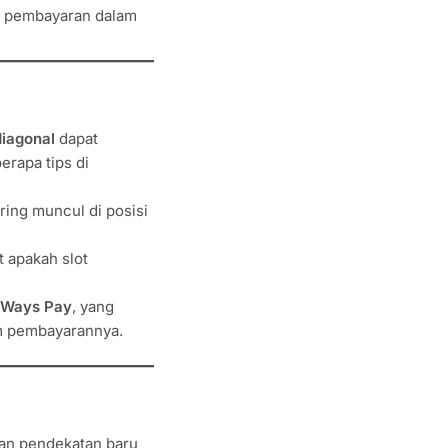
me pembayaran dalam
diagonal
dapat
erapa tips di
ing muncul di posisi
t apakah slot
l Ways Pay
, yang
m pembayarannya.
n pendekatan baru