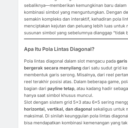
sebaliknya—memberikan kemungkinan baru dalam
kombinasi simbol yang menguntungkan. Dengan des
semakin kompleks dan interaktif, kehadiran pola lin
menciptakan kejutan dan peluang lebih luas untuk 
susunan simbol yang sebelumnya dianggap “tidak be
Apa Itu Pola Lintas Diagonal?
Pola lintas diagonal dalam slot mengacu pada
gari
bergerak secara menyilang
dari satu sudut grid ke
membentuk garis serong. Misalnya, dari reel perta
reel terakhir posisi atas. Dalam beberapa game, pol
bagian dari
payline tetap
, atau kadang hadir sebaga
hanya saat simbol khusus muncul.
Slot dengan sistem grid 5×3 atau 6×5 sering men
horizontal, vertikal, dan diagonal
sekaligus untuk 
maksimal. Di sinilah keunggulan pola lintas diagona
bisa mendapatkan kombinasi kemenangan yang tak 