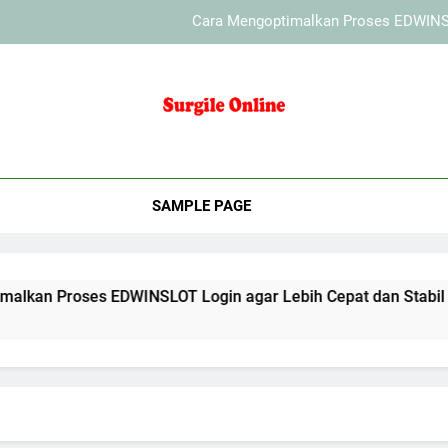
Cara Mengoptimalkan Proses EDWINSLO
Panduan Login Edwinslot Tanpa Kesalahan Da
Cara Mengatasi Lebah4D Login Gaga
gile Online
Panduan Menghindari Kesa
lat Medis Dan Perlengkapan Kesehatan Berkualitas Di Surgile 
Cara Mengoptimalkan Proses EDWINSLO
SAMPLE PAGE
Panduan Login Edwinslot Tanpa Kesalahan Da
Cara Mengatasi Lebah4D Login Gaga
es EDWINSLOT Login agar Lebih Cepat dan Stabil
Pandu
2 Mont