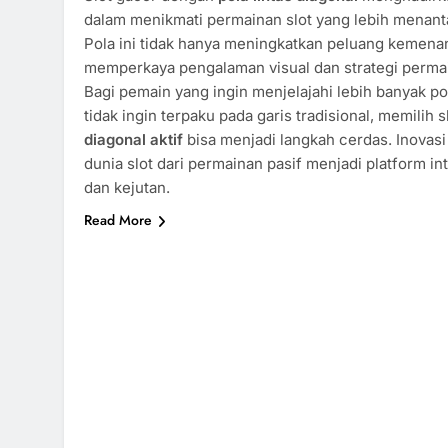
dalam menikmati permainan slot yang lebih menanta
Pola ini tidak hanya meningkatkan peluang kemenan
memperkaya pengalaman visual dan strategi perma
Bagi pemain yang ingin menjelajahi lebih banyak 
tidak ingin terpaku pada garis tradisional, memilih 
diagonal aktif
bisa menjadi langkah cerdas. Inovasi 
dunia slot dari permainan pasif menjadi platform int
dan kejutan.
Read More