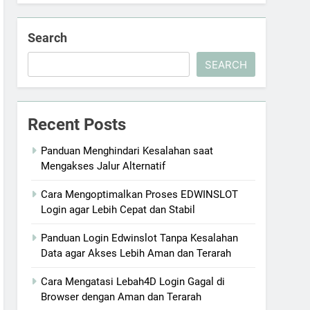
Search
SEARCH
Recent Posts
Panduan Menghindari Kesalahan saat
Mengakses Jalur Alternatif
Cara Mengoptimalkan Proses EDWINSLOT
Login agar Lebih Cepat dan Stabil
Panduan Login Edwinslot Tanpa Kesalahan
Data agar Akses Lebih Aman dan Terarah
Cara Mengatasi Lebah4D Login Gagal di
Browser dengan Aman dan Terarah