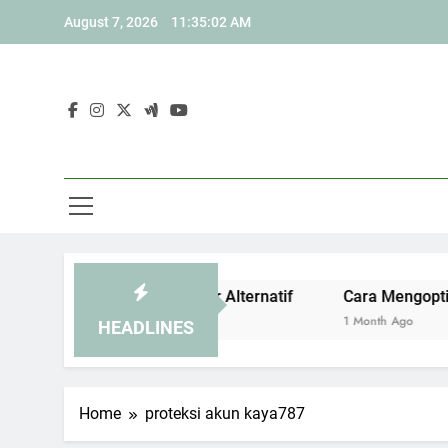
Skip
August 7, 2026
11:35:03 AM
to
content
Sur
Dapatkan A
 Mengakses Jalur Alternatif
Cara Mengoptimalkan Pros
1 Month Ago
HEADLINES
Home
proteksi akun kaya787