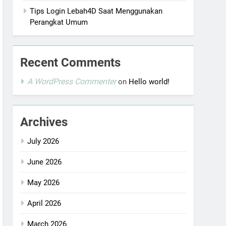
Tips Login Lebah4D Saat Menggunakan
Perangkat Umum
Recent Comments
A WordPress Commenter
on
Hello world!
Archives
July 2026
June 2026
May 2026
April 2026
March 2026