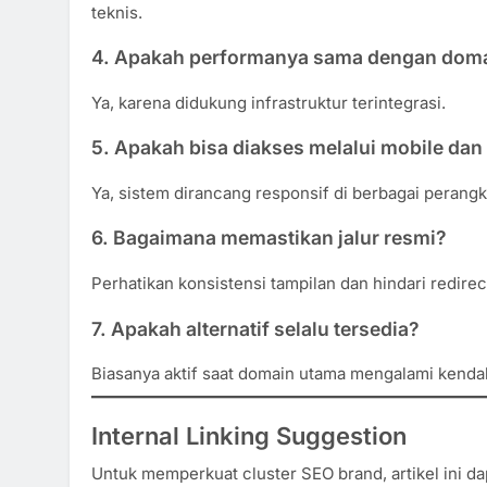
teknis.
4. Apakah performanya sama dengan dom
Ya, karena didukung infrastruktur terintegrasi.
5. Apakah bisa diakses melalui mobile dan
Ya, sistem dirancang responsif di berbagai perangk
6. Bagaimana memastikan jalur resmi?
Perhatikan konsistensi tampilan dan hindari redire
7. Apakah alternatif selalu tersedia?
Biasanya aktif saat domain utama mengalami kendal
Internal Linking Suggestion
Untuk memperkuat cluster SEO brand, artikel ini d