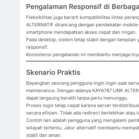
Pengalaman Responsif di Berbaga
Fleksibilitas juga berarti kompatibilitas lintas per
ALTERNATIF dirancang dengan pendekatan mobile-
smartphone mendapatkan akses cepat dan ringan.
Pada desktop, sistem tetap stabil dengan tampilan 
responsif.
Konsistensi pengalaman ini membantu menjaga loya
Skenario Praktis
Bayangkan seorang pengguna ingin login saat ser
maintenance. Dengan adanya KAYA787 LINK ALTERN
dapat langsung beralih tanpa perlu menunggu.
Proses login tetap cepat karena server terdistribus
secara efisien. Tidak ada redirect berlebihan atau
Contoh lain adalah pengguna yang mengalami pemb
wilayah tertentu. Jalur alternatif membantu memast
stabil dan aman.