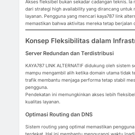
Akses fleksibel bukan sekadar cadangan teknis. Ia
dari strategi high availability yang dirancang untuk
layanan. Pengguna yang mencari kaya787 link altern
memastikan bahwa aktivitas mereka tetap berjalan 
Konsep Fleksibilitas dalam Infrast
Server Redundan dan Terdistribusi
KAYA787 LINK ALTERNATIF didukung oleh sistem s
mampu mengambil alih ketika domain utama tidak te
trafik membantu menjaga performa tetap stabil mes
pengguna.
Pendekatan ini memungkinkan akses lebih fleksib
kualitas layanan.
Optimasi Routing dan DNS
Sistem routing yang optimal memastikan pengguna
terdekat. Hal ini membantu mengurangi waktu load