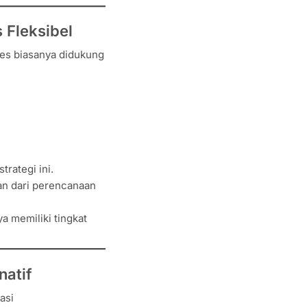
s Fleksibel
kses biasanya didukung
rategi ini.
ian dari perencanaan
a memiliki tingkat
natif
asi