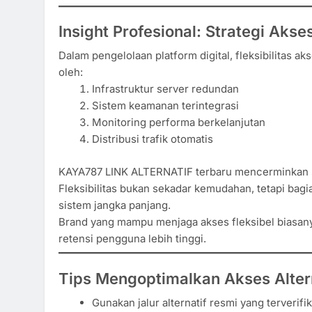
Insight Profesional: Strategi Akse
Dalam pengelolaan platform digital, fleksibilitas a
oleh:
Infrastruktur server redundan
Sistem keamanan terintegrasi
Monitoring performa berkelanjutan
Distribusi trafik otomatis
KAYA787 LINK ALTERNATIF terbaru mencerminkan st
Fleksibilitas bukan sekadar kemudahan, tetapi bag
sistem jangka panjang.
Brand yang mampu menjaga akses fleksibel biasany
retensi pengguna lebih tinggi.
Tips Mengoptimalkan Akses Alter
Gunakan jalur alternatif resmi yang terverifik