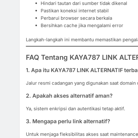
Hindari tautan dari sumber tidak dikenal
Pastikan koneksi internet stabil
Perbarui browser secara berkala
Bersihkan cache jika mengalami error
Langkah-langkah ini membantu memastikan pengala
FAQ Tentang KAYA787 LINK ALTE
1. Apa itu KAYA787 LINK ALTERNATIF terba
Jalur resmi cadangan yang digunakan saat domain u
2. Apakah akses alternatif aman?
Ya, sistem enkripsi dan autentikasi tetap aktif.
3. Mengapa perlu link alternatif?
Untuk menjaga fleksibilitas akses saat maintenanc