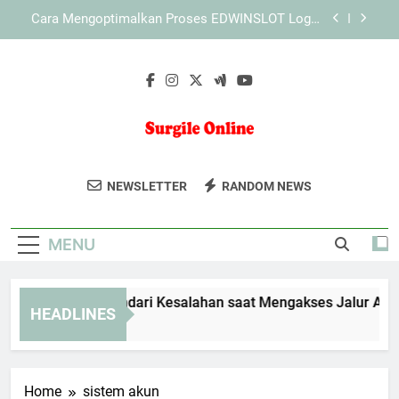
Skip
Panduan Login Edwinslot Tanpa Kesalahan Data
to
agar Akses Lebih Aman dan Terarah
content
Cara Mengatasi Lebah4D Login Gagal di Browser
dengan Aman dan Terarah
Panduan Menghindari Kesalahan saat Mengakses
Jalur Alternatif
Cara Mengoptimalkan Proses EDWINSLOT Login
agar Lebih Cepat dan Stabil
Surgile Online
Dapatkan Alat Medis Dan Perlengkapan
Panduan Login Edwinslot Tanpa Kesalahan Data
NEWSLETTER
RANDOM NEWS
agar Akses Lebih Aman dan Terarah
Kesehatan Berkualitas Di Surgile Online.
Cara Mengatasi Lebah4D Login Gagal di Browser
Solusi Untuk Kebutuhan Medis Anda.
dengan Aman dan Terarah
MENU
nduan Menghindari Kesalahan saat Mengakses Jalur Alternat
HEADLINES
Weeks Ago
Home
sistem akun