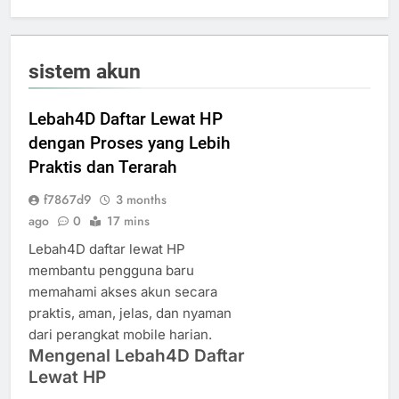
sistem akun
Lebah4D Daftar Lewat HP
dengan Proses yang Lebih
Praktis dan Terarah
f7867d9
3 months
ago
0
17 mins
Lebah4D daftar lewat HP
membantu pengguna baru
memahami akses akun secara
praktis, aman, jelas, dan nyaman
dari perangkat mobile harian.
Mengenal Lebah4D Daftar
Lewat HP