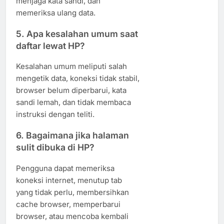
menjaga kata sandi, dan
memeriksa ulang data.
5. Apa kesalahan umum saat
daftar lewat HP?
Kesalahan umum meliputi salah
mengetik data, koneksi tidak stabil,
browser belum diperbarui, kata
sandi lemah, dan tidak membaca
instruksi dengan teliti.
6. Bagaimana jika halaman
sulit dibuka di HP?
Pengguna dapat memeriksa
koneksi internet, menutup tab
yang tidak perlu, membersihkan
cache browser, memperbarui
browser, atau mencoba kembali