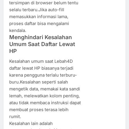
tersimpan di browser belum tentu
selalu terbaru.Jika auto-fill
memasukkan informasi lama,
proses daftar bisa mengalami
kendala.
Menghindari Kesalahan
Umum Saat Daftar Lewat
HP
Kesalahan umum saat Lebah4D
daftar lewat HP biasanya terjadi
karena pengguna terlalu terburu-
buru.Kesalahan seperti salah
mengetik data, memakai kata sandi
lemah, melewatkan kolom penting,
atau tidak membaca instruksi dapat
membuat proses terasa lebih
rumit.
Kesalahan lain adalah