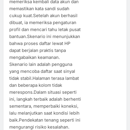
memeriksa kembali data akun dan
memastikan kata sandi sudah
cukup kuat.Setelah akun berhasil
dibuat, ia memeriksa pengaturan
profil dan mencari tahu letak pusat
bantuan.Skenario ini menunjukkan
bahwa proses daftar lewat HP
dapat berjalan praktis tanpa
mengabaikan keamanan.
Skenario lain adalah pengguna
yang mencoba daftar saat sinyal
tidak stabil.Halaman terasa lambat
dan beberapa kolom tidak
merespons.Dalam situasi seperti
ini, langkah terbaik adalah berhenti
sementara, memperbaiki koneksi,
lalu melanjutkan saat kondisi lebih
baik.Pendekatan tenang seperti ini
mengurangi risiko kesalahan.