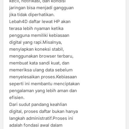
kecil, notifikasi, dan kondisi
jaringan bisa menjadi gangguan
jika tidak diperhatikan.
Lebah4D daftar lewat HP akan
terasa lebih nyaman ketika
pengguna memiliki kebiasaan
digital yang rapi.Misalnya,
menyiapkan koneksi stabil,
menggunakan browser terbaru,
membuat kata sandi kuat, dan
memeriksa ulang data sebelum
menyelesaikan proses.Kebiasaan
seperti ini membantu menciptakan
pengalaman yang lebih aman dan
efisien.
Dari sudut pandang keahlian
digital, proses daftar bukan hanya
langkah administratif.Proses ini
adalah fondasi awal dalam