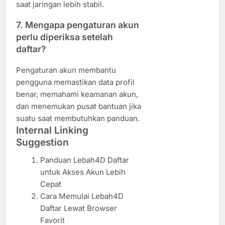
saat jaringan lebih stabil.
7. Mengapa pengaturan akun
perlu diperiksa setelah
daftar?
Pengaturan akun membantu
pengguna memastikan data profil
benar, memahami keamanan akun,
dan menemukan pusat bantuan jika
suatu saat membutuhkan panduan.
Internal Linking
Suggestion
Panduan Lebah4D Daftar
untuk Akses Akun Lebih
Cepat
Cara Memulai Lebah4D
Daftar Lewat Browser
Favorit