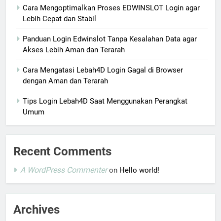
Cara Mengoptimalkan Proses EDWINSLOT Login agar
Lebih Cepat dan Stabil
Panduan Login Edwinslot Tanpa Kesalahan Data agar
Akses Lebih Aman dan Terarah
Cara Mengatasi Lebah4D Login Gagal di Browser
dengan Aman dan Terarah
Tips Login Lebah4D Saat Menggunakan Perangkat
Umum
Recent Comments
A WordPress Commenter
on
Hello world!
Archives