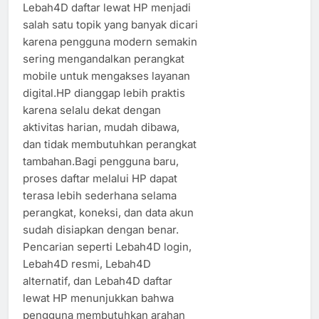
Lebah4D daftar lewat HP menjadi
salah satu topik yang banyak dicari
karena pengguna modern semakin
sering mengandalkan perangkat
mobile untuk mengakses layanan
digital.HP dianggap lebih praktis
karena selalu dekat dengan
aktivitas harian, mudah dibawa,
dan tidak membutuhkan perangkat
tambahan.Bagi pengguna baru,
proses daftar melalui HP dapat
terasa lebih sederhana selama
perangkat, koneksi, dan data akun
sudah disiapkan dengan benar.
Pencarian seperti Lebah4D login,
Lebah4D resmi, Lebah4D
alternatif, dan Lebah4D daftar
lewat HP menunjukkan bahwa
pengguna membutuhkan arahan