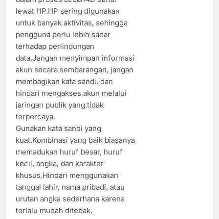
lewat HP.HP sering digunakan
untuk banyak aktivitas, sehingga
pengguna perlu lebih sadar
terhadap perlindungan
data.Jangan menyimpan informasi
akun secara sembarangan, jangan
membagikan kata sandi, dan
hindari mengakses akun melalui
jaringan publik yang tidak
terpercaya.
Gunakan kata sandi yang
kuat.Kombinasi yang baik biasanya
memadukan huruf besar, huruf
kecil, angka, dan karakter
khusus.Hindari menggunakan
tanggal lahir, nama pribadi, atau
urutan angka sederhana karena
terlalu mudah ditebak.