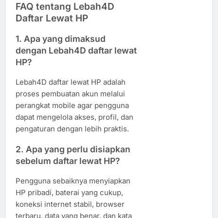
FAQ tentang Lebah4D
Daftar Lewat HP
1. Apa yang dimaksud
dengan Lebah4D daftar lewat
HP?
Lebah4D daftar lewat HP adalah
proses pembuatan akun melalui
perangkat mobile agar pengguna
dapat mengelola akses, profil, dan
pengaturan dengan lebih praktis.
2. Apa yang perlu disiapkan
sebelum daftar lewat HP?
Pengguna sebaiknya menyiapkan
HP pribadi, baterai yang cukup,
koneksi internet stabil, browser
terbaru, data yang benar, dan kata