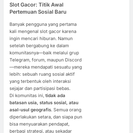
Slot Gacor: Titik Awal
Pertemuan Sosial Baru
Banyak pengguna yang pertama
kali mengenal slot gacor karena
ingin mencari hiburan. Namun
setelah bergabung ke dalam
komunitasnya—baik melalui grup
Telegram, forum, maupun Discord
—mereka mendapati sesuatu yang
lebih: sebuah ruang sosial aktif
yang terbentuk oleh interaksi
sejajar dan partisipasi bebas.
Di komunitas ini,
tidak ada
batasan usia, status sosial, atau
asal-usul geografis
. Semua orang
diperlakukan setara, dan siapa pun
bisa menyuarakan pendapat,
berbagi strategi, atau sekadar