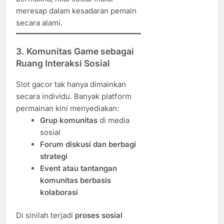
meresap dalam kesadaran pemain
secara alami.
3.
Komunitas Game sebagai
Ruang Interaksi Sosial
Slot gacor tak hanya dimainkan
secara individu. Banyak platform
permainan kini menyediakan:
Grup komunitas
di media
sosial
Forum diskusi dan berbagi
strategi
Event atau tantangan
komunitas berbasis
kolaborasi
Di sinilah terjadi
proses sosial