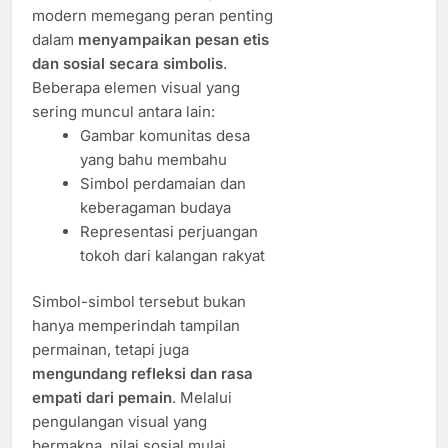
modern memegang peran penting
dalam
menyampaikan pesan etis
dan sosial secara simbolis
.
Beberapa elemen visual yang
sering muncul antara lain:
Gambar komunitas desa
yang bahu membahu
Simbol perdamaian dan
keberagaman budaya
Representasi perjuangan
tokoh dari kalangan rakyat
Simbol-simbol tersebut bukan
hanya memperindah tampilan
permainan, tetapi juga
mengundang refleksi dan rasa
empati dari pemain
. Melalui
pengulangan visual yang
bermakna, nilai sosial mulai