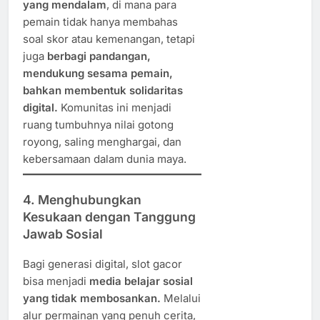
yang mendalam
, di mana para
pemain tidak hanya membahas
soal skor atau kemenangan, tetapi
juga
berbagi pandangan,
mendukung sesama pemain,
bahkan membentuk solidaritas
digital.
Komunitas ini menjadi
ruang tumbuhnya nilai gotong
royong, saling menghargai, dan
kebersamaan dalam dunia maya.
4.
Menghubungkan
Kesukaan dengan Tanggung
Jawab Sosial
Bagi generasi digital, slot gacor
bisa menjadi
media belajar sosial
yang tidak membosankan.
Melalui
alur permainan yang penuh cerita,