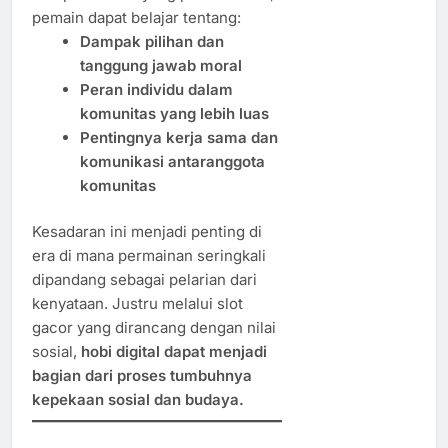
pemain dapat belajar tentang:
Dampak pilihan dan
tanggung jawab moral
Peran individu dalam
komunitas yang lebih luas
Pentingnya kerja sama dan
komunikasi antaranggota
komunitas
Kesadaran ini menjadi penting di
era di mana permainan seringkali
dipandang sebagai pelarian dari
kenyataan. Justru melalui slot
gacor yang dirancang dengan nilai
sosial,
hobi digital dapat menjadi
bagian dari proses tumbuhnya
kepekaan sosial dan budaya.