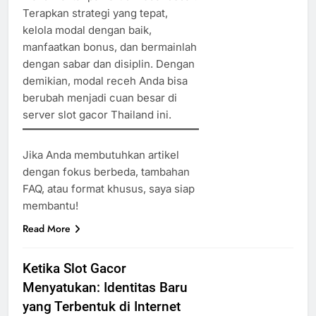
Terapkan strategi yang tepat,
kelola modal dengan baik,
manfaatkan bonus, dan bermainlah
dengan sabar dan disiplin. Dengan
demikian, modal receh Anda bisa
berubah menjadi cuan besar di
server slot gacor Thailand ini.
Jika Anda membutuhkan artikel
dengan fokus berbeda, tambahan
FAQ, atau format khusus, saya siap
membantu!
Read More
Ketika Slot Gacor
Menyatukan: Identitas Baru
yang Terbentuk di Internet