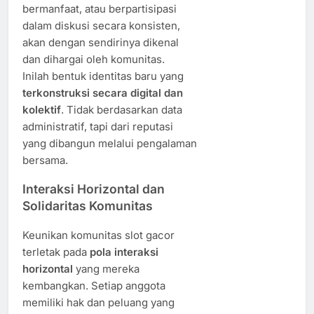
bermanfaat, atau berpartisipasi
dalam diskusi secara konsisten,
akan dengan sendirinya dikenal
dan dihargai oleh komunitas.
Inilah bentuk identitas baru yang
terkonstruksi secara digital dan
kolektif
. Tidak berdasarkan data
administratif, tapi dari reputasi
yang dibangun melalui pengalaman
bersama.
Interaksi Horizontal dan
Solidaritas Komunitas
Keunikan komunitas slot gacor
terletak pada
pola interaksi
horizontal
yang mereka
kembangkan. Setiap anggota
memiliki hak dan peluang yang