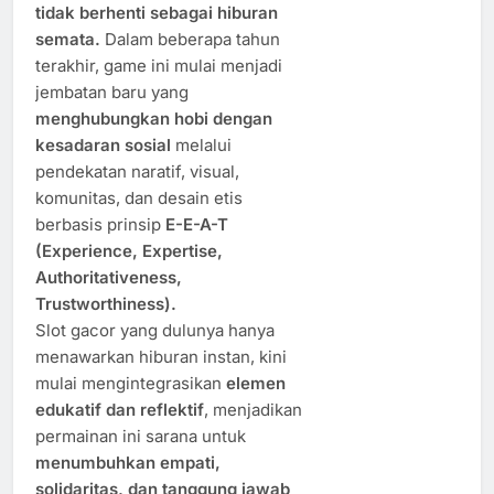
tidak berhenti sebagai hiburan
semata.
Dalam beberapa tahun
terakhir, game ini mulai menjadi
jembatan baru yang
menghubungkan hobi dengan
kesadaran sosial
melalui
pendekatan naratif, visual,
komunitas, dan desain etis
berbasis prinsip
E-E-A-T
(Experience, Expertise,
Authoritativeness,
Trustworthiness).
Slot gacor yang dulunya hanya
menawarkan hiburan instan, kini
mulai mengintegrasikan
elemen
edukatif dan reflektif
, menjadikan
permainan ini sarana untuk
menumbuhkan empati,
solidaritas, dan tanggung jawab