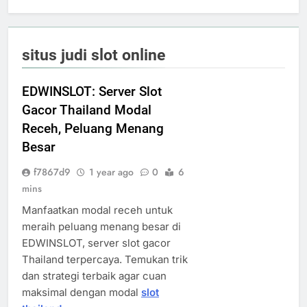
situs judi slot online
EDWINSLOT: Server Slot
Gacor Thailand Modal
Receh, Peluang Menang
Besar
f7867d9
1 year ago
0
6
mins
Manfaatkan modal receh untuk
meraih peluang menang besar di
EDWINSLOT, server slot gacor
Thailand terpercaya. Temukan trik
dan strategi terbaik agar cuan
maksimal dengan modal
slot