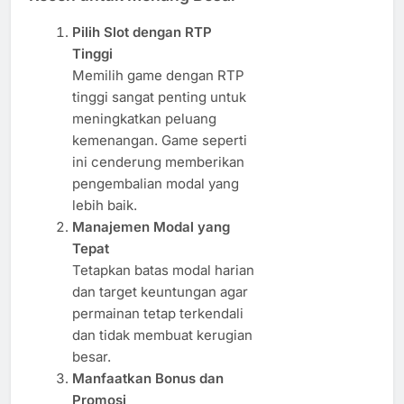
Pilih Slot dengan RTP
Tinggi
Memilih game dengan RTP
tinggi sangat penting untuk
meningkatkan peluang
kemenangan. Game seperti
ini cenderung memberikan
pengembalian modal yang
lebih baik.
Manajemen Modal yang
Tepat
Tetapkan batas modal harian
dan target keuntungan agar
permainan tetap terkendali
dan tidak membuat kerugian
besar.
Manfaatkan Bonus dan
Promosi