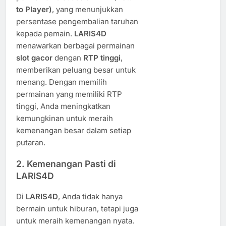
to Player)
, yang menunjukkan
persentase pengembalian taruhan
kepada pemain.
LARIS4D
menawarkan berbagai permainan
slot gacor
dengan
RTP tinggi
,
memberikan peluang besar untuk
menang. Dengan memilih
permainan yang memiliki RTP
tinggi, Anda meningkatkan
kemungkinan untuk meraih
kemenangan besar dalam setiap
putaran.
2. Kemenangan Pasti di
LARIS4D
Di
LARIS4D
, Anda tidak hanya
bermain untuk hiburan, tetapi juga
untuk meraih kemenangan nyata.