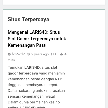
Situs Terpercaya
Mengenal LARIS4D: Situs
Slot Gacor Terpercaya untuk
Kemenangan Pasti
f7867d9
2 years ago
0
4
mins
Temukan
LARIS4D
, situs
slot
gacor terpercaya
yang menjamin
kemenangan besar dengan RTP
tinggi dan pembayaran cepat.
Daftar sekarang untuk merasakan
sensasi kemenangan nyata!
Dalam dunia permainan kasino
online,
LARIS4D
telah