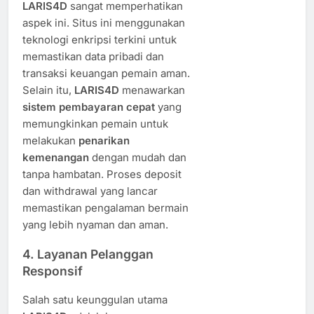
LARIS4D
sangat memperhatikan
aspek ini. Situs ini menggunakan
teknologi enkripsi terkini untuk
memastikan data pribadi dan
transaksi keuangan pemain aman.
Selain itu,
LARIS4D
menawarkan
sistem pembayaran cepat
yang
memungkinkan pemain untuk
melakukan
penarikan
kemenangan
dengan mudah dan
tanpa hambatan. Proses deposit
dan withdrawal yang lancar
memastikan pengalaman bermain
yang lebih nyaman dan aman.
4. Layanan Pelanggan
Responsif
Salah satu keunggulan utama