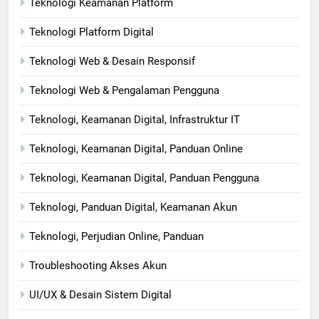
Teknologi Keamanan Platform
Teknologi Platform Digital
Teknologi Web & Desain Responsif
Teknologi Web & Pengalaman Pengguna
Teknologi, Keamanan Digital, Infrastruktur IT
Teknologi, Keamanan Digital, Panduan Online
Teknologi, Keamanan Digital, Panduan Pengguna
Teknologi, Panduan Digital, Keamanan Akun
Teknologi, Perjudian Online, Panduan
Troubleshooting Akses Akun
UI/UX & Desain Sistem Digital