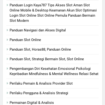
Panduan Login Kaya787 Tips Akses Slot Aman Slot
Online Mobile & Desktop Keamanan Akun Slot Optimasi
Login Slot Online Slot Online Pemula Panduan Bermain
Slot Modern
Panduan Navigasi dan Akses Digital
Panduan Slot Online
Panduan Slot, Horas88, Panduan Online
Panduan Slot, Strategi Bermain Slot, Slot Online
Pengembangan Diri Kesehatan Emosional Psikologi
Kepribadian Mindfulness & Mental Wellness Relasi Sehat
Perilaku Pemain & Analisis Provider Slot
Perilaku Pengguna & Analisis Strategi
Permainan Digital & Analisis