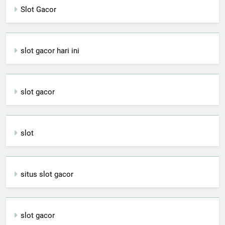
Slo
t
Gacor
slot gacor hari ini
slot gacor
slot
situs slot gacor
slot gacor