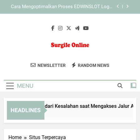
Skip
Panduan Login Edwinslot Tanpa Kesalahan Data
to
agar Akses Lebih Aman dan Terarah
content
Cara Mengatasi Lebah4D Login Gagal di Browser
dengan Aman dan Terarah
Panduan Menghindari Kesalahan saat Mengakses
Jalur Alternatif
Cara Mengoptimalkan Proses EDWINSLOT Login
agar Lebih Cepat dan Stabil
Surgile Online
Dapatkan Alat Medis Dan Perlengkapan
Panduan Login Edwinslot Tanpa Kesalahan Data
NEWSLETTER
RANDOM NEWS
agar Akses Lebih Aman dan Terarah
Kesehatan Berkualitas Di Surgile Online.
Cara Mengatasi Lebah4D Login Gagal di Browser
Solusi Untuk Kebutuhan Medis Anda.
dengan Aman dan Terarah
MENU
nduan Menghindari Kesalahan saat Mengakses Jalur Alternat
HEADLINES
Month Ago
Home
Situs Terpercaya