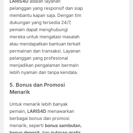
LARIS4D
adalah layanan
pelanggan yang responsif dan siap
membantu kapan saja. Dengan tim
dukungan yang tersedia 24/7,
pemain dapat menghubungi
mereka untuk mengatasi masalah
atau mendapatkan bantuan terkait
permainan dan transaksi. Layanan
pelanggan yang profesional
menjadikan pengalaman bermain
lebih nyaman dan tanpa kendala.
5. Bonus dan Promosi
Menarik
Untuk menarik lebih banyak
pemain,
LARIS4D
menawarkan
berbagai bonus dan promosi
menarik, seperti
bonus sambutan
,
bonus deposit
, dan
putaran gratis
.