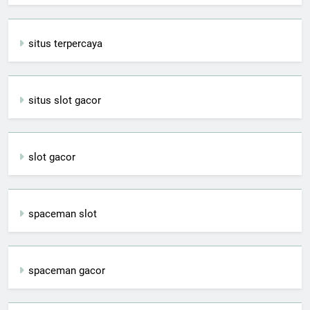
situs terpercaya
situs slot gacor
slot gacor
spaceman slot
spaceman gacor