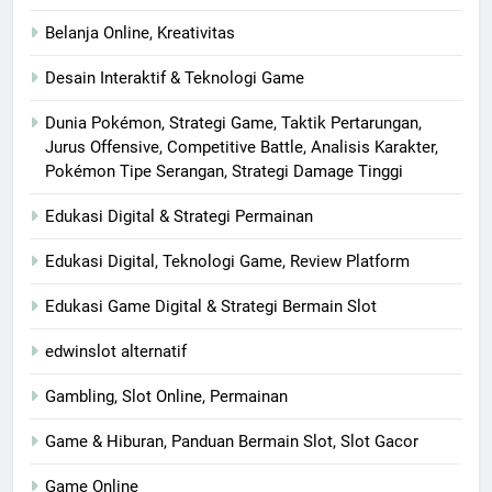
Belanja Online, Kreativitas
Desain Interaktif & Teknologi Game
Dunia Pokémon, Strategi Game, Taktik Pertarungan,
Jurus Offensive, Competitive Battle, Analisis Karakter,
Pokémon Tipe Serangan, Strategi Damage Tinggi
Edukasi Digital & Strategi Permainan
Edukasi Digital, Teknologi Game, Review Platform
Edukasi Game Digital & Strategi Bermain Slot
edwinslot alternatif
Gambling, Slot Online, Permainan
Game & Hiburan, Panduan Bermain Slot, Slot Gacor
Game Online