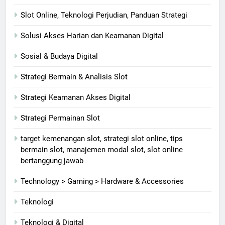
Slot Online, Teknologi Perjudian, Panduan Strategi
Solusi Akses Harian dan Keamanan Digital
Sosial & Budaya Digital
Strategi Bermain & Analisis Slot
Strategi Keamanan Akses Digital
Strategi Permainan Slot
target kemenangan slot, strategi slot online, tips
bermain slot, manajemen modal slot, slot online
bertanggung jawab
Technology > Gaming > Hardware & Accessories
Teknologi
Teknologi & Digital