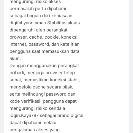
mengurangi risiko akses
bermasalah perlu dipahami
sebagai bagian dari kebiasaan
digital yang aman.Stabilitas akses
dipengaruhi oleh perangkat,
browser, cache, cookie, koneksi
internet, password, dan ketelitian
pengguna saat memasukkan data
akun.
Dengan menggunakan perangkat
pribadi, menjaga browser tetap
sehat, memastikan koneksi stabil,
mengelola cache secara bijak,
serta melindungi password dan
kode verifikasi, pengguna dapat
mengurangi risiko kendala
login.Kaya787 sebagai brand digital
dapat dipahami melalui
pengalaman akses yang