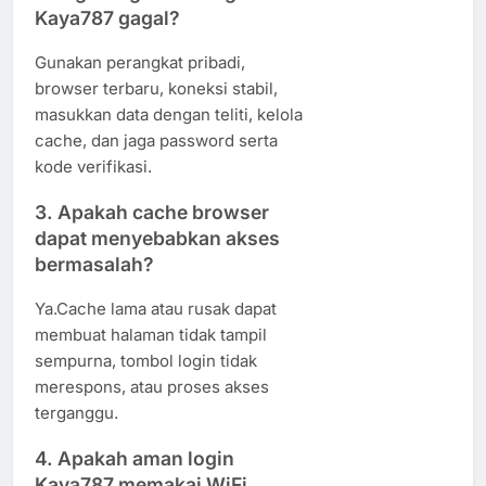
Kaya787 gagal?
Gunakan perangkat pribadi,
browser terbaru, koneksi stabil,
masukkan data dengan teliti, kelola
cache, dan jaga password serta
kode verifikasi.
3. Apakah cache browser
dapat menyebabkan akses
bermasalah?
Ya.Cache lama atau rusak dapat
membuat halaman tidak tampil
sempurna, tombol login tidak
merespons, atau proses akses
terganggu.
4. Apakah aman login
Kaya787 memakai WiFi