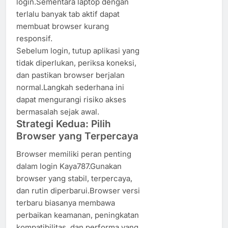
login.Sementara laptop dengan
terlalu banyak tab aktif dapat
membuat browser kurang
responsif.
Sebelum login, tutup aplikasi yang
tidak diperlukan, periksa koneksi,
dan pastikan browser berjalan
normal.Langkah sederhana ini
dapat mengurangi risiko akses
bermasalah sejak awal.
Strategi Kedua: Pilih
Browser yang Terpercaya
Browser memiliki peran penting
dalam login Kaya787.Gunakan
browser yang stabil, terpercaya,
dan rutin diperbarui.Browser versi
terbaru biasanya membawa
perbaikan keamanan, peningkatan
kompatibilitas, dan performa yang