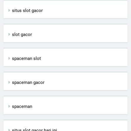
situs slot gacor
slot gacor
spaceman slot
spaceman gacor
spaceman
situs slot gacor hari ini