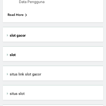
Data Pengguna
Read More
slot gacor
slot
situs link slot gacor
situs slot