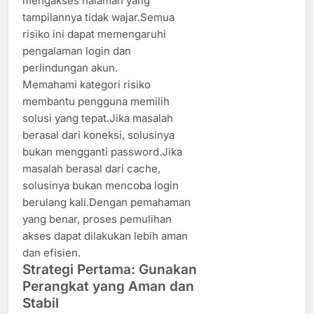
mengakses halaman yang
tampilannya tidak wajar.Semua
risiko ini dapat memengaruhi
pengalaman login dan
perlindungan akun.
Memahami kategori risiko
membantu pengguna memilih
solusi yang tepat.Jika masalah
berasal dari koneksi, solusinya
bukan mengganti password.Jika
masalah berasal dari cache,
solusinya bukan mencoba login
berulang kali.Dengan pemahaman
yang benar, proses pemulihan
akses dapat dilakukan lebih aman
dan efisien.
Strategi Pertama: Gunakan
Perangkat yang Aman dan
Stabil