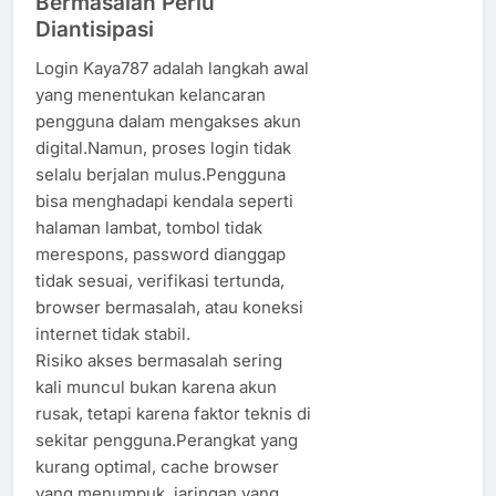
Bermasalah Perlu
Diantisipasi
Login Kaya787 adalah langkah awal
yang menentukan kelancaran
pengguna dalam mengakses akun
digital.Namun, proses login tidak
selalu berjalan mulus.Pengguna
bisa menghadapi kendala seperti
halaman lambat, tombol tidak
merespons, password dianggap
tidak sesuai, verifikasi tertunda,
browser bermasalah, atau koneksi
internet tidak stabil.
Risiko akses bermasalah sering
kali muncul bukan karena akun
rusak, tetapi karena faktor teknis di
sekitar pengguna.Perangkat yang
kurang optimal, cache browser
yang menumpuk, jaringan yang