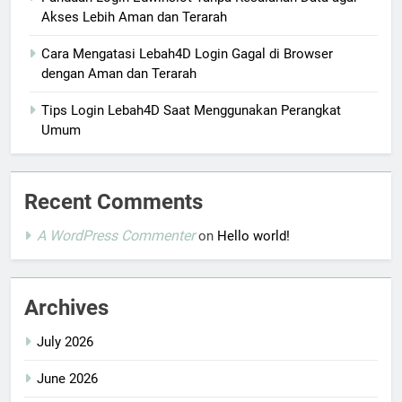
Akses Lebih Aman dan Terarah
Cara Mengatasi Lebah4D Login Gagal di Browser
dengan Aman dan Terarah
Tips Login Lebah4D Saat Menggunakan Perangkat
Umum
Recent Comments
A WordPress Commenter
on
Hello world!
Archives
July 2026
June 2026