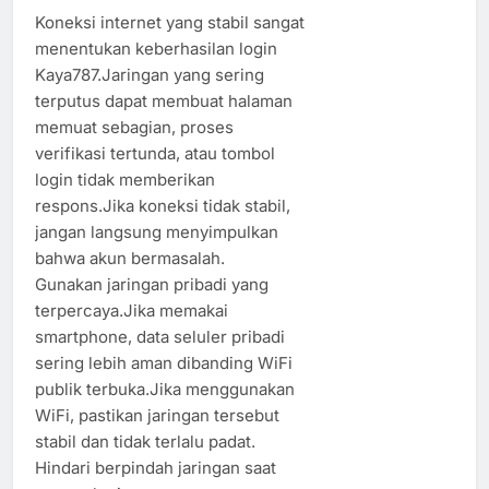
Koneksi internet yang stabil sangat
menentukan keberhasilan login
Kaya787.Jaringan yang sering
terputus dapat membuat halaman
memuat sebagian, proses
verifikasi tertunda, atau tombol
login tidak memberikan
respons.Jika koneksi tidak stabil,
jangan langsung menyimpulkan
bahwa akun bermasalah.
Gunakan jaringan pribadi yang
terpercaya.Jika memakai
smartphone, data seluler pribadi
sering lebih aman dibanding WiFi
publik terbuka.Jika menggunakan
WiFi, pastikan jaringan tersebut
stabil dan tidak terlalu padat.
Hindari berpindah jaringan saat