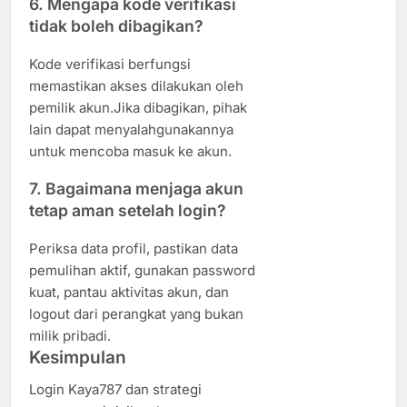
6. Mengapa kode verifikasi
tidak boleh dibagikan?
Kode verifikasi berfungsi
memastikan akses dilakukan oleh
pemilik akun.Jika dibagikan, pihak
lain dapat menyalahgunakannya
untuk mencoba masuk ke akun.
7. Bagaimana menjaga akun
tetap aman setelah login?
Periksa data profil, pastikan data
pemulihan aktif, gunakan password
kuat, pantau aktivitas akun, dan
logout dari perangkat yang bukan
milik pribadi.
Kesimpulan
Login Kaya787 dan strategi