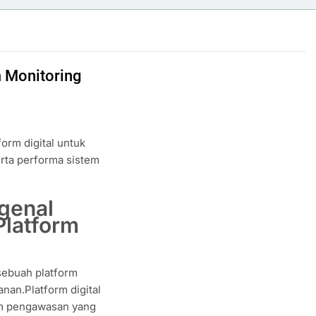
 Monitoring
rm digital untuk
rta performa sistem
genal
Platform
 sebuah platform
nan.Platform digital
em pengawasan yang