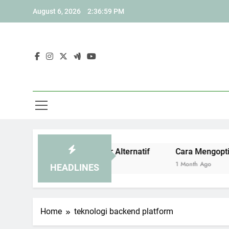
Skip
August 6, 2026
2:37:00 PM
to
content
Sur
Dapatkan A
 Mengakses Jalur Alternatif
Cara Mengoptimalkan Pros
1 Month Ago
HEADLINES
Home
teknologi backend platform