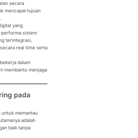
lan secara
uk mencapai tujuan
m
.
igital yang
 performa sistem
g terintegrasi,
secara real time serta
 bekerja dalam
 ini membantu menjaga
ring pada
an untuk memantau
 utamanya adalah
an baik tanpa