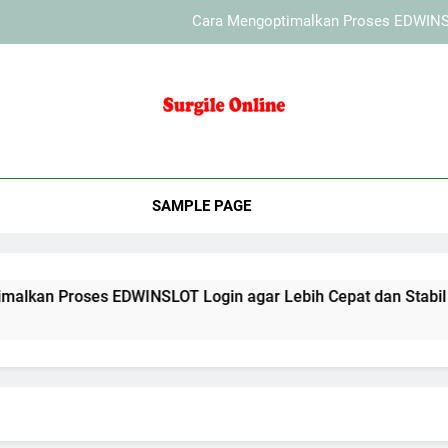
Cara Mengoptimalkan Proses EDWINSLO
Panduan Login Edwinslot Tanpa Kesalahan Da
Cara Mengatasi Lebah4D Login Gaga
gile Online
Panduan Menghindari Kesa
lat Medis Dan Perlengkapan Kesehatan Berkualitas Di Surgile 
Cara Mengoptimalkan Proses EDWINSLO
SAMPLE PAGE
Panduan Login Edwinslot Tanpa Kesalahan Da
Cara Mengatasi Lebah4D Login Gaga
es EDWINSLOT Login agar Lebih Cepat dan Stabil
Pandu
2 Mont