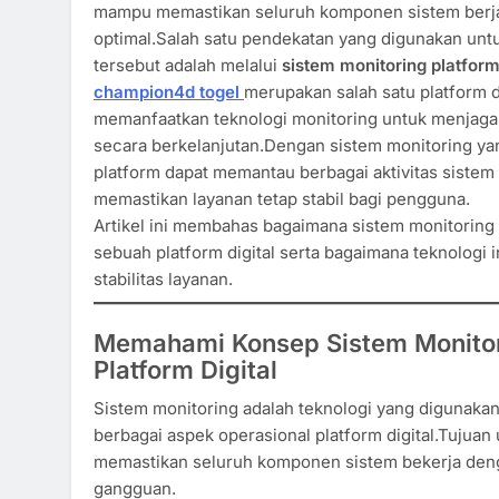
mampu memastikan seluruh komponen sistem berja
optimal.Salah satu pendekatan yang digunakan unt
tersebut adalah melalui
sistem monitoring platfor
champion4d togel
merupakan salah satu platform d
memanfaatkan teknologi monitoring untuk menjaga
secara berkelanjutan.Dengan sistem monitoring yan
platform dapat memantau berbagai aktivitas sistem 
memastikan layanan tetap stabil bagi pengguna.
Artikel ini membahas bagaimana sistem monitoring
sebuah platform digital serta bagaimana teknologi
stabilitas layanan.
Memahami Konsep Sistem Monito
Platform Digital
Sistem monitoring adalah teknologi yang digunak
berbagai aspek operasional platform digital.Tujuan
memastikan seluruh komponen sistem bekerja deng
gangguan.