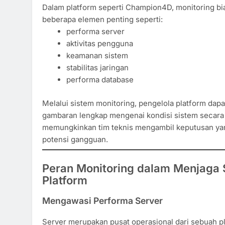
Dalam platform seperti Champion4D, monitoring b
beberapa elemen penting seperti:
performa server
aktivitas pengguna
keamanan sistem
stabilitas jaringan
performa database
Melalui sistem monitoring, pengelola platform da
gambaran lengkap mengenai kondisi sistem secara r
memungkinkan tim teknis mengambil keputusan yang
potensi gangguan.
Peran Monitoring dalam Menjaga S
Platform
Mengawasi Performa Server
Server merupakan pusat operasional dari sebuah p