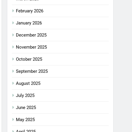
February 2026
January 2026
December 2025
November 2025
October 2025
September 2025
August 2025
July 2025
June 2025
May 2025
April 2025