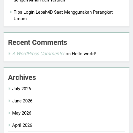
dengan Aman dan Terarah
Tips Login Lebah4D Saat Menggunakan Perangkat
Umum
Recent Comments
A WordPress Commenter
on
Hello world!
Archives
July 2026
June 2026
May 2026
April 2026