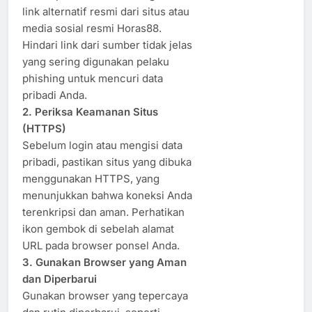
link alternatif resmi dari situs atau
media sosial resmi Horas88.
Hindari link dari sumber tidak jelas
yang sering digunakan pelaku
phishing untuk mencuri data
pribadi Anda.
2. Periksa Keamanan Situs
(HTTPS)
Sebelum login atau mengisi data
pribadi, pastikan situs yang dibuka
menggunakan HTTPS, yang
menunjukkan bahwa koneksi Anda
terenkripsi dan aman. Perhatikan
ikon gembok di sebelah alamat
URL pada browser ponsel Anda.
3. Gunakan Browser yang Aman
dan Diperbarui
Gunakan browser yang tepercaya