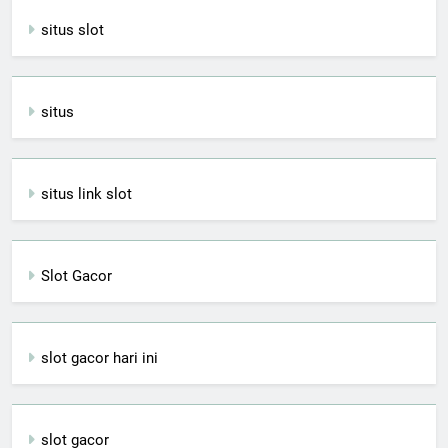
situs slot
situs
situs link slot
Slo
t
Gacor
slot gacor hari ini
slot gacor