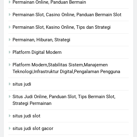
Permainan Online, Panduan Bermain
Permainan Slot, Casino Online, Panduan Bermain Slot
Permainan Slot, Kasino Online, Tips dan Strategi
Permainan, Hiburan, Strategi
Platform Digital Modern
Platform Modern,Stabilitas Sistem,Manajemen
Teknologi,Infrastruktur Digital,Pengalaman Pengguna
situs judi
Situs Judi Online, Panduan Slot, Tips Bermain Slot,
Strategi Permainan
situs judi slot
situs judi slot gacor