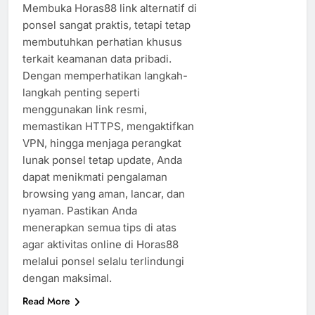
Membuka Horas88 link alternatif di
ponsel sangat praktis, tetapi tetap
membutuhkan perhatian khusus
terkait keamanan data pribadi.
Dengan memperhatikan langkah-
langkah penting seperti
menggunakan link resmi,
memastikan HTTPS, mengaktifkan
VPN, hingga menjaga perangkat
lunak ponsel tetap update, Anda
dapat menikmati pengalaman
browsing yang aman, lancar, dan
nyaman. Pastikan Anda
menerapkan semua tips di atas
agar aktivitas online di Horas88
melalui ponsel selalu terlindungi
dengan maksimal.
Read More