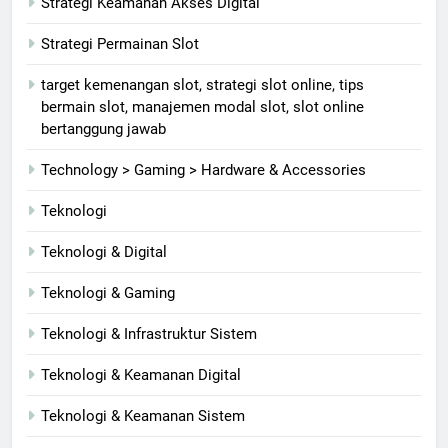
Strategi Keamanan Akses Digital
Strategi Permainan Slot
target kemenangan slot, strategi slot online, tips
bermain slot, manajemen modal slot, slot online
bertanggung jawab
Technology > Gaming > Hardware & Accessories
Teknologi
Teknologi & Digital
Teknologi & Gaming
Teknologi & Infrastruktur Sistem
Teknologi & Keamanan Digital
Teknologi & Keamanan Sistem