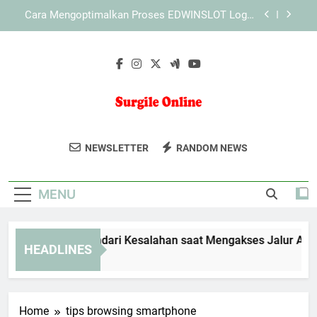
Skip
Panduan Login Edwinslot Tanpa Kesalahan Data
to
agar Akses Lebih Aman dan Terarah
content
Cara Mengatasi Lebah4D Login Gagal di Browser
dengan Aman dan Terarah
Panduan Menghindari Kesalahan saat Mengakses
Jalur Alternatif
Cara Mengoptimalkan Proses EDWINSLOT Login
agar Lebih Cepat dan Stabil
Surgile Online
Dapatkan Alat Medis Dan Perlengkapan
Panduan Login Edwinslot Tanpa Kesalahan Data
NEWSLETTER
RANDOM NEWS
agar Akses Lebih Aman dan Terarah
Kesehatan Berkualitas Di Surgile Online.
Cara Mengatasi Lebah4D Login Gagal di Browser
Solusi Untuk Kebutuhan Medis Anda.
dengan Aman dan Terarah
MENU
nduan Menghindari Kesalahan saat Mengakses Jalur Alternat
HEADLINES
Month Ago
Home
tips browsing smartphone