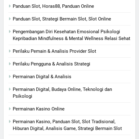
Panduan Slot, Horas88, Panduan Online
Panduan Slot, Strategi Bermain Slot, Slot Online
Pengembangan Diri Kesehatan Emosional Psikologi
Kepribadian Mindfulness & Mental Wellness Relasi Sehat
Perilaku Pemain & Analisis Provider Slot
Perilaku Pengguna & Analisis Strategi
Permainan Digital & Analisis
Permainan Digital, Budaya Online, Teknologi dan
Psikologi
Permainan Kasino Online
Permainan Kasino, Panduan Slot, Slot Tradisional,
Hiburan Digital, Analisis Game, Strategi Bermain Slot