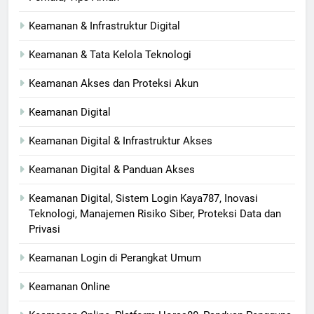
Keamanan & Infrastruktur Digital
Keamanan & Tata Kelola Teknologi
Keamanan Akses dan Proteksi Akun
Keamanan Digital
Keamanan Digital & Infrastruktur Akses
Keamanan Digital & Panduan Akses
Keamanan Digital, Sistem Login Kaya787, Inovasi
Teknologi, Manajemen Risiko Siber, Proteksi Data dan
Privasi
Keamanan Login di Perangkat Umum
Keamanan Online