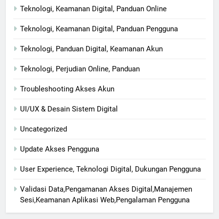
Teknologi, Keamanan Digital, Panduan Online
Teknologi, Keamanan Digital, Panduan Pengguna
Teknologi, Panduan Digital, Keamanan Akun
Teknologi, Perjudian Online, Panduan
Troubleshooting Akses Akun
UI/UX & Desain Sistem Digital
Uncategorized
Update Akses Pengguna
User Experience, Teknologi Digital, Dukungan Pengguna
Validasi Data,Pengamanan Akses Digital,Manajemen
Sesi,Keamanan Aplikasi Web,Pengalaman Pengguna