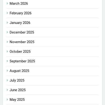
March 2026
February 2026
January 2026
December 2025
November 2025
October 2025
September 2025
August 2025
July 2025
June 2025
May 2025