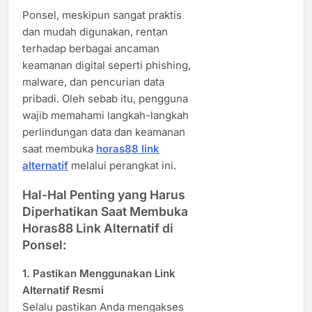
Ponsel, meskipun sangat praktis
dan mudah digunakan, rentan
terhadap berbagai ancaman
keamanan digital seperti phishing,
malware, dan pencurian data
pribadi. Oleh sebab itu, pengguna
wajib memahami langkah-langkah
perlindungan data dan keamanan
saat membuka
horas88 link
alternatif
melalui perangkat ini.
Hal-Hal Penting yang Harus
Diperhatikan Saat Membuka
Horas88 Link Alternatif di
Ponsel:
1. Pastikan Menggunakan Link
Alternatif Resmi
Selalu pastikan Anda mengakses