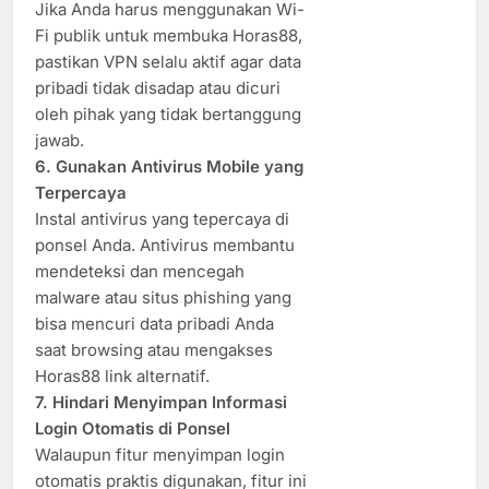
Jika Anda harus menggunakan Wi-
Fi publik untuk membuka Horas88,
pastikan VPN selalu aktif agar data
pribadi tidak disadap atau dicuri
oleh pihak yang tidak bertanggung
jawab.
6. Gunakan Antivirus Mobile yang
Terpercaya
Instal antivirus yang tepercaya di
ponsel Anda. Antivirus membantu
mendeteksi dan mencegah
malware atau situs phishing yang
bisa mencuri data pribadi Anda
saat browsing atau mengakses
Horas88 link alternatif.
7. Hindari Menyimpan Informasi
Login Otomatis di Ponsel
Walaupun fitur menyimpan login
otomatis praktis digunakan, fitur ini