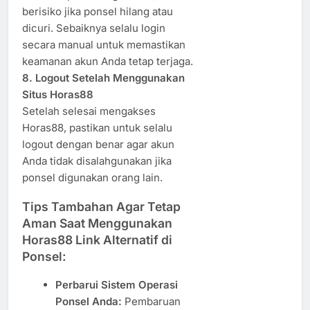
berisiko jika ponsel hilang atau
dicuri. Sebaiknya selalu login
secara manual untuk memastikan
keamanan akun Anda tetap terjaga.
8. Logout Setelah Menggunakan
Situs Horas88
Setelah selesai mengakses
Horas88, pastikan untuk selalu
logout dengan benar agar akun
Anda tidak disalahgunakan jika
ponsel digunakan orang lain.
Tips Tambahan Agar Tetap
Aman Saat Menggunakan
Horas88 Link Alternatif di
Ponsel:
Perbarui Sistem Operasi
Ponsel Anda:
Pembaruan