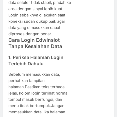
data seluler tidak stabil, pindah ke
area dengan sinyal lebih kuat.
Login sebaiknya dilakukan saat
koneksi sudah cukup baik agar
data yang dimasukkan dapat
diproses dengan benar.
Cara Login Edwinslot
Tanpa Kesalahan Data
1. Periksa Halaman Login
Terlebih Dahulu
Sebelum memasukkan data,
perhatikan tampilan
halaman.Pastikan teks terbaca
jelas, kolom login terlihat normal,
tombol masuk berfungsi, dan
menu tidak bertumpuk.Jangan
memasukkan data jika halaman