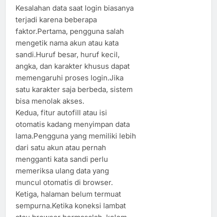
Kesalahan data saat login biasanya
terjadi karena beberapa
faktor.Pertama, pengguna salah
mengetik nama akun atau kata
sandi.Huruf besar, huruf kecil,
angka, dan karakter khusus dapat
memengaruhi proses login.Jika
satu karakter saja berbeda, sistem
bisa menolak akses.
Kedua, fitur autofill atau isi
otomatis kadang menyimpan data
lama.Pengguna yang memiliki lebih
dari satu akun atau pernah
mengganti kata sandi perlu
memeriksa ulang data yang
muncul otomatis di browser.
Ketiga, halaman belum termuat
sempurna.Ketika koneksi lambat