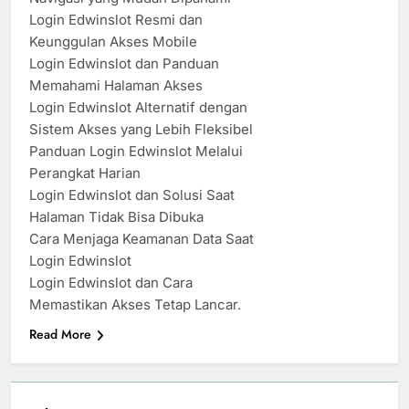
Login Edwinslot Resmi dan
Keunggulan Akses Mobile
Login Edwinslot dan Panduan
Memahami Halaman Akses
Login Edwinslot Alternatif dengan
Sistem Akses yang Lebih Fleksibel
Panduan Login Edwinslot Melalui
Perangkat Harian
Login Edwinslot dan Solusi Saat
Halaman Tidak Bisa Dibuka
Cara Menjaga Keamanan Data Saat
Login Edwinslot
Login Edwinslot dan Cara
Memastikan Akses Tetap Lancar.
Read More