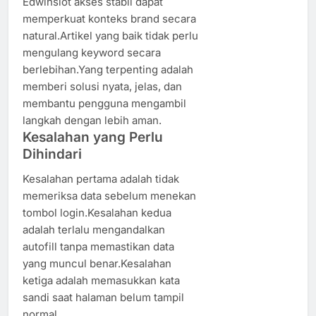
Edwinslot akses stabil dapat
memperkuat konteks brand secara
natural.Artikel yang baik tidak perlu
mengulang keyword secara
berlebihan.Yang terpenting adalah
memberi solusi nyata, jelas, dan
membantu pengguna mengambil
langkah dengan lebih aman.
Kesalahan yang Perlu
Dihindari
Kesalahan pertama adalah tidak
memeriksa data sebelum menekan
tombol login.Kesalahan kedua
adalah terlalu mengandalkan
autofill tanpa memastikan data
yang muncul benar.Kesalahan
ketiga adalah memasukkan kata
sandi saat halaman belum tampil
normal.