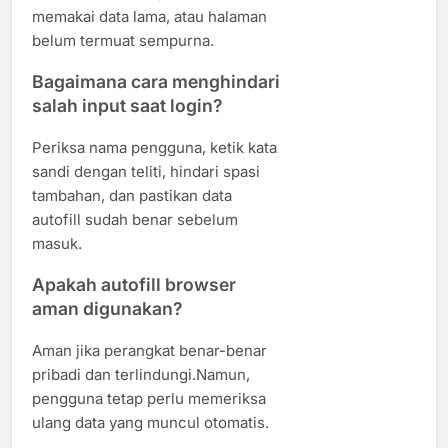
memakai data lama, atau halaman
belum termuat sempurna.
Bagaimana cara menghindari
salah input saat login?
Periksa nama pengguna, ketik kata
sandi dengan teliti, hindari spasi
tambahan, dan pastikan data
autofill sudah benar sebelum
masuk.
Apakah autofill browser
aman digunakan?
Aman jika perangkat benar-benar
pribadi dan terlindungi.Namun,
pengguna tetap perlu memeriksa
ulang data yang muncul otomatis.