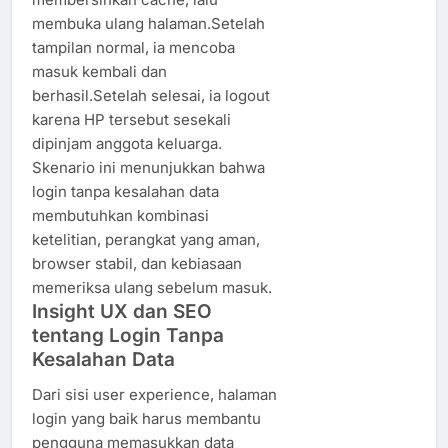
membuka ulang halaman.Setelah
tampilan normal, ia mencoba
masuk kembali dan
berhasil.Setelah selesai, ia logout
karena HP tersebut sesekali
dipinjam anggota keluarga.
Skenario ini menunjukkan bahwa
login tanpa kesalahan data
membutuhkan kombinasi
ketelitian, perangkat yang aman,
browser stabil, dan kebiasaan
memeriksa ulang sebelum masuk.
Insight UX dan SEO
tentang Login Tanpa
Kesalahan Data
Dari sisi user experience, halaman
login yang baik harus membantu
pengguna memasukkan data