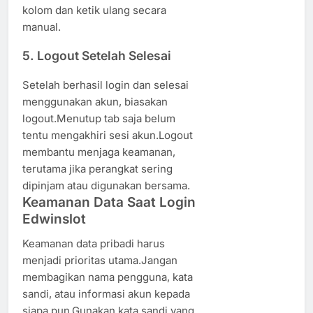
kolom dan ketik ulang secara
manual.
5. Logout Setelah Selesai
Setelah berhasil login dan selesai
menggunakan akun, biasakan
logout.Menutup tab saja belum
tentu mengakhiri sesi akun.Logout
membantu menjaga keamanan,
terutama jika perangkat sering
dipinjam atau digunakan bersama.
Keamanan Data Saat Login
Edwinslot
Keamanan data pribadi harus
menjadi prioritas utama.Jangan
membagikan nama pengguna, kata
sandi, atau informasi akun kepada
siapa pun.Gunakan kata sandi yang