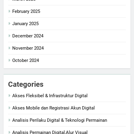
February 2025
January 2025
December 2024
November 2024
October 2024
Categories
Akses Fleksibel & Infrastruktur Digital
Akses Mobile dan Registrasi Akun Digital
Analisis Perilaku Digital & Teknologi Permainan
Analisis Permainan Digital,Alur Visual