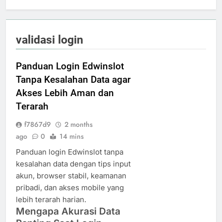
validasi login
Panduan Login Edwinslot
Tanpa Kesalahan Data agar
Akses Lebih Aman dan
Terarah
f7867d9
2 months
ago
0
14 mins
Panduan login Edwinslot tanpa
kesalahan data dengan tips input
akun, browser stabil, keamanan
pribadi, dan akses mobile yang
lebih terarah harian.
Mengapa Akurasi Data