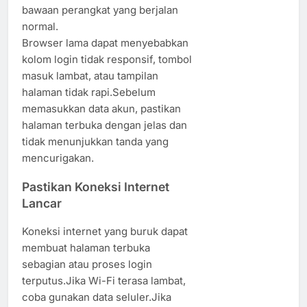
bawaan perangkat yang berjalan
normal.
Browser lama dapat menyebabkan
kolom login tidak responsif, tombol
masuk lambat, atau tampilan
halaman tidak rapi.Sebelum
memasukkan data akun, pastikan
halaman terbuka dengan jelas dan
tidak menunjukkan tanda yang
mencurigakan.
Pastikan Koneksi Internet
Lancar
Koneksi internet yang buruk dapat
membuat halaman terbuka
sebagian atau proses login
terputus.Jika Wi-Fi terasa lambat,
coba gunakan data seluler.Jika