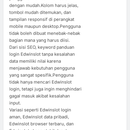
dengan mudah.Kolom harus jelas,
tombol mudah ditemukan, dan
tampilan responsif di perangkat
mobile maupun desktop.Pengguna
tidak boleh dibuat menebak-nebak
bagian mana yang harus diisi.
Dari sisi SEO, keyword panduan
login Edwinslot tanpa kesalahan
data memiliki nilai karena
menjawab kebutuhan pengguna
yang sangat spesifik.Pengguna
tidak hanya mencari Edwinslot
login, tetapi juga ingin menghindari
gagal masuk akibat kesalahan
input.
Variasi seperti Edwinslot login
aman, Edwinslot data pribadi,
Edwinslot browser terbaru, dan