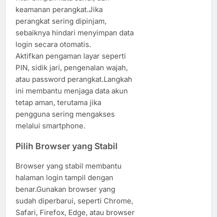
keamanan perangkat.Jika
perangkat sering dipinjam,
sebaiknya hindari menyimpan data
login secara otomatis.
Aktifkan pengaman layar seperti
PIN, sidik jari, pengenalan wajah,
atau password perangkat.Langkah
ini membantu menjaga data akun
tetap aman, terutama jika
pengguna sering mengakses
melalui smartphone.
Pilih Browser yang Stabil
Browser yang stabil membantu
halaman login tampil dengan
benar.Gunakan browser yang
sudah diperbarui, seperti Chrome,
Safari, Firefox, Edge, atau browser