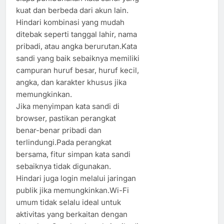
kuat dan berbeda dari akun lain.
Hindari kombinasi yang mudah
ditebak seperti tanggal lahir, nama
pribadi, atau angka berurutan.Kata
sandi yang baik sebaiknya memiliki
campuran huruf besar, huruf kecil,
angka, dan karakter khusus jika
memungkinkan.
Jika menyimpan kata sandi di
browser, pastikan perangkat
benar-benar pribadi dan
terlindungi.Pada perangkat
bersama, fitur simpan kata sandi
sebaiknya tidak digunakan.
Hindari juga login melalui jaringan
publik jika memungkinkan.Wi-Fi
umum tidak selalu ideal untuk
aktivitas yang berkaitan dengan