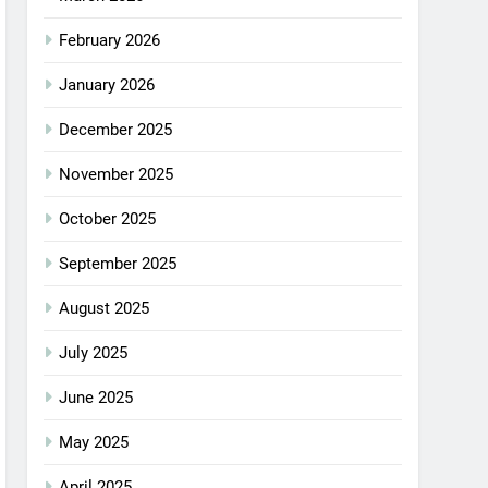
February 2026
January 2026
December 2025
November 2025
October 2025
September 2025
August 2025
July 2025
June 2025
May 2025
April 2025