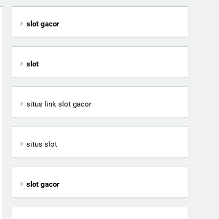
slot gacor
slot
situs link slot gacor
situs slot
slot gacor