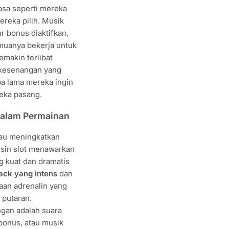
sa seperti mereka
reka pilih. Musik
r bonus diaktifkan,
uanya bekerja untuk
Semakin terlibat
 kesenangan yang
a lama mereka ingin
eka pasang.
dalam Permainan
au meningkatkan
esin slot menawarkan
g kuat dan dramatis
ack yang intens
dan
an adrenalin yang
 putaran.
gan adalah suara
bonus, atau musik