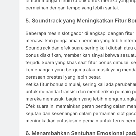
lembut mungkin lebih cocok untuk mereka yang in
permainan dengan tempo yang lebih santai.
5.
Soundtrack yang Meningkatkan Fitur B
Beberapa mesin slot gacor dilengkapi dengan
fitur
menawarkan pengalaman bermain yang lebih intera
Soundtrack dan efek suara sering kali diubah atau di
bonus diaktifkan, memberikan sinyal bahwa sesuat
terjadi. Suara yang khas saat fitur bonus dimulai, s
kemenangan yang bergema atau musik yang mend
perasaan prestasi yang lebih besar.
Ketika fitur bonus dimulai, sering kali ada perubah
untuk menandai transisi dan memberikan pemain p
mereka memasuki bagian yang lebih menguntungka
Efek suara ini memainkan peran penting dalam m
kejutan dan kesenangan dalam permainan slot gaco
meningkatkan antusiasme pemain untuk terus berm
6.
Menambahkan Sentuhan Emosional pad