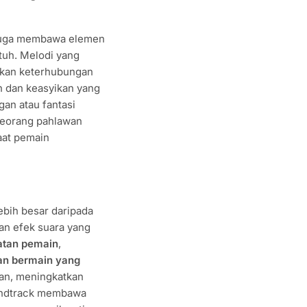
 juga membawa elemen
uh. Melodi yang
akan keterhubungan
 dan keasyikan yang
an atau fantasi
seorang pahlawan
aat pemain
ebih besar daripada
an efek suara yang
batan pemain
,
n bermain yang
an, meningkatkan
oundtrack membawa