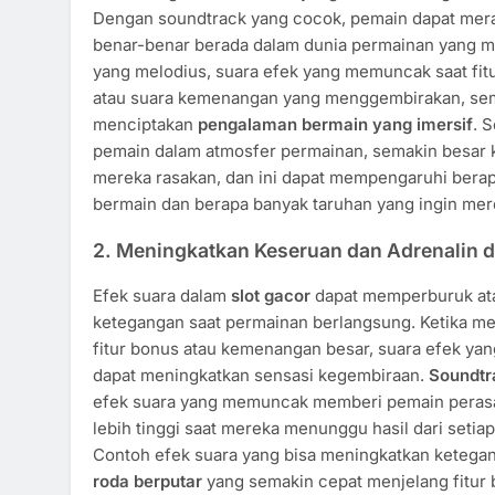
Dengan soundtrack yang cocok, pemain dapat mera
benar-benar berada dalam dunia permainan yang me
yang melodius, suara efek yang memuncak saat fitu
atau suara kemenangan yang menggembirakan, sem
menciptakan
pengalaman bermain yang imersif
. 
pemain dalam atmosfer permainan, semakin besar
mereka rasakan, dan ini dapat mempengaruhi berap
bermain dan berapa banyak taruhan yang ingin mer
2.
Meningkatkan Keseruan dan Adrenalin 
Efek suara dalam
slot gacor
dapat memperburuk at
ketegangan saat permainan berlangsung. Ketika m
fitur bonus atau kemenangan besar, suara efek yan
dapat meningkatkan sensasi kegembiraan.
Soundtr
efek suara yang memuncak memberi pemain perasa
lebih tinggi saat mereka menunggu hasil dari setiap
Contoh efek suara yang bisa meningkatkan ketegan
roda berputar
yang semakin cepat menjelang fitur 