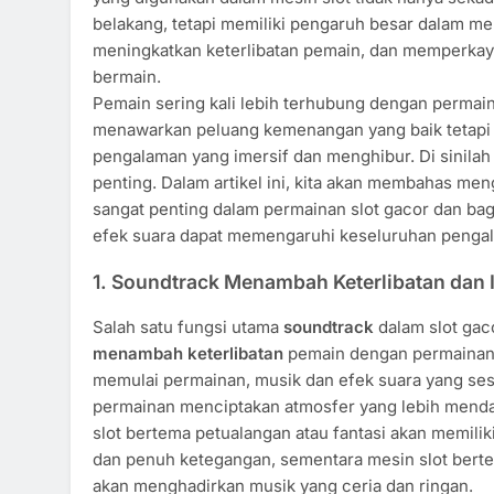
belakang, tetapi memiliki pengaruh besar dalam m
meningkatkan keterlibatan pemain, dan memperka
bermain.
Pemain sering kali lebih terhubung dengan permain
menawarkan peluang kemenangan yang baik tetapi
pengalaman yang imersif dan menghibur. Di sinila
penting. Dalam artikel ini, kita akan membahas me
sangat penting dalam permainan slot gacor dan ba
efek suara dapat memengaruhi keseluruhan penga
1.
Soundtrack Menambah Keterlibatan dan 
Salah satu fungsi utama
soundtrack
dalam slot gac
menambah keterlibatan
pemain dengan permainan.
memulai permainan, musik dan efek suara yang se
permainan menciptakan atmosfer yang lebih menda
slot bertema petualangan atau fantasi akan memilik
dan penuh ketegangan, sementara mesin slot bert
akan menghadirkan musik yang ceria dan ringan.