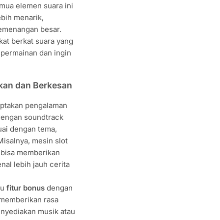
emua elemen suara ini
bih menarik,
kemenangan besar.
at berkat suara yang
m permainan dan ingin
an dan Berkesan
ciptakan pengalaman
 dengan soundtrack
ai dengan tema,
salnya, mesin slot
bisa memberikan
al lebih jauh cerita
au
fitur bonus
dengan
a memberikan rasa
menyediakan musik atau