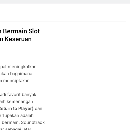
 Bermain Slot
an Keseruan
pat meningkatkan
mukan bagaimana
am menciptakan
adi favorit banyak
raih kemenangan
eturn to Player)
dan
terlupakan adalah
 bermain. Soundtrack
r sebagai latar