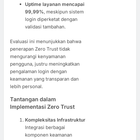
Uptime layanan mencapai
99,99%
, meskipun sistem
login diperketat dengan
validasi tambahan.
Evaluasi ini menunjukkan bahwa
penerapan Zero Trust tidak
mengurangi kenyamanan
pengguna, justru meningkatkan
pengalaman login dengan
keamanan yang transparan dan
lebih personal.
Tantangan dalam
Implementasi Zero Trust
Kompleksitas Infrastruktur
Integrasi berbagai
komponen keamanan