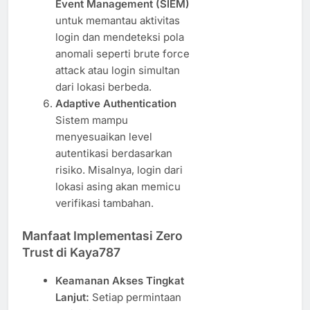
Event Management (SIEM)
untuk memantau aktivitas
login dan mendeteksi pola
anomali seperti brute force
attack atau login simultan
dari lokasi berbeda.
Adaptive Authentication
Sistem mampu
menyesuaikan level
autentikasi berdasarkan
risiko. Misalnya, login dari
lokasi asing akan memicu
verifikasi tambahan.
Manfaat Implementasi Zero
Trust di Kaya787
Keamanan Akses Tingkat
Lanjut:
Setiap permintaan