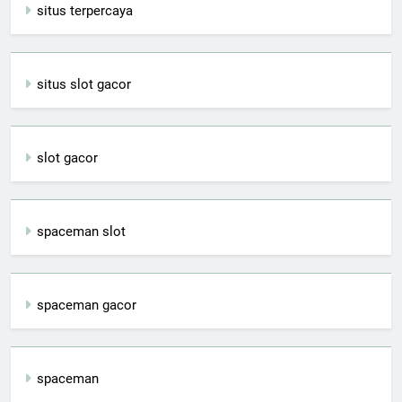
situs terpercaya
situs slot gacor
slot gacor
spaceman slot
spaceman gacor
spaceman