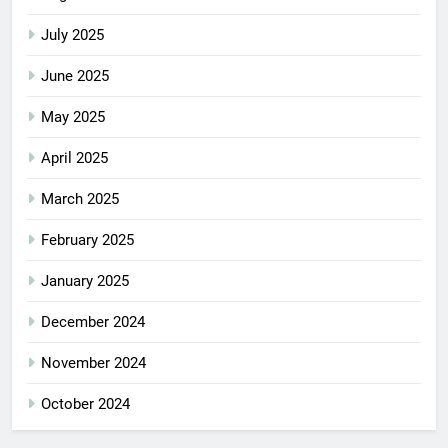
July 2025
June 2025
May 2025
April 2025
March 2025
February 2025
January 2025
December 2024
November 2024
October 2024