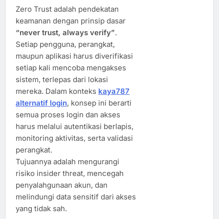
Zero Trust adalah pendekatan
keamanan dengan prinsip dasar
“never trust, always verify”
.
Setiap pengguna, perangkat,
maupun aplikasi harus diverifikasi
setiap kali mencoba mengakses
sistem, terlepas dari lokasi
mereka. Dalam konteks
kaya787
alternatif login
, konsep ini berarti
semua proses login dan akses
harus melalui autentikasi berlapis,
monitoring aktivitas, serta validasi
perangkat.
Tujuannya adalah mengurangi
risiko insider threat, mencegah
penyalahgunaan akun, dan
melindungi data sensitif dari akses
yang tidak sah.