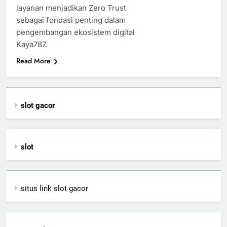
layanan menjadikan Zero Trust
sebagai fondasi penting dalam
pengembangan ekosistem digital
Kaya787.
Read More
slot gacor
slot
situs link slot gacor