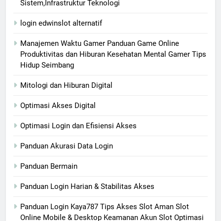
Sistem,Infrastruktur Teknologi
login edwinslot alternatif
Manajemen Waktu Gamer Panduan Game Online
Produktivitas dan Hiburan Kesehatan Mental Gamer Tips
Hidup Seimbang
Mitologi dan Hiburan Digital
Optimasi Akses Digital
Optimasi Login dan Efisiensi Akses
Panduan Akurasi Data Login
Panduan Bermain
Panduan Login Harian & Stabilitas Akses
Panduan Login Kaya787 Tips Akses Slot Aman Slot
Online Mobile & Desktop Keamanan Akun Slot Optimasi