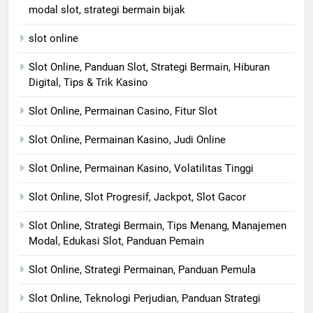
modal slot, strategi bermain bijak
slot online
Slot Online, Panduan Slot, Strategi Bermain, Hiburan
Digital, Tips & Trik Kasino
Slot Online, Permainan Casino, Fitur Slot
Slot Online, Permainan Kasino, Judi Online
Slot Online, Permainan Kasino, Volatilitas Tinggi
Slot Online, Slot Progresif, Jackpot, Slot Gacor
Slot Online, Strategi Bermain, Tips Menang, Manajemen
Modal, Edukasi Slot, Panduan Pemain
Slot Online, Strategi Permainan, Panduan Pemula
Slot Online, Teknologi Perjudian, Panduan Strategi