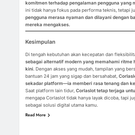
komitmen terhadap pengalaman pengguna yang 
ini tidak hanya fokus pada performa teknis, tetapi 
pengguna merasa nyaman dan dilayani dengan ba
mereka mengakses.
Kesimpulan
Di tengah kebutuhan akan kecepatan dan fleksibilit
sebagai alternatif modern yang memahami ritme h
kini
. Dengan akses yang mudah, tampilan yang bersi
bantuan 24 jam yang sigap dan bersahabat,
Corlasl
sekadar platform—ia memberi rasa tenang dan k
Saat platform lain tidur,
Corlaslot tetap terjaga unt
mengapa Corlaslot tidak hanya layak dicoba, tapi jug
sebagai solusi digital utama kamu.
Read More