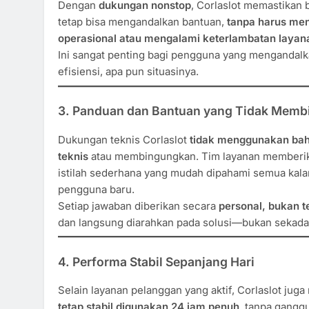
Dengan
dukungan nonstop
, Corlaslot memastikan
tetap bisa mengandalkan bantuan,
tanpa harus me
operasional atau mengalami keterlambatan layan
Ini sangat penting bagi pengguna yang mengandal
efisiensi, apa pun situasinya.
3.
Panduan dan Bantuan yang Tidak Mem
Dukungan teknis Corlaslot
tidak menggunakan bah
teknis
atau membingungkan. Tim layanan memberi
istilah sederhana yang mudah dipahami semua kal
pengguna baru.
Setiap jawaban diberikan secara
personal, bukan 
dan langsung diarahkan pada solusi—bukan sekadar
4.
Performa Stabil Sepanjang Hari
Selain layanan pelanggan yang aktif, Corlaslot jug
tetap stabil digunakan 24 jam penuh
, tanpa gangg