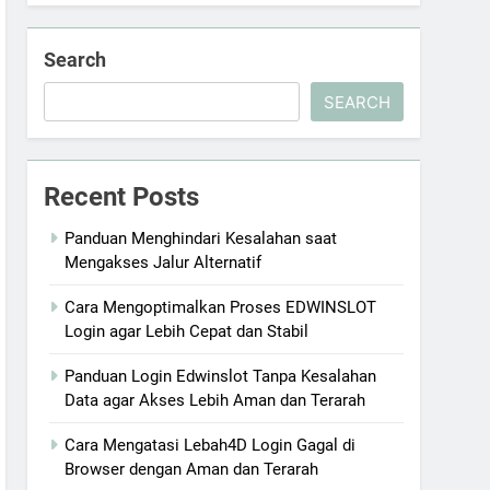
Search
SEARCH
Recent Posts
Panduan Menghindari Kesalahan saat
Mengakses Jalur Alternatif
Cara Mengoptimalkan Proses EDWINSLOT
Login agar Lebih Cepat dan Stabil
Panduan Login Edwinslot Tanpa Kesalahan
Data agar Akses Lebih Aman dan Terarah
Cara Mengatasi Lebah4D Login Gagal di
Browser dengan Aman dan Terarah