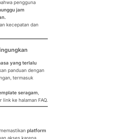
 bahwa pengguna
nunggu jam
an.
kan kecepatan dan
bingungkan
asa yang terlalu
kan panduan dengan
angan, termasuk
template seragam
,
 link ke halaman FAQ.
a memastikan
platform
uan akses karena