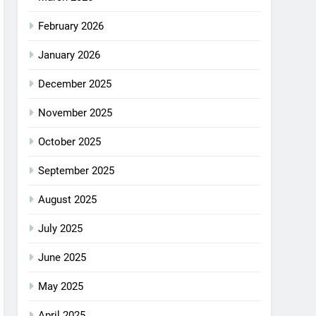
February 2026
January 2026
December 2025
November 2025
October 2025
September 2025
August 2025
July 2025
June 2025
May 2025
April 2025