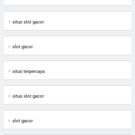
situs slot gacor
slot gacor
situs terpercaya
situs slot gacor
slot gacor