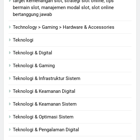
target kemenangan slot, strategi slot online, tips
bermain slot, manajemen modal slot, slot online
bertanggung jawab
Technology > Gaming > Hardware & Accessories
Teknologi
Teknologi & Digital
Teknologi & Gaming
Teknologi & Infrastruktur Sistem
Teknologi & Keamanan Digital
Teknologi & Keamanan Sistem
Teknologi & Optimasi Sistem
Teknologi & Pengalaman Digital