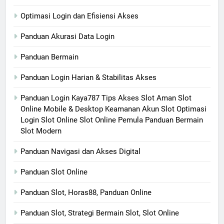
Optimasi Login dan Efisiensi Akses
Panduan Akurasi Data Login
Panduan Bermain
Panduan Login Harian & Stabilitas Akses
Panduan Login Kaya787 Tips Akses Slot Aman Slot
Online Mobile & Desktop Keamanan Akun Slot Optimasi
Login Slot Online Slot Online Pemula Panduan Bermain
Slot Modern
Panduan Navigasi dan Akses Digital
Panduan Slot Online
Panduan Slot, Horas88, Panduan Online
Panduan Slot, Strategi Bermain Slot, Slot Online