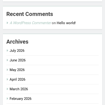
Recent Comments
A WordPress Commenter
on
Hello world!
Archives
July 2026
June 2026
May 2026
April 2026
March 2026
February 2026