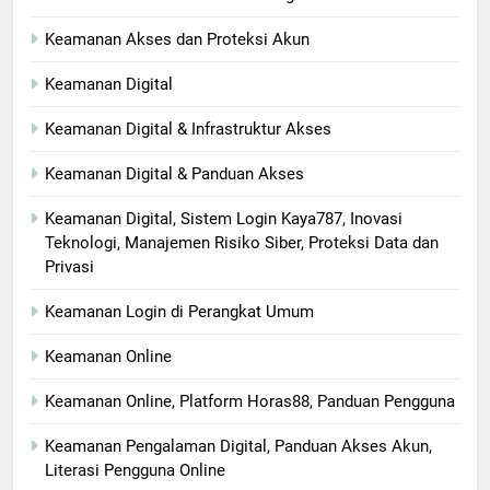
Keamanan Akses dan Proteksi Akun
Keamanan Digital
Keamanan Digital & Infrastruktur Akses
Keamanan Digital & Panduan Akses
Keamanan Digital, Sistem Login Kaya787, Inovasi
Teknologi, Manajemen Risiko Siber, Proteksi Data dan
Privasi
Keamanan Login di Perangkat Umum
Keamanan Online
Keamanan Online, Platform Horas88, Panduan Pengguna
Keamanan Pengalaman Digital, Panduan Akses Akun,
Literasi Pengguna Online