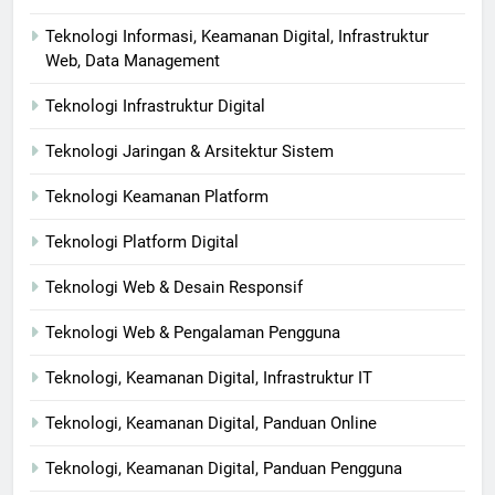
Teknologi Informasi, Keamanan Digital, Infrastruktur
Web, Data Management
Teknologi Infrastruktur Digital
Teknologi Jaringan & Arsitektur Sistem
Teknologi Keamanan Platform
Teknologi Platform Digital
Teknologi Web & Desain Responsif
Teknologi Web & Pengalaman Pengguna
Teknologi, Keamanan Digital, Infrastruktur IT
Teknologi, Keamanan Digital, Panduan Online
Teknologi, Keamanan Digital, Panduan Pengguna