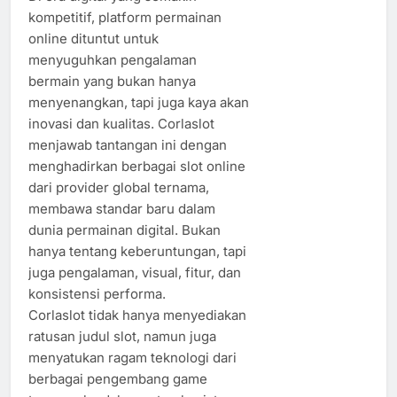
kompetitif, platform permainan
online dituntut untuk
menyuguhkan pengalaman
bermain yang bukan hanya
menyenangkan, tapi juga kaya akan
inovasi dan kualitas. Corlaslot
menjawab tantangan ini dengan
menghadirkan berbagai slot online
dari provider global ternama,
membawa standar baru dalam
dunia permainan digital. Bukan
hanya tentang keberuntungan, tapi
juga pengalaman, visual, fitur, dan
konsistensi performa.
Corlaslot tidak hanya menyediakan
ratusan judul slot, namun juga
menyatukan ragam teknologi dari
berbagai pengembang game