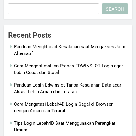
SEARCH
Recent Posts
Panduan Menghindari Kesalahan saat Mengakses Jalur
Alternatif
Cara Mengoptimalkan Proses EDWINSLOT Login agar
Lebih Cepat dan Stabil
Panduan Login Edwinslot Tanpa Kesalahan Data agar
Akses Lebih Aman dan Terarah
Cara Mengatasi Lebah4D Login Gagal di Browser
dengan Aman dan Terarah
Tips Login Lebah4D Saat Menggunakan Perangkat
Umum