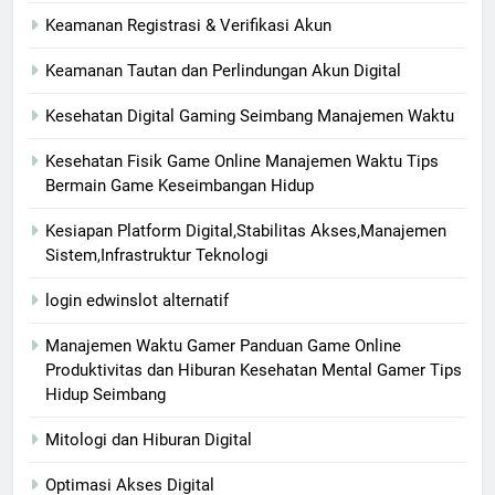
Keamanan Registrasi & Verifikasi Akun
Keamanan Tautan dan Perlindungan Akun Digital
Kesehatan Digital Gaming Seimbang Manajemen Waktu
Kesehatan Fisik Game Online Manajemen Waktu Tips
Bermain Game Keseimbangan Hidup
Kesiapan Platform Digital,Stabilitas Akses,Manajemen
Sistem,Infrastruktur Teknologi
login edwinslot alternatif
Manajemen Waktu Gamer Panduan Game Online
Produktivitas dan Hiburan Kesehatan Mental Gamer Tips
Hidup Seimbang
Mitologi dan Hiburan Digital
Optimasi Akses Digital