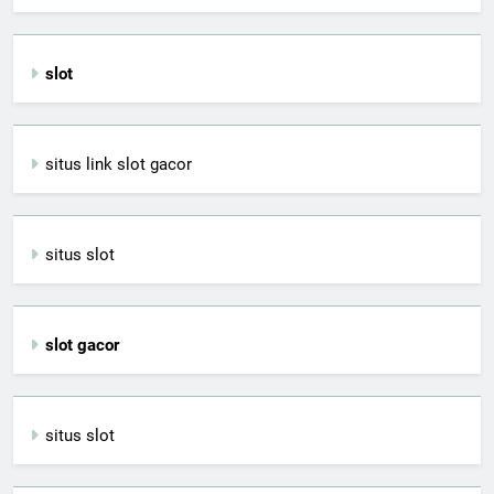
slot
situs link slot gacor
situs slot
slot gacor
situs slot