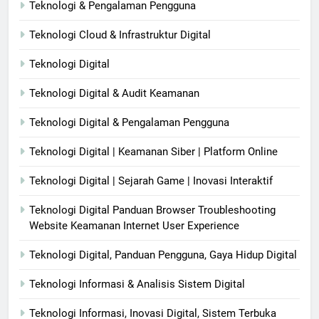
Teknologi & Pengalaman Pengguna
Teknologi Cloud & Infrastruktur Digital
Teknologi Digital
Teknologi Digital & Audit Keamanan
Teknologi Digital & Pengalaman Pengguna
Teknologi Digital | Keamanan Siber | Platform Online
Teknologi Digital | Sejarah Game | Inovasi Interaktif
Teknologi Digital Panduan Browser Troubleshooting
Website Keamanan Internet User Experience
Teknologi Digital, Panduan Pengguna, Gaya Hidup Digital
Teknologi Informasi & Analisis Sistem Digital
Teknologi Informasi, Inovasi Digital, Sistem Terbuka