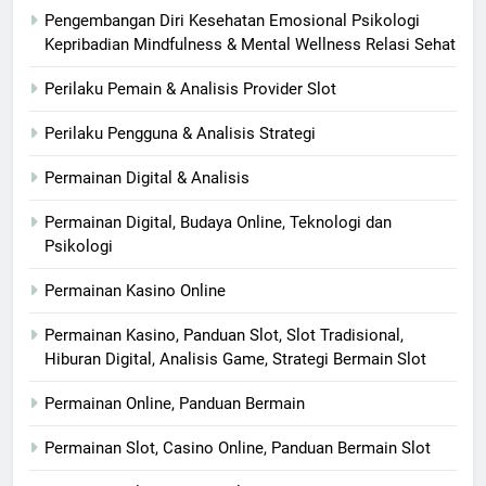
Pengembangan Diri Kesehatan Emosional Psikologi
Kepribadian Mindfulness & Mental Wellness Relasi Sehat
Perilaku Pemain & Analisis Provider Slot
Perilaku Pengguna & Analisis Strategi
Permainan Digital & Analisis
Permainan Digital, Budaya Online, Teknologi dan
Psikologi
Permainan Kasino Online
Permainan Kasino, Panduan Slot, Slot Tradisional,
Hiburan Digital, Analisis Game, Strategi Bermain Slot
Permainan Online, Panduan Bermain
Permainan Slot, Casino Online, Panduan Bermain Slot