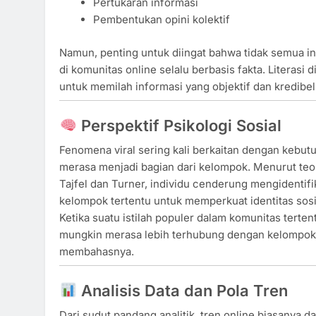
Pertukaran informasi
Pembentukan opini kolektif
Namun, penting untuk diingat bahwa tidak semua i
di komunitas online selalu berbasis fakta. Literasi d
untuk memilah informasi yang objektif dan kredibel
Perspektif Psikologi Sosial
Fenomena viral sering kali berkaitan dengan kebu
merasa menjadi bagian dari kelompok. Menurut teo
Tajfel dan Turner, individu cenderung mengidentifi
kelompok tertentu untuk memperkuat identitas sosi
Ketika suatu istilah populer dalam komunitas terte
mungkin merasa lebih terhubung dengan kelompok 
membahasnya.
Analisis Data dan Pola Tren
Dari sudut pandang analitik, tren online biasanya dap