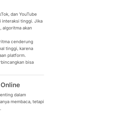
ikTok, dan YouTube
nteraksi tinggi. Jika
, algoritma akan
oritma cenderung
 tinggi, karena
an platform.
rbincangkan bisa
Online
penting dalam
hanya membaca, tetapi
.