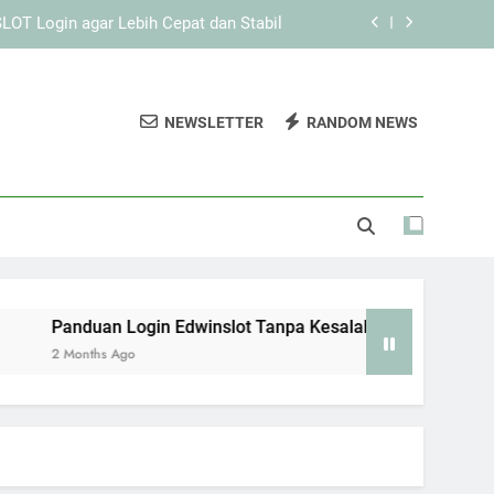
T Login agar Lebih Cepat dan Stabil
ta agar Akses Lebih Aman dan Terarah
l di Browser dengan Aman dan Terarah
NEWSLETTER
RANDOM NEWS
lahan saat Mengakses Jalur Alternatif
Online. Solusi Untuk Kebutuhan Medis Anda.
T Login agar Lebih Cepat dan Stabil
ta agar Akses Lebih Aman dan Terarah
l di Browser dengan Aman dan Terarah
nduan Login Edwinslot Tanpa Kesalahan Data agar Akses Leb
Months Ago