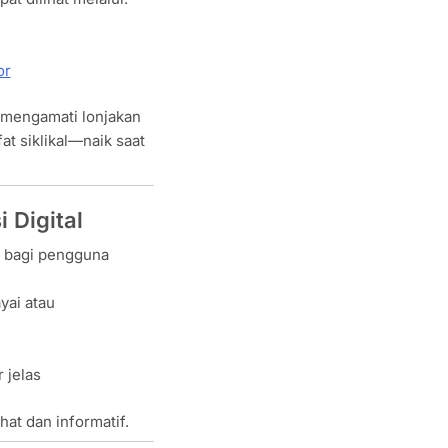
or
 mengamati lonjakan
fat siklikal—naik saat
 Digital
g bagi pengguna
yai atau
 jelas
hat dan informatif.