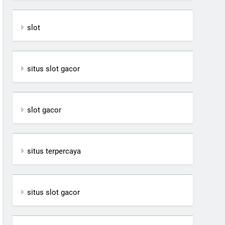
slot
situs slot gacor
slot gacor
situs terpercaya
situs slot gacor