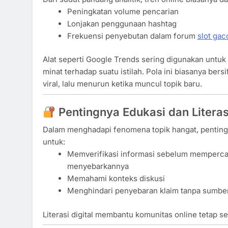
Peningkatan volume pencarian
Lonjakan penggunaan hashtag
Frekuensi penyebutan dalam forum
slot gac
Alat seperti Google Trends sering digunakan untuk
minat terhadap suatu istilah. Pola ini biasanya bersi
viral, lalu menurun ketika muncul topik baru.
Pentingnya Edukasi dan Literasi
Dalam menghadapi fenomena topik hangat, pentin
untuk:
Memverifikasi informasi sebelum memperca
menyebarkannya
Memahami konteks diskusi
Menghindari penyebaran klaim tanpa sumber
Literasi digital membantu komunitas online tetap se