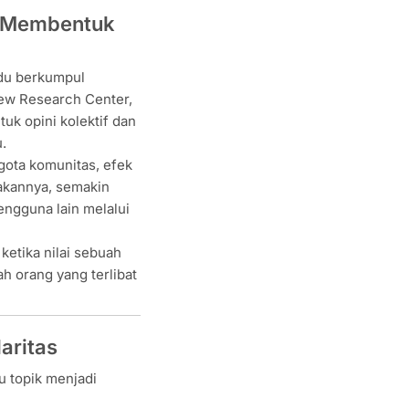
m Membentuk
idu berkumpul
Pew Research Center,
uk opini kolektif dan
.
ggota komunitas, efek
rakannya, semakin
engguna lain melalui
u ketika nilai sebuah
h orang yang terlibat
aritas
u topik menjadi