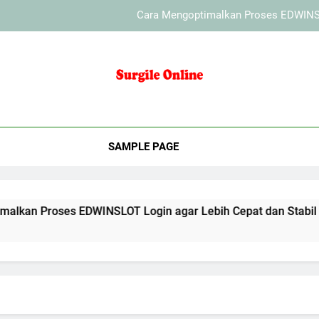
Cara Mengoptimalkan Proses EDWINSLO
Panduan Login Edwinslot Tanpa Kesalahan Da
Cara Mengatasi Lebah4D Login Gaga
gile Online
Panduan Menghindari Kesa
lat Medis Dan Perlengkapan Kesehatan Berkualitas Di Surgile 
Cara Mengoptimalkan Proses EDWINSLO
SAMPLE PAGE
Panduan Login Edwinslot Tanpa Kesalahan Da
Cara Mengatasi Lebah4D Login Gaga
roses EDWINSLOT Login agar Lebih Cepat dan Stabil
Pa
2 