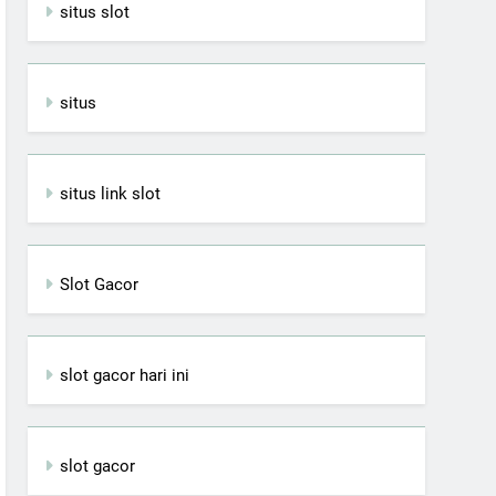
situs slot
situs
situs link slot
Slo
t
Gacor
slot gacor hari ini
slot gacor