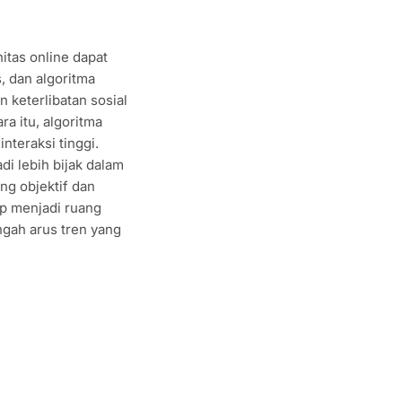
itas online dapat
s, dan algoritma
n keterlibatan sosial
a itu, algoritma
nteraksi tinggi.
 lebih bijak dalam
ng objektif dan
tap menjadi ruang
engah arus tren yang