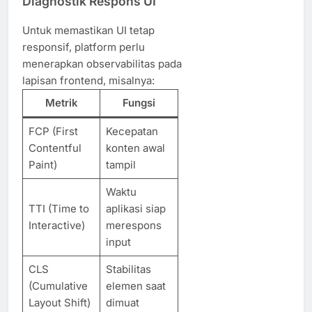
Diagnostik Respons UI
Untuk memastikan UI tetap
responsif, platform perlu
menerapkan observabilitas pada
lapisan frontend, misalnya:
Metrik
Fungsi
FCP (First
Kecepatan
Contentful
konten awal
Paint)
tampil
Waktu
TTI (Time to
aplikasi siap
Interactive)
merespons
input
CLS
Stabilitas
(Cumulative
elemen saat
Layout Shift)
dimuat