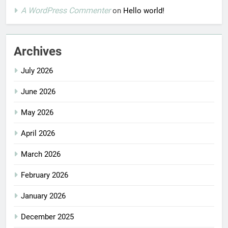
A WordPress Commenter
on
Hello world!
Archives
July 2026
June 2026
May 2026
April 2026
March 2026
February 2026
January 2026
December 2025