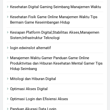
Kesehatan Digital Gaming Seimbang Manajemen Waktu
Kesehatan Fisik Game Online Manajemen Waktu Tips
Bermain Game Keseimbangan Hidup
Kesiapan Platform Digital,Stabilitas Akses,Manajemen
Sistem,Infrastruktur Teknologi
login edwinslot alternatif
Manajemen Waktu Gamer Panduan Game Online
Produktivitas dan Hiburan Kesehatan Mental Gamer Tips
Hidup Seimbang
Mitologi dan Hiburan Digital
Optimasi Akses Digital
Optimasi Login dan Efisiensi Akses
Panduan Akurasi Data Login