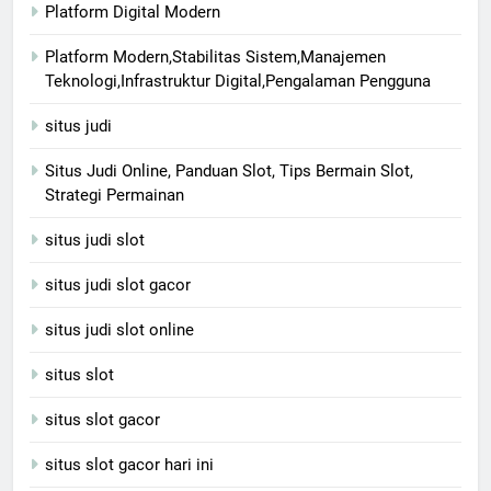
Platform Digital Modern
Platform Modern,Stabilitas Sistem,Manajemen
Teknologi,Infrastruktur Digital,Pengalaman Pengguna
situs judi
Situs Judi Online, Panduan Slot, Tips Bermain Slot,
Strategi Permainan
situs judi slot
situs judi slot gacor
situs judi slot online
situs slot
situs slot gacor
situs slot gacor hari ini