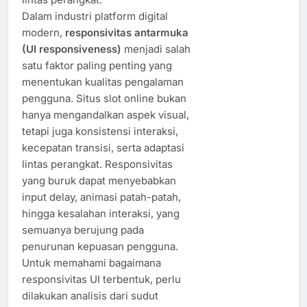
Dalam industri platform digital
modern,
responsivitas antarmuka
(UI responsiveness)
menjadi salah
satu faktor paling penting yang
menentukan kualitas pengalaman
pengguna. Situs slot online bukan
hanya mengandalkan aspek visual,
tetapi juga konsistensi interaksi,
kecepatan transisi, serta adaptasi
lintas perangkat. Responsivitas
yang buruk dapat menyebabkan
input delay, animasi patah-patah,
hingga kesalahan interaksi, yang
semuanya berujung pada
penurunan kepuasan pengguna.
Untuk memahami bagaimana
responsivitas UI terbentuk, perlu
dilakukan analisis dari sudut