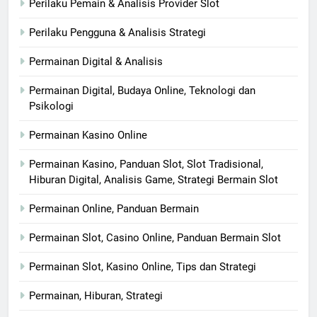
Perilaku Pemain & Analisis Provider Slot
Perilaku Pengguna & Analisis Strategi
Permainan Digital & Analisis
Permainan Digital, Budaya Online, Teknologi dan
Psikologi
Permainan Kasino Online
Permainan Kasino, Panduan Slot, Slot Tradisional,
Hiburan Digital, Analisis Game, Strategi Bermain Slot
Permainan Online, Panduan Bermain
Permainan Slot, Casino Online, Panduan Bermain Slot
Permainan Slot, Kasino Online, Tips dan Strategi
Permainan, Hiburan, Strategi