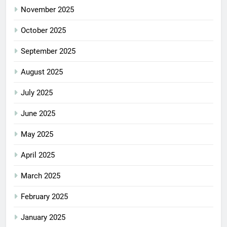
November 2025
October 2025
September 2025
August 2025
July 2025
June 2025
May 2025
April 2025
March 2025
February 2025
January 2025