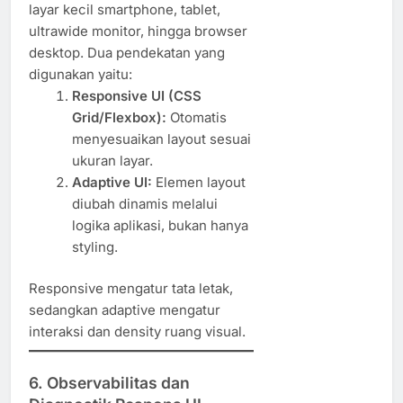
layar kecil smartphone, tablet,
ultrawide monitor, hingga browser
desktop. Dua pendekatan yang
digunakan yaitu:
Responsive UI (CSS
Grid/Flexbox):
Otomatis
menyesuaikan layout sesuai
ukuran layar.
Adaptive UI:
Elemen layout
diubah dinamis melalui
logika aplikasi, bukan hanya
styling.
Responsive mengatur tata letak,
sedangkan adaptive mengatur
interaksi dan density ruang visual.
6. Observabilitas dan