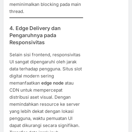
meminimalkan blocking pada main
thread.
4. Edge Delivery dan
Pengaruhnya pada
Responsivitas
Selain sisi frontend, responsivitas
UI sangat dipengaruhi oleh jarak
data terhadap pengguna. Situs slot
digital modern sering
memanfaatkan
edge node
atau
CDN untuk mempercepat
distribusi aset visual. Dengan
memindahkan resource ke server
yang lebih dekat dengan lokasi
pengguna, waktu pemuatan UI
dapat dikurangi secara signifikan.