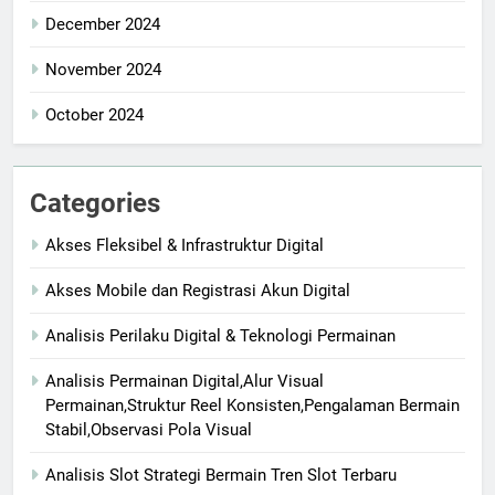
December 2024
November 2024
October 2024
Categories
Akses Fleksibel & Infrastruktur Digital
Akses Mobile dan Registrasi Akun Digital
Analisis Perilaku Digital & Teknologi Permainan
Analisis Permainan Digital,Alur Visual
Permainan,Struktur Reel Konsisten,Pengalaman Bermain
Stabil,Observasi Pola Visual
Analisis Slot Strategi Bermain Tren Slot Terbaru