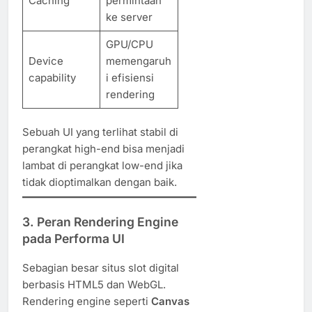
Caching
permintaan
ke server
GPU/CPU
Device
memengaruh
capability
i efisiensi
rendering
Sebuah UI yang terlihat stabil di
perangkat high-end bisa menjadi
lambat di perangkat low-end jika
tidak dioptimalkan dengan baik.
3. Peran Rendering Engine
pada Performa UI
Sebagian besar situs slot digital
berbasis HTML5 dan WebGL.
Rendering engine seperti
Canvas