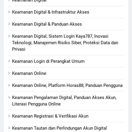
Keamanan Digital
Keamanan Digital & Infrastruktur Akses
Keamanan Digital & Panduan Akses
Keamanan Digital, Sistem Login Kaya787, Inovasi
Teknologi, Manajemen Risiko Siber, Proteksi Data dan
Privasi
Keamanan Login di Perangkat Umum
Keamanan Online
Keamanan Online, Platform Horas88, Panduan Pengguna
Keamanan Pengalaman Digital, Panduan Akses Akun,
Literasi Pengguna Online
Keamanan Registrasi & Verifikasi Akun
Keamanan Tautan dan Perlindungan Akun Digital