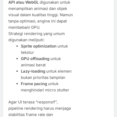
API atau WebGL
digunakan untuk
menampilkan animasi dan objek
visual dalam kualitas tinggi. Namun
tanpa optimasi, engine ini dapat
membebani GPU.
Strategi rendering yang umum
digunakan meliputi:
Sprite optimization
untuk
tekstur
GPU offloading
untuk
animasi berat
Lazy-loading
untuk elemen
bukan prioritas tampilan
Frame pacing
untuk
menghindari micro stutter
Agar UI terasa “responsif”,
pipeline rendering harus menjaga
stabilitas frame rate dan