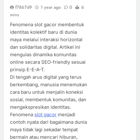
f7867d9
1 year ago
0
6
mins
Fenomena slot gacor membentuk
identitas kolektif baru di dunia
maya melalui interaksi horizontal
dan solidaritas digital. Artikel ini
mengulas dinamika komunitas
online secara SEO-friendly sesuai
prinsip E-E-A-T.
Di tengah arus digital yang terus
berkembang, manusia menemukan
cara baru untuk menjalin koneksi
sosial, membentuk komunitas, dan
mengekspresikan identitas.
Fenomena
slot gacor
menjadi
contoh nyata dari bagaimana dunia
maya tidak lagi sekadar tempat
bermain atau mencari hiburan,