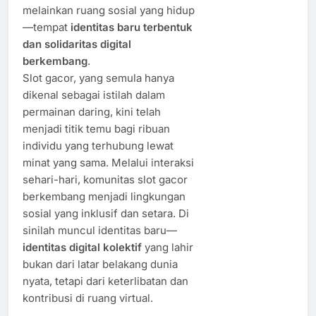
melainkan ruang sosial yang hidup
—tempat
identitas baru terbentuk
dan solidaritas digital
berkembang
.
Slot gacor, yang semula hanya
dikenal sebagai istilah dalam
permainan daring, kini telah
menjadi titik temu bagi ribuan
individu yang terhubung lewat
minat yang sama. Melalui interaksi
sehari-hari, komunitas slot gacor
berkembang menjadi lingkungan
sosial yang inklusif dan setara. Di
sinilah muncul identitas baru—
identitas digital kolektif
yang lahir
bukan dari latar belakang dunia
nyata, tetapi dari keterlibatan dan
kontribusi di ruang virtual.