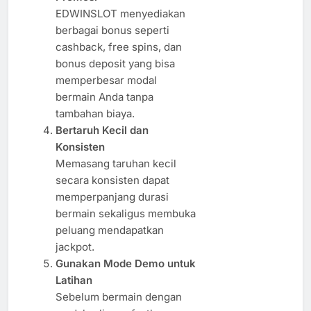
EDWINSLOT menyediakan
berbagai bonus seperti
cashback, free spins, dan
bonus deposit yang bisa
memperbesar modal
bermain Anda tanpa
tambahan biaya.
Bertaruh Kecil dan
Konsisten
Memasang taruhan kecil
secara konsisten dapat
memperpanjang durasi
bermain sekaligus membuka
peluang mendapatkan
jackpot.
Gunakan Mode Demo untuk
Latihan
Sebelum bermain dengan