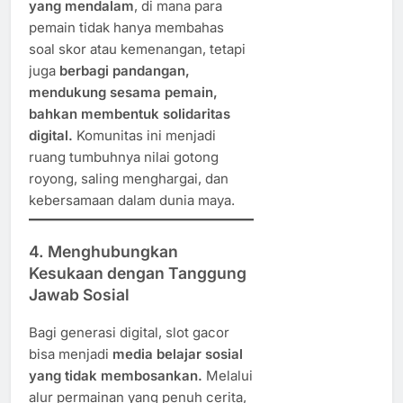
yang mendalam
, di mana para
pemain tidak hanya membahas
soal skor atau kemenangan, tetapi
juga
berbagi pandangan,
mendukung sesama pemain,
bahkan membentuk solidaritas
digital.
Komunitas ini menjadi
ruang tumbuhnya nilai gotong
royong, saling menghargai, dan
kebersamaan dalam dunia maya.
4.
Menghubungkan
Kesukaan dengan Tanggung
Jawab Sosial
Bagi generasi digital, slot gacor
bisa menjadi
media belajar sosial
yang tidak membosankan.
Melalui
alur permainan yang penuh cerita,