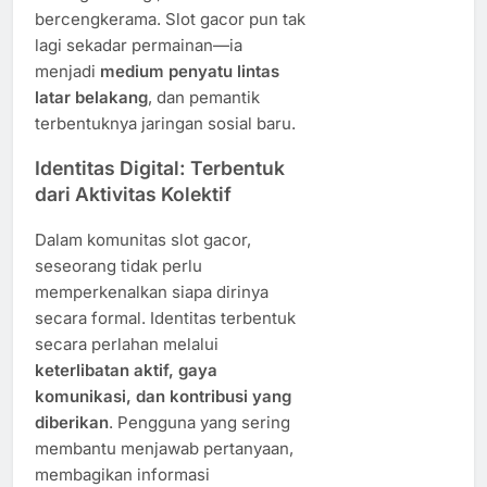
bercengkerama. Slot gacor pun tak
lagi sekadar permainan—ia
menjadi
medium penyatu lintas
latar belakang
, dan pemantik
terbentuknya jaringan sosial baru.
Identitas Digital: Terbentuk
dari Aktivitas Kolektif
Dalam komunitas slot gacor,
seseorang tidak perlu
memperkenalkan siapa dirinya
secara formal. Identitas terbentuk
secara perlahan melalui
keterlibatan aktif, gaya
komunikasi, dan kontribusi yang
diberikan
. Pengguna yang sering
membantu menjawab pertanyaan,
membagikan informasi