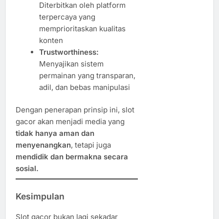
Diterbitkan oleh platform
terpercaya yang
memprioritaskan kualitas
konten
Trustworthiness:
Menyajikan sistem
permainan yang transparan,
adil, dan bebas manipulasi
Dengan penerapan prinsip ini, slot
gacor akan menjadi media yang
tidak hanya aman dan
menyenangkan
, tetapi juga
mendidik dan bermakna secara
sosial.
Kesimpulan
Slot gacor bukan lagi sekadar