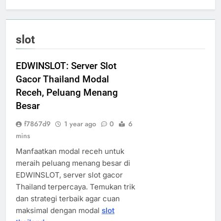
slot
EDWINSLOT: Server Slot
Gacor Thailand Modal
Receh, Peluang Menang
Besar
f7867d9
1 year ago
0
6
mins
Manfaatkan modal receh untuk
meraih peluang menang besar di
EDWINSLOT, server slot gacor
Thailand terpercaya. Temukan trik
dan strategi terbaik agar cuan
maksimal dengan modal
slot