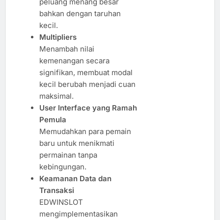
peluang menang besar
bahkan dengan taruhan
kecil.
Multipliers
Menambah nilai
kemenangan secara
signifikan, membuat modal
kecil berubah menjadi cuan
maksimal.
User Interface yang Ramah
Pemula
Memudahkan para pemain
baru untuk menikmati
permainan tanpa
kebingungan.
Keamanan Data dan
Transaksi
EDWINSLOT
mengimplementasikan