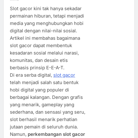
Slot gacor kini tak hanya sekadar
permainan hiburan, tetapi menjadi
media yang menghubungkan hobi
digital dengan nilai-nilai sosial.
Artikel ini membahas bagaimana
slot gacor dapat membentuk
kesadaran sosial melalui narasi,
komunitas, dan desain etis
berbasis prinsip E-E-A-T.
Di era serba digital,
slot gacor
telah menjadi salah satu bentuk
hobi digital yang populer di
berbagai kalangan. Dengan grafis
yang menarik, gameplay yang
sederhana, dan sensasi yang seru,
slot berhasil menarik perhatian
jutaan pemain di seluruh dunia.
Namun,
perkembangan slot gacor