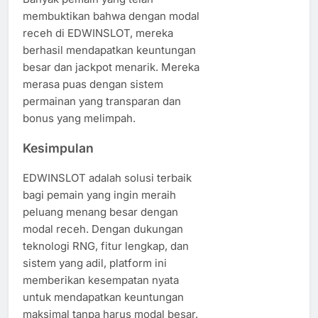
membuktikan bahwa dengan modal
receh di EDWINSLOT, mereka
berhasil mendapatkan keuntungan
besar dan jackpot menarik. Mereka
merasa puas dengan sistem
permainan yang transparan dan
bonus yang melimpah.
Kesimpulan
EDWINSLOT adalah solusi terbaik
bagi pemain yang ingin meraih
peluang menang besar dengan
modal receh. Dengan dukungan
teknologi RNG, fitur lengkap, dan
sistem yang adil, platform ini
memberikan kesempatan nyata
untuk mendapatkan keuntungan
maksimal tanpa harus modal besar.