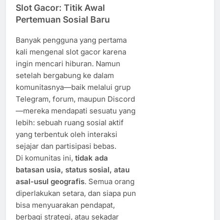
Slot Gacor: Titik Awal
Pertemuan Sosial Baru
Banyak pengguna yang pertama
kali mengenal slot gacor karena
ingin mencari hiburan. Namun
setelah bergabung ke dalam
komunitasnya—baik melalui grup
Telegram, forum, maupun Discord
—mereka mendapati sesuatu yang
lebih: sebuah ruang sosial aktif
yang terbentuk oleh interaksi
sejajar dan partisipasi bebas.
Di komunitas ini,
tidak ada
batasan usia, status sosial, atau
asal-usul geografis
. Semua orang
diperlakukan setara, dan siapa pun
bisa menyuarakan pendapat,
berbagi strategi, atau sekadar