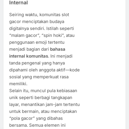
Internal
Seiring waktu, komunitas slot
gacor menciptakan budaya
digitalnya sendiri. Istilah seperti
“malam gacor”, “spin hoki”, atau
penggunaan emoji tertentu
menjadi bagian dari
bahasa
internal komunitas
. Ini menjadi
tanda pengenal yang hanya
dipahami oleh anggota aktif—kode
sosial yang memperkuat rasa
memiliki.
Selain itu, muncul pula kebiasaan
unik seperti berbagi tangkapan
layar, menantikan jam-jam tertentu
untuk bermain, atau menciptakan
“pola gacor” yang dibahas
bersama. Semua elemen ini