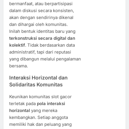
bermanfaat, atau berpartisipasi
dalam diskusi secara konsisten,
akan dengan sendirinya dikenal
dan dihargai oleh komunitas.
Inilah bentuk identitas baru yang
terkonstruksi secara digital dan
kolektif
. Tidak berdasarkan data
administratif, tapi dari reputasi
yang dibangun melalui pengalaman
bersama.
Interaksi Horizontal dan
Solidaritas Komunitas
Keunikan komunitas slot gacor
terletak pada
pola interaksi
horizontal
yang mereka
kembangkan. Setiap anggota
memiliki hak dan peluang yang