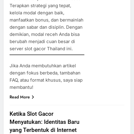
Terapkan strategi yang tepat,
kelola modal dengan baik,
manfaatkan bonus, dan bermainlah
dengan sabar dan disiplin. Dengan
demikian, modal receh Anda bisa
berubah menjadi cuan besar di
server slot gacor Thailand ini.
Jika Anda membutuhkan artikel
dengan fokus berbeda, tambahan
FAQ, atau format khusus, saya siap
membantu!
Read More
Ketika Slot Gacor
Menyatukan: Identitas Baru
yang Terbentuk di Internet