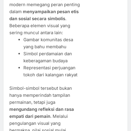
modern memegang peran penting
dalam
menyampaikan pesan etis
dan sosial secara simbolis
.
Beberapa elemen visual yang
sering muncul antara lain:
Gambar komunitas desa
yang bahu membahu
Simbol perdamaian dan
keberagaman budaya
Representasi perjuangan
tokoh dari kalangan rakyat
Simbol-simbol tersebut bukan
hanya memperindah tampilan
permainan, tetapi juga
mengundang refleksi dan rasa
empati dari pemain
. Melalui
pengulangan visual yang
bermakna, nilai sosial mulai