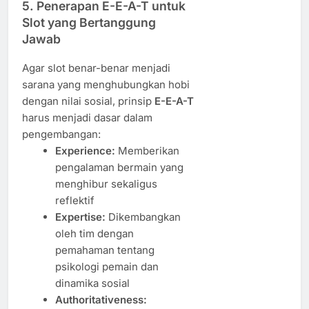
5.
Penerapan E-E-A-T untuk
Slot yang Bertanggung
Jawab
Agar slot benar-benar menjadi
sarana yang menghubungkan hobi
dengan nilai sosial, prinsip
E-E-A-T
harus menjadi dasar dalam
pengembangan:
Experience:
Memberikan
pengalaman bermain yang
menghibur sekaligus
reflektif
Expertise:
Dikembangkan
oleh tim dengan
pemahaman tentang
psikologi pemain dan
dinamika sosial
Authoritativeness: