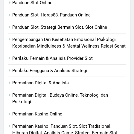
Panduan Slot Online
Panduan Slot, Horas88, Panduan Online
Panduan Slot, Strategi Bermain Slot, Slot Online
Pengembangan Diri Kesehatan Emosional Psikologi
Kepribadian Mindfulness & Mental Wellness Relasi Sehat
Perilaku Pemain & Analisis Provider Slot
Perilaku Pengguna & Analisis Strategi
Permainan Digital & Analisis
Permainan Digital, Budaya Online, Teknologi dan
Psikologi
Permainan Kasino Online
Permainan Kasino, Panduan Slot, Slot Tradisional,
Hiburan Digital, Analisis Game, Strategi Bermain Slot