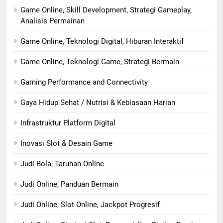
Game Online, Skill Development, Strategi Gameplay,
Analisis Permainan
Game Online, Teknologi Digital, Hiburan Interaktif
Game Online, Teknologi Game, Strategi Bermain
Gaming Performance and Connectivity
Gaya Hidup Sehat / Nutrisi & Kebiasaan Harian
Infrastruktur Platform Digital
Inovasi Slot & Desain Game
Judi Bola, Taruhan Online
Judi Online, Panduan Bermain
Judi Online, Slot Online, Jackpot Progresif