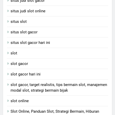
situs judi slot gacor
situs judi slot online
situs slot
situs slot gacor
situs slot gacor hari ini
slot
slot gacor
slot gacor hari ini
slot gacor, target realistis, tips bermain slot, manajemen
modal slot, strategi bermain bijak
slot online
Slot Online, Panduan Slot, Strategi Bermain, Hiburan