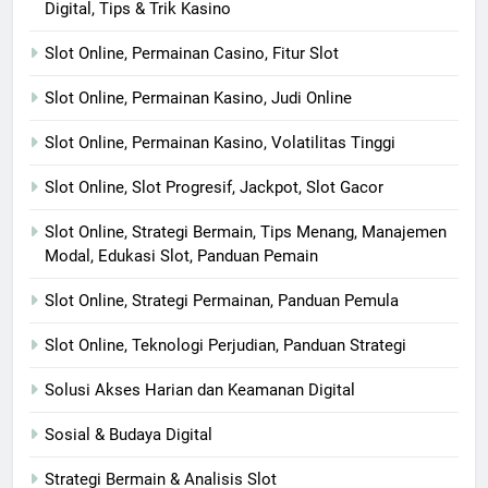
Digital, Tips & Trik Kasino
Slot Online, Permainan Casino, Fitur Slot
Slot Online, Permainan Kasino, Judi Online
Slot Online, Permainan Kasino, Volatilitas Tinggi
Slot Online, Slot Progresif, Jackpot, Slot Gacor
Slot Online, Strategi Bermain, Tips Menang, Manajemen
Modal, Edukasi Slot, Panduan Pemain
Slot Online, Strategi Permainan, Panduan Pemula
Slot Online, Teknologi Perjudian, Panduan Strategi
Solusi Akses Harian dan Keamanan Digital
Sosial & Budaya Digital
Strategi Bermain & Analisis Slot