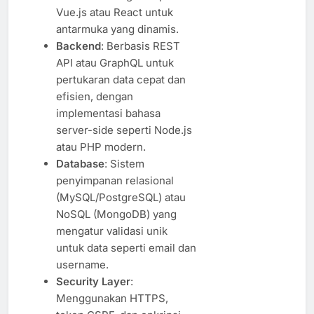
Vue.js atau React untuk
antarmuka yang dinamis.
Backend
: Berbasis REST
API atau GraphQL untuk
pertukaran data cepat dan
efisien, dengan
implementasi bahasa
server-side seperti Node.js
atau PHP modern.
Database
: Sistem
penyimpanan relasional
(MySQL/PostgreSQL) atau
NoSQL (MongoDB) yang
mengatur validasi unik
untuk data seperti email dan
username.
Security Layer
:
Menggunakan HTTPS,