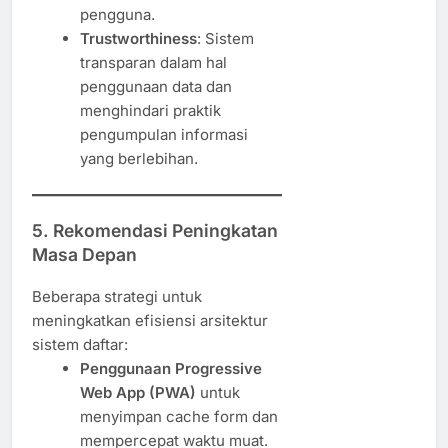
pengguna.
Trustworthiness
: Sistem
transparan dalam hal
penggunaan data dan
menghindari praktik
pengumpulan informasi
yang berlebihan.
5. Rekomendasi Peningkatan
Masa Depan
Beberapa strategi untuk
meningkatkan efisiensi arsitektur
sistem daftar:
Penggunaan Progressive
Web App (PWA)
untuk
menyimpan cache form dan
mempercepat waktu muat.