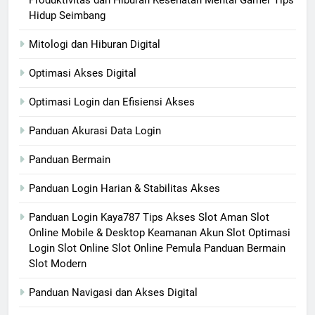
Produktivitas dan Hiburan Kesehatan Mental Gamer Tips
Hidup Seimbang
Mitologi dan Hiburan Digital
Optimasi Akses Digital
Optimasi Login dan Efisiensi Akses
Panduan Akurasi Data Login
Panduan Bermain
Panduan Login Harian & Stabilitas Akses
Panduan Login Kaya787 Tips Akses Slot Aman Slot
Online Mobile & Desktop Keamanan Akun Slot Optimasi
Login Slot Online Slot Online Pemula Panduan Bermain
Slot Modern
Panduan Navigasi dan Akses Digital