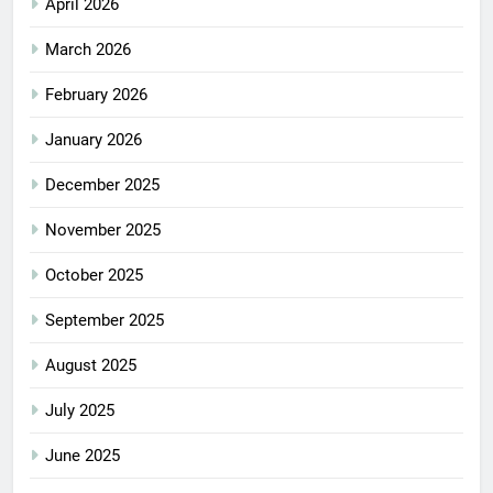
April 2026
March 2026
February 2026
January 2026
December 2025
November 2025
October 2025
September 2025
August 2025
July 2025
June 2025