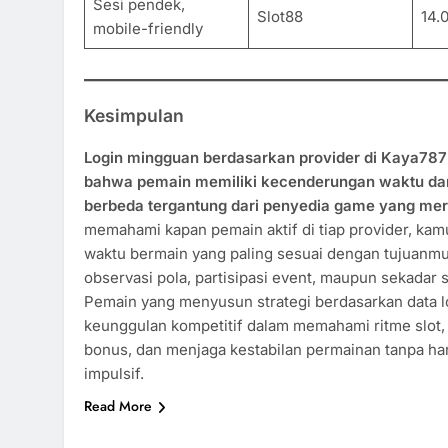
Sesi pendek,
Slot88
14.
mobile-friendly
Kesimpulan
Login mingguan berdasarkan provider di Kaya78
bahwa pemain memiliki kecenderungan waktu da
berbeda tergantung dari penyedia game yang mere
memahami kapan pemain aktif di tiap provider, ka
waktu bermain yang paling sesuai dengan tujuanm
observasi pola, partisipasi event, maupun sekadar s
Pemain yang menyusun strategi berdasarkan data lo
keunggulan kompetitif dalam memahami ritme slot
bonus, dan menjaga kestabilan permainan tanpa ha
impulsif.
Read More