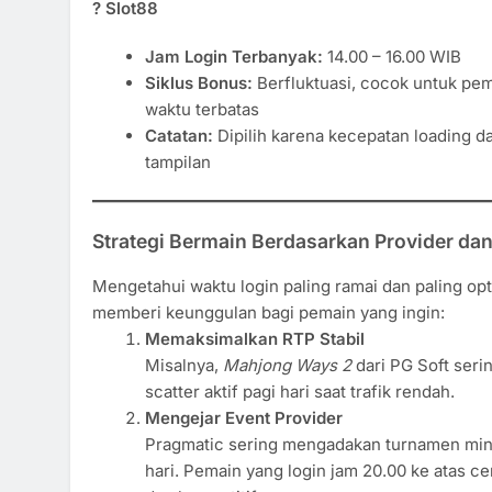
?
Slot88
Jam Login Terbanyak:
14.00 – 16.00 WIB
Siklus Bonus:
Berfluktuasi, cocok untuk pe
waktu terbatas
Catatan:
Dipilih karena kecepatan loading 
tampilan
Strategi Bermain Berdasarkan Provider da
Mengetahui waktu login paling ramai dan paling opt
memberi keunggulan bagi pemain yang ingin:
Memaksimalkan RTP Stabil
Misalnya,
Mahjong Ways 2
dari PG Soft seri
scatter aktif pagi hari saat trafik rendah.
Mengejar Event Provider
Pragmatic sering mengadakan turnamen mi
hari. Pemain yang login jam 20.00 ke atas ce