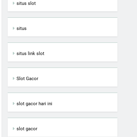
situs slot
situs
situs link slot
Slo
t
Gacor
slot gacor hari ini
slot gacor