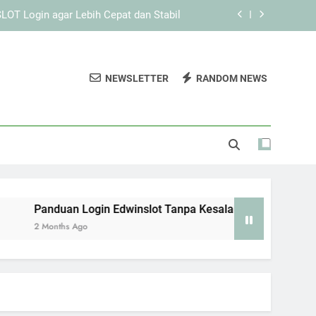
T Login agar Lebih Cepat dan Stabil
ta agar Akses Lebih Aman dan Terarah
l di Browser dengan Aman dan Terarah
NEWSLETTER
RANDOM NEWS
lahan saat Mengakses Jalur Alternatif
Online. Solusi Untuk Kebutuhan Medis Anda.
T Login agar Lebih Cepat dan Stabil
ta agar Akses Lebih Aman dan Terarah
l di Browser dengan Aman dan Terarah
an Login Edwinslot Tanpa Kesalahan Data agar Akses Lebih
hs Ago