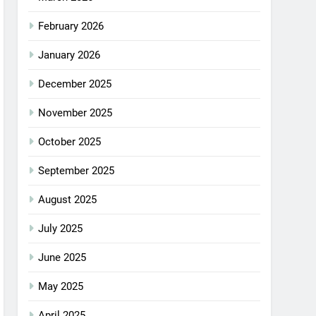
February 2026
January 2026
December 2025
November 2025
October 2025
September 2025
August 2025
July 2025
June 2025
May 2025
April 2025