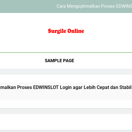
Cara Mengoptimalkan Proses EDWINSLO
Panduan Login Edwinslot Tanpa Kesalahan Da
Cara Mengatasi Lebah4D Login Gaga
gile Online
Panduan Menghindari Kesa
lat Medis Dan Perlengkapan Kesehatan Berkualitas Di Surgile 
Cara Mengoptimalkan Proses EDWINSLO
SAMPLE PAGE
Panduan Login Edwinslot Tanpa Kesalahan Da
Cara Mengatasi Lebah4D Login Gaga
es EDWINSLOT Login agar Lebih Cepat dan Stabil
Pandu
2 Mont