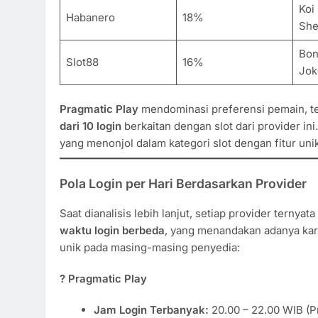
Koi
Habanero
18%
Sh
Bon
Slot88
16%
Jok
Pragmatic Play
mendominasi preferensi pemain, te
dari 10 login
berkaitan dengan slot dari provider ini
yang menonjol dalam kategori slot dengan fitur unik
Pola Login per Hari Berdasarkan Provider
Saat dianalisis lebih lanjut, setiap provider terny
waktu login berbeda
, yang menandakan adanya kar
unik pada masing-masing penyedia:
?
Pragmatic Play
Jam Login Terbanyak:
20.00 – 22.00 WIB (P