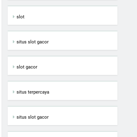
slot
situs slot gacor
slot gacor
situs terpercaya
situs slot gacor