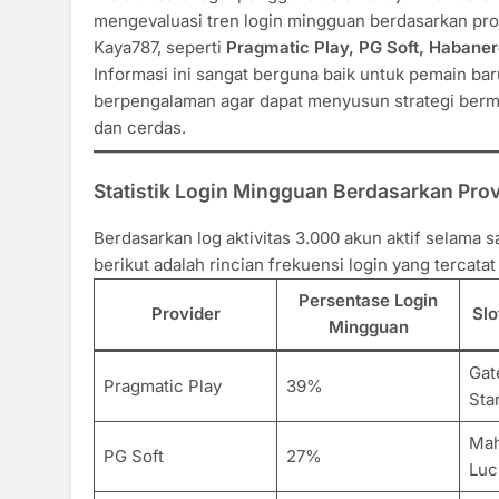
mengevaluasi tren login mingguan berdasarkan pro
Kaya787, seperti
Pragmatic Play, PG Soft, Habaner
Informasi ini sangat berguna baik untuk pemain b
berpengalaman agar dapat menyusun strategi berma
dan cerdas.
Statistik Login Mingguan Berdasarkan Prov
Berdasarkan log aktivitas 3.000 akun aktif selama s
berikut adalah rincian frekuensi login yang tercatat
Persentase Login
Provider
Slo
Mingguan
Gat
Pragmatic Play
39%
Sta
Mah
PG Soft
27%
Luc