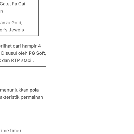
 Gate, Fa Cai
en
anza Gold,
er’s Jewels
rlihat dari hampir
4
. Disusul oleh
PG Soft
,
 dan RTP stabil.
ata menunjukkan
pola
akteristik permainan
rime time)