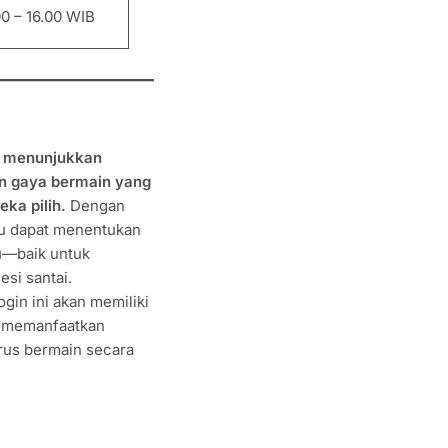
00 – 16.00 WIB
7 menunjukkan
n gaya bermain yang
ka pilih.
Dengan
mu dapat menentukan
u—baik untuk
esi santai.
gin ini akan memiliki
, memanfaatkan
rus bermain secara