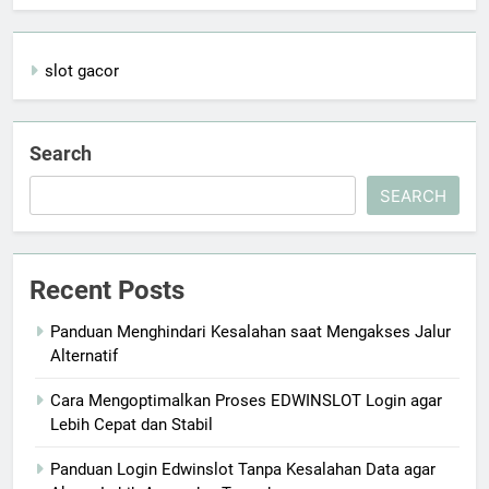
slot gacor
Search
SEARCH
Recent Posts
Panduan Menghindari Kesalahan saat Mengakses Jalur
Alternatif
Cara Mengoptimalkan Proses EDWINSLOT Login agar
Lebih Cepat dan Stabil
Panduan Login Edwinslot Tanpa Kesalahan Data agar