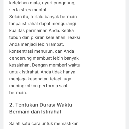
kelelahan mata, nyeri punggung,
serta stres mental.
Selain itu, terlalu banyak bermain
tanpa istirahat dapat mengurangi
kualitas permainan Anda. Ketika
tubuh dan pikiran kelelahan, reaksi
Anda menjadi lebih lambat,
konsentrasi menurun, dan Anda
cenderung membuat lebih banyak
kesalahan. Dengan memberi waktu
untuk istirahat, Anda tidak hanya
menjaga kesehatan tetapi juga
meningkatkan performa saat
bermain.
2. Tentukan Durasi Waktu
Bermain dan Istirahat
Salah satu cara untuk memastikan