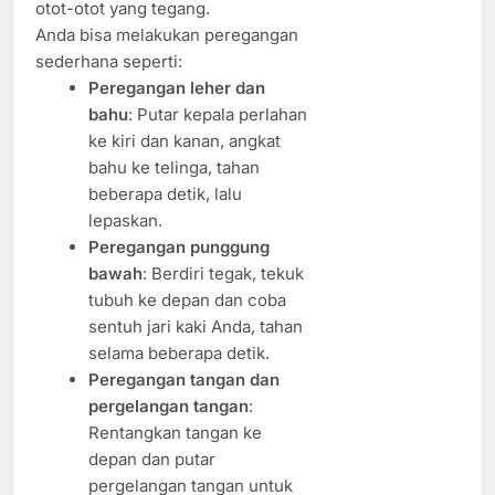
otot-otot yang tegang.
Anda bisa melakukan peregangan
sederhana seperti:
Peregangan leher dan
bahu
: Putar kepala perlahan
ke kiri dan kanan, angkat
bahu ke telinga, tahan
beberapa detik, lalu
lepaskan.
Peregangan punggung
bawah
: Berdiri tegak, tekuk
tubuh ke depan dan coba
sentuh jari kaki Anda, tahan
selama beberapa detik.
Peregangan tangan dan
pergelangan tangan
:
Rentangkan tangan ke
depan dan putar
pergelangan tangan untuk