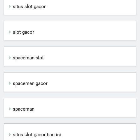
situs slot gacor
slot gacor
spaceman slot
spaceman gacor
spaceman
situs slot gacor hari ini