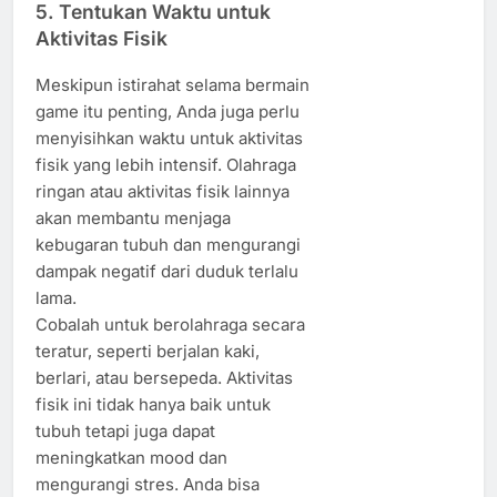
5. Tentukan Waktu untuk
Aktivitas Fisik
Meskipun istirahat selama bermain
game itu penting, Anda juga perlu
menyisihkan waktu untuk aktivitas
fisik yang lebih intensif. Olahraga
ringan atau aktivitas fisik lainnya
akan membantu menjaga
kebugaran tubuh dan mengurangi
dampak negatif dari duduk terlalu
lama.
Cobalah untuk berolahraga secara
teratur, seperti berjalan kaki,
berlari, atau bersepeda. Aktivitas
fisik ini tidak hanya baik untuk
tubuh tetapi juga dapat
meningkatkan mood dan
mengurangi stres. Anda bisa