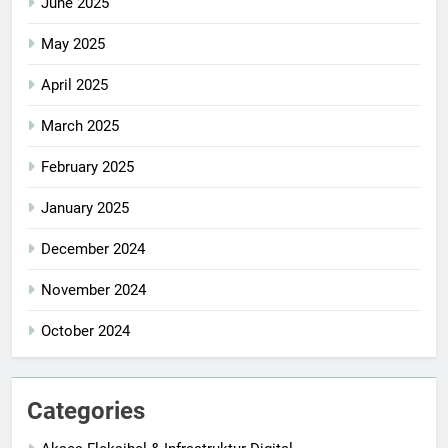
June 2025
May 2025
April 2025
March 2025
February 2025
January 2025
December 2024
November 2024
October 2024
Categories