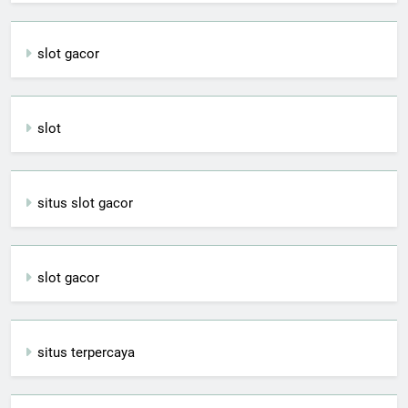
slot gacor
slot
situs slot gacor
slot gacor
situs terpercaya