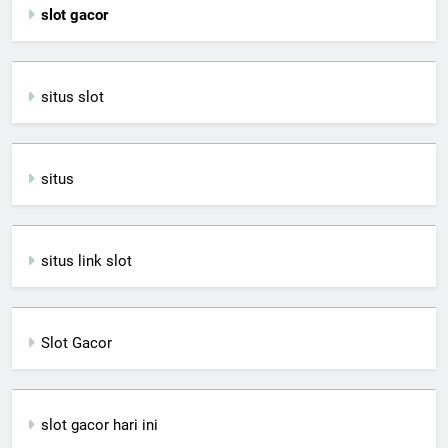
slot gacor
situs slot
situs
situs link slot
Slo
t
Gacor
slot gacor hari ini