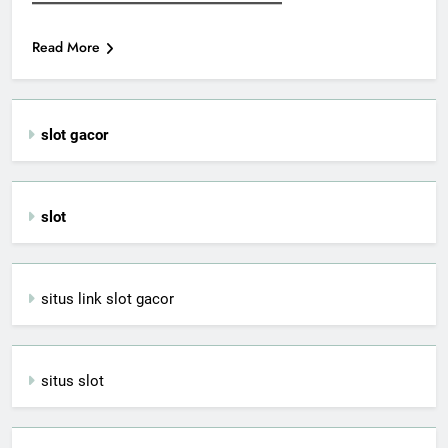
Read More
slot gacor
slot
situs link slot gacor
situs slot