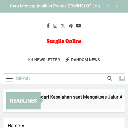
Skip
Panduan Login Edwinslot Tanpa Kesalahan Data
to
agar Akses Lebih Aman dan Terarah
content
Cara Mengatasi Lebah4D Login Gagal di Browser
dengan Aman dan Terarah
Panduan Menghindari Kesalahan saat Mengakses
Jalur Alternatif
Cara Mengoptimalkan Proses EDWINSLOT Login
agar Lebih Cepat dan Stabil
Surgile Online
Dapatkan Alat Medis Dan Perlengkapan
Panduan Login Edwinslot Tanpa Kesalahan Data
NEWSLETTER
RANDOM NEWS
agar Akses Lebih Aman dan Terarah
Kesehatan Berkualitas Di Surgile Online.
Cara Mengatasi Lebah4D Login Gagal di Browser
Solusi Untuk Kebutuhan Medis Anda.
dengan Aman dan Terarah
MENU
nduan Menghindari Kesalahan saat Mengakses Jalur Alternat
HEADLINES
Weeks Ago
Home