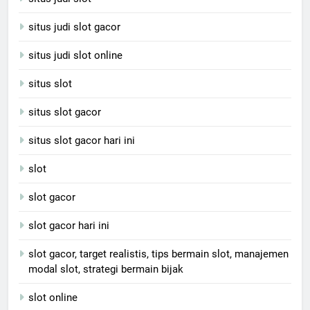
situs judi slot gacor
situs judi slot online
situs slot
situs slot gacor
situs slot gacor hari ini
slot
slot gacor
slot gacor hari ini
slot gacor, target realistis, tips bermain slot, manajemen
modal slot, strategi bermain bijak
slot online