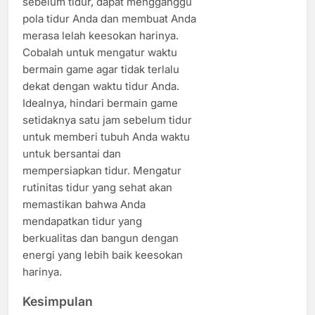
sebelum tidur, dapat mengganggu
pola tidur Anda dan membuat Anda
merasa lelah keesokan harinya.
Cobalah untuk mengatur waktu
bermain game agar tidak terlalu
dekat dengan waktu tidur Anda.
Idealnya, hindari bermain game
setidaknya satu jam sebelum tidur
untuk memberi tubuh Anda waktu
untuk bersantai dan
mempersiapkan tidur. Mengatur
rutinitas tidur yang sehat akan
memastikan bahwa Anda
mendapatkan tidur yang
berkualitas dan bangun dengan
energi yang lebih baik keesokan
harinya.
Kesimpulan