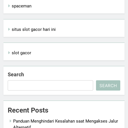
spaceman
situs slot gacor hari ini
slot gacor
Search
SEARCH
Recent Posts
Panduan Menghindari Kesalahan saat Mengakses Jalur
Alternatif