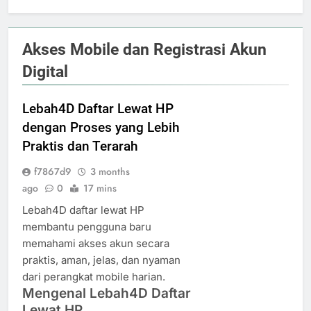
Akses Mobile dan Registrasi Akun
Digital
Lebah4D Daftar Lewat HP
dengan Proses yang Lebih
Praktis dan Terarah
f7867d9
3 months
ago
0
17 mins
Lebah4D daftar lewat HP
membantu pengguna baru
memahami akses akun secara
praktis, aman, jelas, dan nyaman
dari perangkat mobile harian.
Mengenal Lebah4D Daftar
Lewat HP