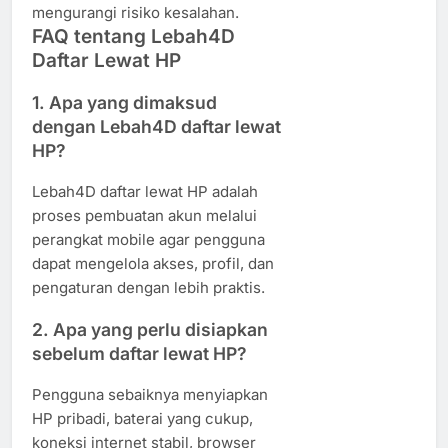
mengurangi risiko kesalahan.
FAQ tentang Lebah4D
Daftar Lewat HP
1. Apa yang dimaksud
dengan Lebah4D daftar lewat
HP?
Lebah4D daftar lewat HP adalah
proses pembuatan akun melalui
perangkat mobile agar pengguna
dapat mengelola akses, profil, dan
pengaturan dengan lebih praktis.
2. Apa yang perlu disiapkan
sebelum daftar lewat HP?
Pengguna sebaiknya menyiapkan
HP pribadi, baterai yang cukup,
koneksi internet stabil, browser