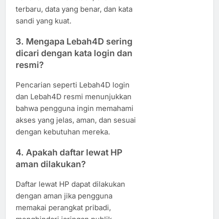
terbaru, data yang benar, dan kata
sandi yang kuat.
3. Mengapa Lebah4D sering
dicari dengan kata login dan
resmi?
Pencarian seperti Lebah4D login
dan Lebah4D resmi menunjukkan
bahwa pengguna ingin memahami
akses yang jelas, aman, dan sesuai
dengan kebutuhan mereka.
4. Apakah daftar lewat HP
aman dilakukan?
Daftar lewat HP dapat dilakukan
dengan aman jika pengguna
memakai perangkat pribadi,