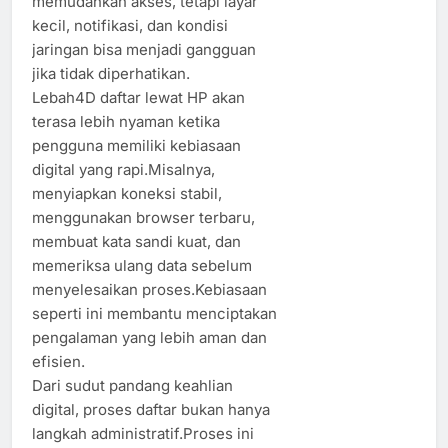
memudahkan akses, tetapi layar
kecil, notifikasi, dan kondisi
jaringan bisa menjadi gangguan
jika tidak diperhatikan.
Lebah4D daftar lewat HP akan
terasa lebih nyaman ketika
pengguna memiliki kebiasaan
digital yang rapi.Misalnya,
menyiapkan koneksi stabil,
menggunakan browser terbaru,
membuat kata sandi kuat, dan
memeriksa ulang data sebelum
menyelesaikan proses.Kebiasaan
seperti ini membantu menciptakan
pengalaman yang lebih aman dan
efisien.
Dari sudut pandang keahlian
digital, proses daftar bukan hanya
langkah administratif.Proses ini