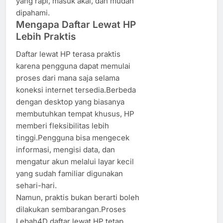
yang rapi, masuk akal, dan mudah
dipahami.
Mengapa Daftar Lewat HP
Lebih Praktis
Daftar lewat HP terasa praktis
karena pengguna dapat memulai
proses dari mana saja selama
koneksi internet tersedia.Berbeda
dengan desktop yang biasanya
membutuhkan tempat khusus, HP
memberi fleksibilitas lebih
tinggi.Pengguna bisa mengecek
informasi, mengisi data, dan
mengatur akun melalui layar kecil
yang sudah familiar digunakan
sehari-hari.
Namun, praktis bukan berarti boleh
dilakukan sembarangan.Proses
Lebah4D daftar lewat HP tetap