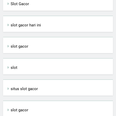
Slo
t
Gacor
slot gacor hari ini
slot gacor
slot
situs slot gacor
slot gacor