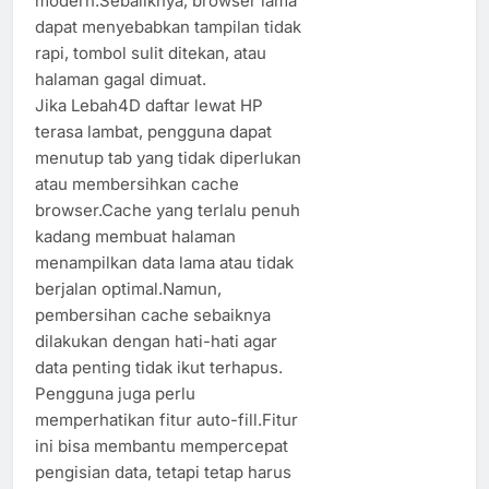
modern.Sebaliknya, browser lama
dapat menyebabkan tampilan tidak
rapi, tombol sulit ditekan, atau
halaman gagal dimuat.
Jika Lebah4D daftar lewat HP
terasa lambat, pengguna dapat
menutup tab yang tidak diperlukan
atau membersihkan cache
browser.Cache yang terlalu penuh
kadang membuat halaman
menampilkan data lama atau tidak
berjalan optimal.Namun,
pembersihan cache sebaiknya
dilakukan dengan hati-hati agar
data penting tidak ikut terhapus.
Pengguna juga perlu
memperhatikan fitur auto-fill.Fitur
ini bisa membantu mempercepat
pengisian data, tetapi tetap harus