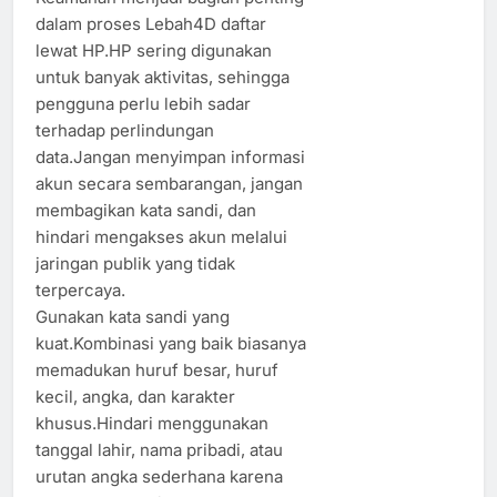
dalam proses Lebah4D daftar
lewat HP.HP sering digunakan
untuk banyak aktivitas, sehingga
pengguna perlu lebih sadar
terhadap perlindungan
data.Jangan menyimpan informasi
akun secara sembarangan, jangan
membagikan kata sandi, dan
hindari mengakses akun melalui
jaringan publik yang tidak
terpercaya.
Gunakan kata sandi yang
kuat.Kombinasi yang baik biasanya
memadukan huruf besar, huruf
kecil, angka, dan karakter
khusus.Hindari menggunakan
tanggal lahir, nama pribadi, atau
urutan angka sederhana karena