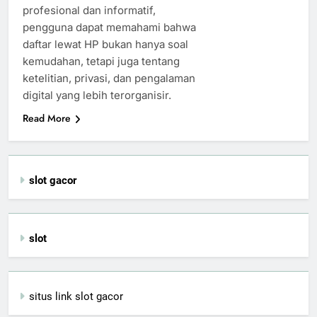
profesional dan informatif,
pengguna dapat memahami bahwa
daftar lewat HP bukan hanya soal
kemudahan, tetapi juga tentang
ketelitian, privasi, dan pengalaman
digital yang lebih terorganisir.
Read More
slot gacor
slot
situs link slot gacor