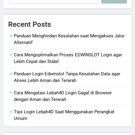
Recent Posts
Panduan Menghindari Kesalahan saat Mengakses Jalur
Alternatif
Cara Mengoptimalkan Proses EDWINSLOT Login agar
Lebih Cepat dan Stabil
Panduan Login Edwinslot Tanpa Kesalahan Data agar
Akses Lebih Aman dan Terarah
Cara Mengatasi Lebah4D Login Gagal di Browser
dengan Aman dan Terarah
Tips Login Lebah4D Saat Menggunakan Perangkat
Umum