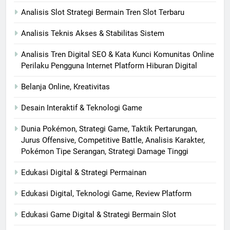
Analisis Slot Strategi Bermain Tren Slot Terbaru
Analisis Teknis Akses & Stabilitas Sistem
Analisis Tren Digital SEO & Kata Kunci Komunitas Online
Perilaku Pengguna Internet Platform Hiburan Digital
Belanja Online, Kreativitas
Desain Interaktif & Teknologi Game
Dunia Pokémon, Strategi Game, Taktik Pertarungan,
Jurus Offensive, Competitive Battle, Analisis Karakter,
Pokémon Tipe Serangan, Strategi Damage Tinggi
Edukasi Digital & Strategi Permainan
Edukasi Digital, Teknologi Game, Review Platform
Edukasi Game Digital & Strategi Bermain Slot