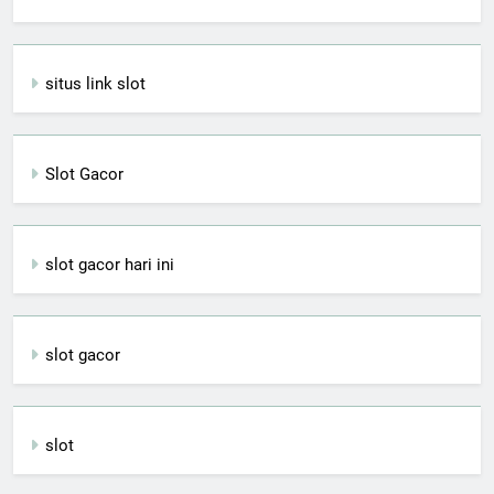
situs link slot
Slo
t
Gacor
slot gacor hari ini
slot gacor
slot