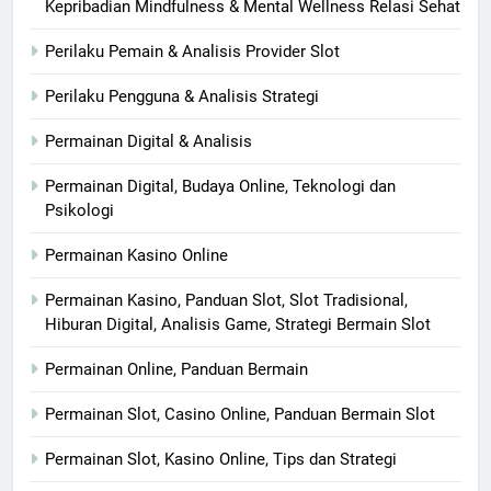
Kepribadian Mindfulness & Mental Wellness Relasi Sehat
Perilaku Pemain & Analisis Provider Slot
Perilaku Pengguna & Analisis Strategi
Permainan Digital & Analisis
Permainan Digital, Budaya Online, Teknologi dan
Psikologi
Permainan Kasino Online
Permainan Kasino, Panduan Slot, Slot Tradisional,
Hiburan Digital, Analisis Game, Strategi Bermain Slot
Permainan Online, Panduan Bermain
Permainan Slot, Casino Online, Panduan Bermain Slot
Permainan Slot, Kasino Online, Tips dan Strategi