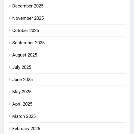
December 2025
November 2025
October 2025
September 2025
August 2025
July 2025
June 2025
May 2025
April 2025
March 2025
February 2025