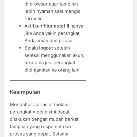
di browser agar tampilan
lebih nyaman saat mengisi
formulir
Aktifkan
fitur autofill
hanya
jika Anda yakin perangkat
Anda aman dan pribadi
Selalu
logout
setelah
selesai menggunakan akun,
terutama jika perangkat
dipinjamkan ke orang lain
Kesimpulan
Mendaftar Corlaslot melalui
perangkat mobile kini dapat
dilakukan dengan mudah berkat
tampilan yang responsif dan
proses yang cepat. Selama