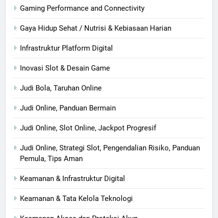
Gaming Performance and Connectivity
Gaya Hidup Sehat / Nutrisi & Kebiasaan Harian
Infrastruktur Platform Digital
Inovasi Slot & Desain Game
Judi Bola, Taruhan Online
Judi Online, Panduan Bermain
Judi Online, Slot Online, Jackpot Progresif
Judi Online, Strategi Slot, Pengendalian Risiko, Panduan
Pemula, Tips Aman
Keamanan & Infrastruktur Digital
Keamanan & Tata Kelola Teknologi