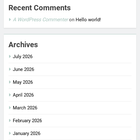
Recent Comments
A WordPress Commenter
on
Hello world!
Archives
July 2026
June 2026
May 2026
April 2026
March 2026
February 2026
January 2026