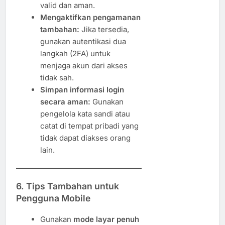
valid dan aman.
Mengaktifkan pengamanan
tambahan:
Jika tersedia,
gunakan autentikasi dua
langkah (2FA) untuk
menjaga akun dari akses
tidak sah.
Simpan informasi login
secara aman:
Gunakan
pengelola kata sandi atau
catat di tempat pribadi yang
tidak dapat diakses orang
lain.
6. Tips Tambahan untuk
Pengguna Mobile
Gunakan
mode layar penuh