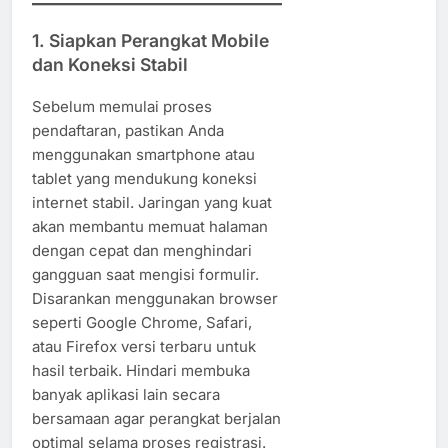
1. Siapkan Perangkat Mobile
dan Koneksi Stabil
Sebelum memulai proses
pendaftaran, pastikan Anda
menggunakan smartphone atau
tablet yang mendukung koneksi
internet stabil. Jaringan yang kuat
akan membantu memuat halaman
dengan cepat dan menghindari
gangguan saat mengisi formulir.
Disarankan menggunakan browser
seperti Google Chrome, Safari,
atau Firefox versi terbaru untuk
hasil terbaik. Hindari membuka
banyak aplikasi lain secara
bersamaan agar perangkat berjalan
optimal selama proses registrasi.