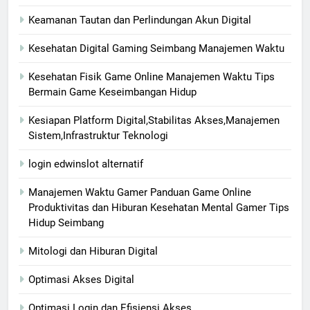
Keamanan Tautan dan Perlindungan Akun Digital
Kesehatan Digital Gaming Seimbang Manajemen Waktu
Kesehatan Fisik Game Online Manajemen Waktu Tips
Bermain Game Keseimbangan Hidup
Kesiapan Platform Digital,Stabilitas Akses,Manajemen
Sistem,Infrastruktur Teknologi
login edwinslot alternatif
Manajemen Waktu Gamer Panduan Game Online
Produktivitas dan Hiburan Kesehatan Mental Gamer Tips
Hidup Seimbang
Mitologi dan Hiburan Digital
Optimasi Akses Digital
Optimasi Login dan Efisiensi Akses