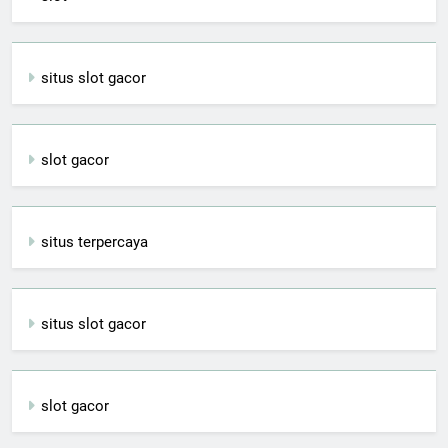
situs slot gacor
slot gacor
situs terpercaya
situs slot gacor
slot gacor