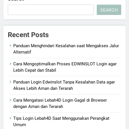
SEARCH
Recent Posts
Panduan Menghindari Kesalahan saat Mengakses Jalur
Alternatif
Cara Mengoptimalkan Proses EDWINSLOT Login agar
Lebih Cepat dan Stabil
Panduan Login Edwinslot Tanpa Kesalahan Data agar
Akses Lebih Aman dan Terarah
Cara Mengatasi Lebah4D Login Gagal di Browser
dengan Aman dan Terarah
Tips Login Lebah4D Saat Menggunakan Perangkat
Umum