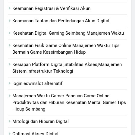
Keamanan Registrasi & Verifikasi Akun
Keamanan Tautan dan Perlindungan Akun Digital
Kesehatan Digital Gaming Seimbang Manajemen Waktu
Kesehatan Fisik Game Online Manajemen Waktu Tips
Bermain Game Keseimbangan Hidup
Kesiapan Platform Digital,Stabilitas Akses,Manajemen
Sistem,Infrastruktur Teknologi
login edwinslot alternatif
Manajemen Waktu Gamer Panduan Game Online
Produktivitas dan Hiburan Kesehatan Mental Gamer Tips
Hidup Seimbang
Mitologi dan Hiburan Digital
Optimasi Akses Digital