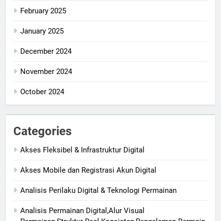
February 2025
January 2025
December 2024
November 2024
October 2024
Categories
Akses Fleksibel & Infrastruktur Digital
Akses Mobile dan Registrasi Akun Digital
Analisis Perilaku Digital & Teknologi Permainan
Analisis Permainan Digital,Alur Visual