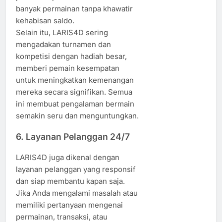
banyak permainan tanpa khawatir
kehabisan saldo.
Selain itu, LARIS4D sering
mengadakan turnamen dan
kompetisi dengan hadiah besar,
memberi pemain kesempatan
untuk meningkatkan kemenangan
mereka secara signifikan. Semua
ini membuat pengalaman bermain
semakin seru dan menguntungkan.
6. Layanan Pelanggan 24/7
LARIS4D juga dikenal dengan
layanan pelanggan yang responsif
dan siap membantu kapan saja.
Jika Anda mengalami masalah atau
memiliki pertanyaan mengenai
permainan, transaksi, atau