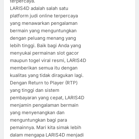
terpercaya.
LARIS4D adalah salah satu
platform judi online terpercaya
yang menawarkan pengalaman
bermain yang menguntungkan
dengan peluang menang yang
lebih tinggi. Baik bagi Anda yang
menyukai permainan slot gacor
maupun togel viral resmi, LARIS4D
memberikan semua itu dengan
kualitas yang tidak diragukan lagi.
Dengan Return to Player (RTP)
yang tinggi dan sistem
pembayaran yang cepat, LARIS4D
menjamin pengalaman bermain
yang menyenangkan dan
menguntungkan bagi para
pemainnya. Mari kita simak lebih
dalam mengapa LARIS4D menjadi