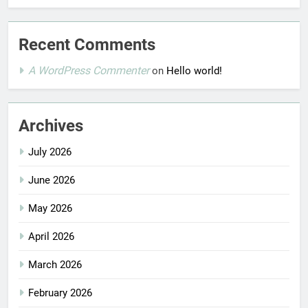
Recent Comments
A WordPress Commenter
on
Hello world!
Archives
July 2026
June 2026
May 2026
April 2026
March 2026
February 2026