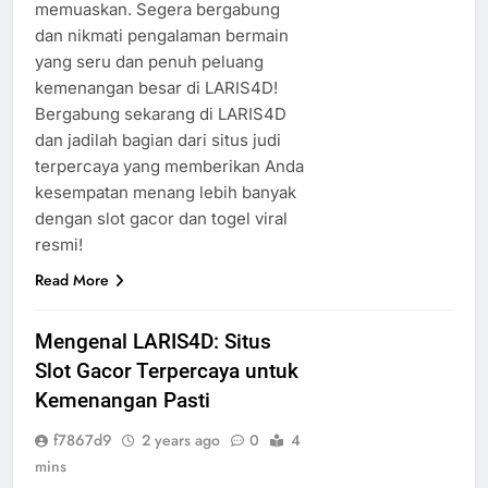
memuaskan. Segera bergabung
dan nikmati pengalaman bermain
yang seru dan penuh peluang
kemenangan besar di LARIS4D!
Bergabung sekarang di LARIS4D
dan jadilah bagian dari situs judi
terpercaya yang memberikan Anda
kesempatan menang lebih banyak
dengan slot gacor dan togel viral
resmi!
Read More
Mengenal LARIS4D: Situs
Slot Gacor Terpercaya untuk
Kemenangan Pasti
f7867d9
2 years ago
0
4
mins