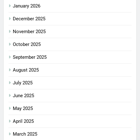
January 2026
December 2025
November 2025
October 2025
September 2025
August 2025
July 2025
June 2025
May 2025
April 2025
March 2025