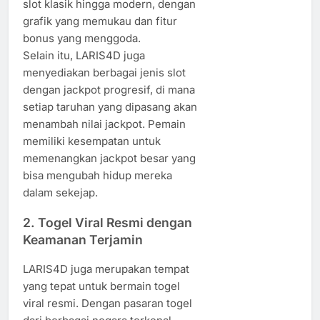
slot klasik hingga modern, dengan
grafik yang memukau dan fitur
bonus yang menggoda.
Selain itu, LARIS4D juga
menyediakan berbagai jenis slot
dengan jackpot progresif, di mana
setiap taruhan yang dipasang akan
menambah nilai jackpot. Pemain
memiliki kesempatan untuk
memenangkan jackpot besar yang
bisa mengubah hidup mereka
dalam sekejap.
2. Togel Viral Resmi dengan
Keamanan Terjamin
LARIS4D juga merupakan tempat
yang tepat untuk bermain togel
viral resmi. Dengan pasaran togel