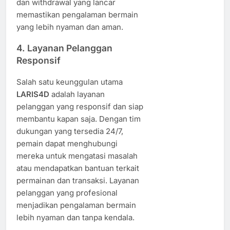
dan withdrawal yang lancar
memastikan pengalaman bermain
yang lebih nyaman dan aman.
4. Layanan Pelanggan
Responsif
Salah satu keunggulan utama
LARIS4D
adalah layanan
pelanggan yang responsif dan siap
membantu kapan saja. Dengan tim
dukungan yang tersedia 24/7,
pemain dapat menghubungi
mereka untuk mengatasi masalah
atau mendapatkan bantuan terkait
permainan dan transaksi. Layanan
pelanggan yang profesional
menjadikan pengalaman bermain
lebih nyaman dan tanpa kendala.