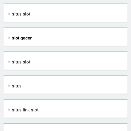
situs slot
slot gacor
situs slot
situs
situs link slot