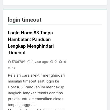
login timeout
Login Horas88 Tanpa
Hambatan: Panduan
Lengkap Menghindari
Timeout
f7867d9
1 year ago
0
6
mins
Pelajari cara efektif menghindari
masalah timeout saat login ke
Horas88. Panduan ini mencakup
langkah-langkah teknis dan tips
praktis untuk memastikan akses
tanpa gangguan.