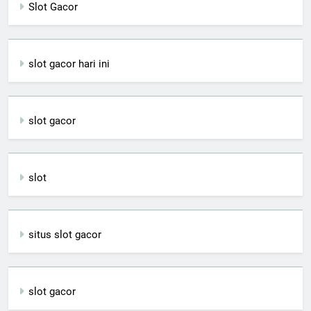
Slo
t
Gacor
slot gacor hari ini
slot gacor
slot
situs slot gacor
slot gacor