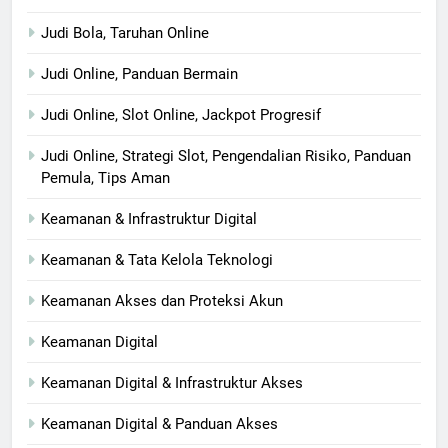
Judi Bola, Taruhan Online
Judi Online, Panduan Bermain
Judi Online, Slot Online, Jackpot Progresif
Judi Online, Strategi Slot, Pengendalian Risiko, Panduan
Pemula, Tips Aman
Keamanan & Infrastruktur Digital
Keamanan & Tata Kelola Teknologi
Keamanan Akses dan Proteksi Akun
Keamanan Digital
Keamanan Digital & Infrastruktur Akses
Keamanan Digital & Panduan Akses