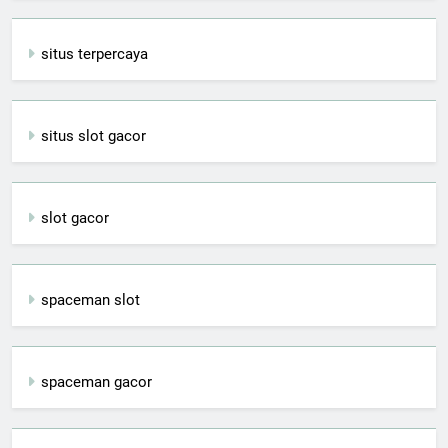
situs terpercaya
situs slot gacor
slot gacor
spaceman slot
spaceman gacor