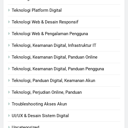
Teknologi Platform Digital
Teknologi Web & Desain Responsif
Teknologi Web & Pengalaman Pengguna
Teknologi, Keamanan Digital, Infrastruktur IT
Teknologi, Keamanan Digital, Panduan Online
Teknologi, Keamanan Digital, Panduan Pengguna
Teknologi, Panduan Digital, Keamanan Akun
Teknologi, Perjudian Online, Panduan
Troubleshooting Akses Akun
UI/UX & Desain Sistem Digital
Uncategorized