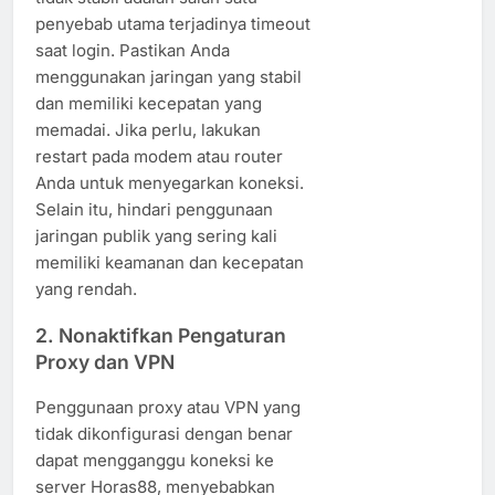
penyebab utama terjadinya timeout
saat login. Pastikan Anda
menggunakan jaringan yang stabil
dan memiliki kecepatan yang
memadai. Jika perlu, lakukan
restart pada modem atau router
Anda untuk menyegarkan koneksi.
Selain itu, hindari penggunaan
jaringan publik yang sering kali
memiliki keamanan dan kecepatan
yang rendah. ​
2.
Nonaktifkan Pengaturan
Proxy dan VPN
Penggunaan proxy atau VPN yang
tidak dikonfigurasi dengan benar
dapat mengganggu koneksi ke
server Horas88, menyebabkan