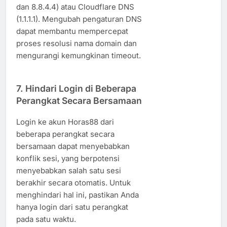
dan 8.8.4.4) atau Cloudflare DNS
(1.1.1.1). Mengubah pengaturan DNS
dapat membantu mempercepat
proses resolusi nama domain dan
mengurangi kemungkinan timeout.
7.
Hindari Login di Beberapa
Perangkat Secara Bersamaan
Login ke akun Horas88 dari
beberapa perangkat secara
bersamaan dapat menyebabkan
konflik sesi, yang berpotensi
menyebabkan salah satu sesi
berakhir secara otomatis. Untuk
menghindari hal ini, pastikan Anda
hanya login dari satu perangkat
pada satu waktu. ​