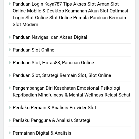
Panduan Login Kaya787 Tips Akses Slot Aman Slot
Online Mobile & Desktop Keamanan Akun Slot Optimasi
Login Slot Online Slot Online Pemula Panduan Bermain
Slot Modern
Panduan Navigasi dan Akses Digital
Panduan Slot Online
Panduan Slot, Horas88, Panduan Online
Panduan Slot, Strategi Bermain Slot, Slot Online
Pengembangan Diri Kesehatan Emosional Psikologi
Kepribadian Mindfulness & Mental Wellness Relasi Sehat
Perilaku Pemain & Analisis Provider Slot
Perilaku Pengguna & Analisis Strategi
Permainan Digital & Analisis