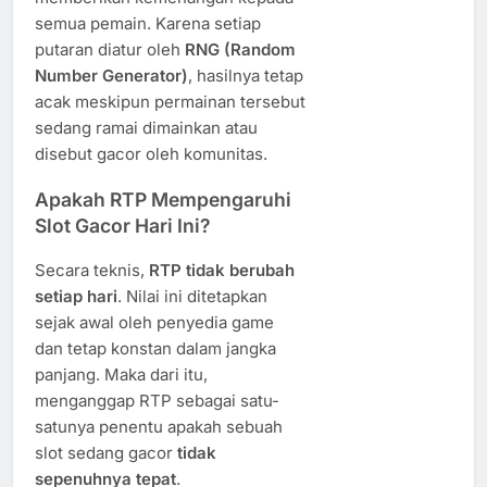
semua pemain. Karena setiap
putaran diatur oleh
RNG (Random
Number Generator)
, hasilnya tetap
acak meskipun permainan tersebut
sedang ramai dimainkan atau
disebut gacor oleh komunitas.
Apakah RTP Mempengaruhi
Slot Gacor Hari Ini?
Secara teknis,
RTP tidak berubah
setiap hari
. Nilai ini ditetapkan
sejak awal oleh penyedia game
dan tetap konstan dalam jangka
panjang. Maka dari itu,
menganggap RTP sebagai satu-
satunya penentu apakah sebuah
slot sedang gacor
tidak
sepenuhnya tepat
.