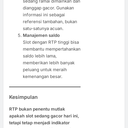
sedang ramai dimainkan dan
dianggap gacor. Gunakan
informasi ini sebagai
referensi tambahan, bukan
satu-satunya acuan.
Manajemen saldo
Slot dengan RTP tinggi bisa
membantu mempertahankan
saldo lebih lama,
memberikan lebih banyak
peluang untuk meraih
kemenangan besar.
Kesimpulan
RTP bukan penentu mutlak
apakah slot sedang gacor hari ini,
tetapi tetap menjadi indikator