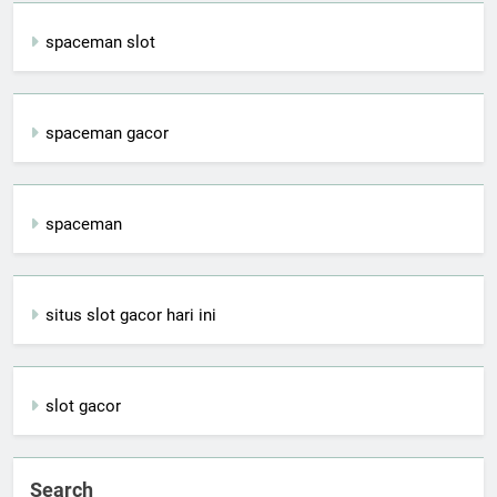
spaceman slot
spaceman gacor
spaceman
situs slot gacor hari ini
slot gacor
Search