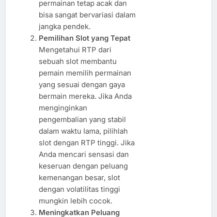
permainan tetap acak dan
bisa sangat bervariasi dalam
jangka pendek.
Pemilihan Slot yang Tepat
Mengetahui RTP dari
sebuah slot membantu
pemain memilih permainan
yang sesuai dengan gaya
bermain mereka. Jika Anda
menginginkan
pengembalian yang stabil
dalam waktu lama, pilihlah
slot dengan RTP tinggi. Jika
Anda mencari sensasi dan
keseruan dengan peluang
kemenangan besar, slot
dengan volatilitas tinggi
mungkin lebih cocok.
Meningkatkan Peluang