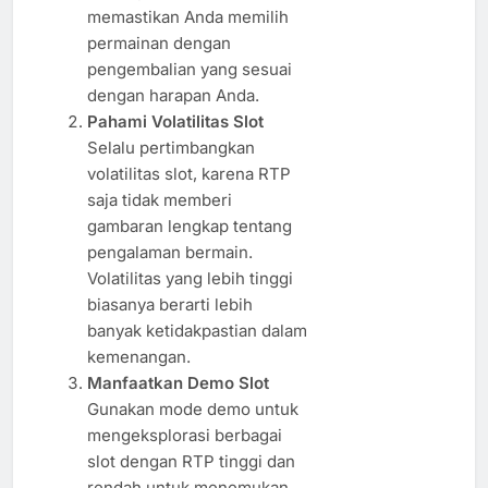
memastikan Anda memilih
permainan dengan
pengembalian yang sesuai
dengan harapan Anda.
Pahami Volatilitas Slot
Selalu pertimbangkan
volatilitas slot, karena RTP
saja tidak memberi
gambaran lengkap tentang
pengalaman bermain.
Volatilitas yang lebih tinggi
biasanya berarti lebih
banyak ketidakpastian dalam
kemenangan.
Manfaatkan Demo Slot
Gunakan mode demo untuk
mengeksplorasi berbagai
slot dengan RTP tinggi dan
rendah untuk menemukan