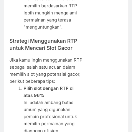
memilih berdasarkan RTP
lebih mungkin mengalami
permainan yang terasa
“menguntungkan”.
Strategi Menggunakan RTP
untuk Mencari Slot Gacor
Jika kamu ingin menggunakan RTP
sebagai salah satu acuan dalam
memilih slot yang potensial gacor,
berikut beberapa tips:
Pilih slot dengan RTP di
atas 96%
Ini adalah ambang batas
umum yang digunakan
pemain profesional untuk
memilih permainan yang
dianggap efisien.