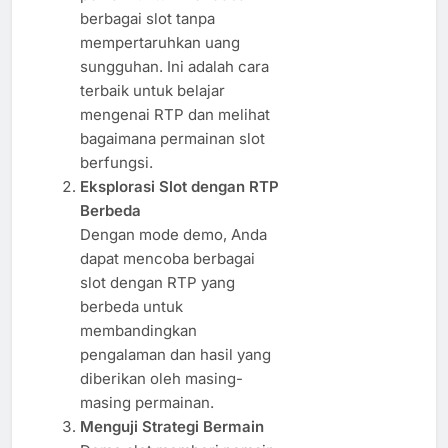
berbagai slot tanpa
mempertaruhkan uang
sungguhan. Ini adalah cara
terbaik untuk belajar
mengenai RTP dan melihat
bagaimana permainan slot
berfungsi.
Eksplorasi Slot dengan RTP
Berbeda
Dengan mode demo, Anda
dapat mencoba berbagai
slot dengan RTP yang
berbeda untuk
membandingkan
pengalaman dan hasil yang
diberikan oleh masing-
masing permainan.
Menguji Strategi Bermain