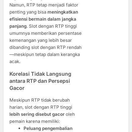
Namun, RTP tetap menjadi faktor
penting yang bisa
meningkatkan
efisiensi bermain dalam jangka
panjang
. Slot dengan RTP tinggi
umumnya memberikan persentase
kemenangan yang lebih besar
dibanding slot dengan RTP rendah
—meskipun tetap dalam kerangka
acak.
Korelasi Tidak Langsung
antara RTP dan Persepsi
Gacor
Meskipun RTP tidak berubah
harian, slot dengan RTP tinggi
lebih sering disebut gacor
oleh
pemain karena memiliki:
Peluang pengembalian