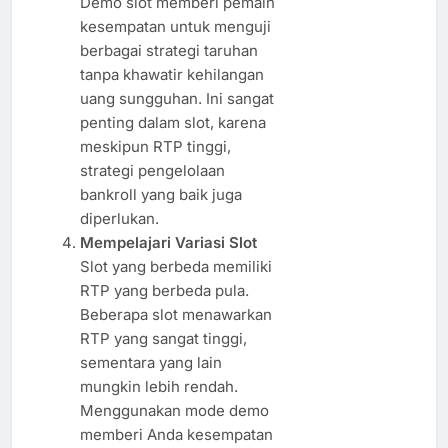
Demo slot memberi pemain
kesempatan untuk menguji
berbagai strategi taruhan
tanpa khawatir kehilangan
uang sungguhan. Ini sangat
penting dalam slot, karena
meskipun RTP tinggi,
strategi pengelolaan
bankroll yang baik juga
diperlukan.
Mempelajari Variasi Slot
Slot yang berbeda memiliki
RTP yang berbeda pula.
Beberapa slot menawarkan
RTP yang sangat tinggi,
sementara yang lain
mungkin lebih rendah.
Menggunakan mode demo
memberi Anda kesempatan