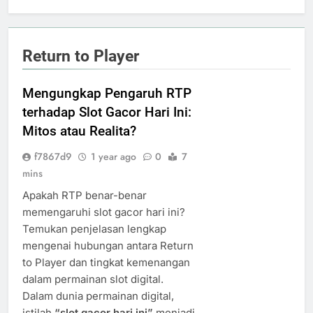
Return to Player
Mengungkap Pengaruh RTP
terhadap Slot Gacor Hari Ini:
Mitos atau Realita?
f7867d9
1 year ago
0
7
mins
Apakah RTP benar-benar
memengaruhi slot gacor hari ini?
Temukan penjelasan lengkap
mengenai hubungan antara Return
to Player dan tingkat kemenangan
dalam permainan slot digital.
Dalam dunia permainan digital,
istilah
“slot gacor hari ini”
menjadi