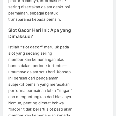
platform lainnya, informasi RTP
sering disertakan dalam deskripsi
permainan, sebagai bentuk
transparansi kepada pemain.
Slot Gacor Hari Ini: Apa yang
Dimaksud?
Istilah
“slot gacor”
merujuk pada
slot yang sedang sering
memberikan kemenangan atau
bonus dalam periode tertentu—
umumnya dalam satu hari. Konsep
ini berasal dari pengalaman
subjektif pemain yang merasakan
performa permainan lebih “ringan”
dan menguntungkan dari biasanya.
Namun, penting dicatat bahwa
“gacor” tidak berarti slot pasti akan
memberikan kemenangan kepada