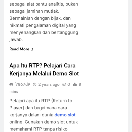
sebagai alat bantu analitis, bukan
sebagai jaminan mutlak.
Bermainlah dengan bijak, dan
nikmati pengalaman digital yang
menyenangkan dan bertanggung
jawab.
Read More
Apa Itu RTP? Pelajari Cara
Kerjanya Melalui Demo Slot
f7867d9
2 years ago
0
8
mins
Pelajari apa itu RTP (Return to
Player) dan bagaimana cara
kerjanya dalam dunia
demo slot
online. Gunakan demo slot untuk
memahami RTP tanpa risiko