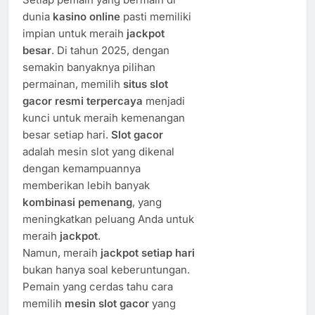
dunia
kasino online
pasti memiliki
impian untuk meraih
jackpot
besar
. Di tahun 2025, dengan
semakin banyaknya pilihan
permainan, memilih
situs slot
gacor resmi terpercaya
menjadi
kunci untuk meraih kemenangan
besar setiap hari.
Slot gacor
adalah mesin slot yang dikenal
dengan kemampuannya
memberikan lebih banyak
kombinasi pemenang
, yang
meningkatkan peluang Anda untuk
meraih
jackpot
.
Namun, meraih
jackpot setiap hari
bukan hanya soal keberuntungan.
Pemain yang cerdas tahu cara
memilih
mesin slot gacor
yang