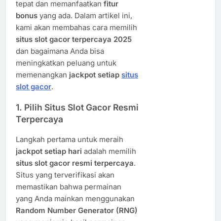
tepat dan memanfaatkan
fitur
bonus
yang ada. Dalam artikel ini,
kami akan membahas cara memilih
situs slot gacor terpercaya 2025
dan bagaimana Anda bisa
meningkatkan peluang untuk
memenangkan
jackpot setiap
situs
slot gacor
.
1.
Pilih Situs Slot Gacor Resmi
Terpercaya
Langkah pertama untuk meraih
jackpot setiap hari
adalah memilih
situs slot gacor resmi terpercaya
.
Situs yang terverifikasi akan
memastikan bahwa permainan
yang Anda mainkan menggunakan
Random Number Generator (RNG)