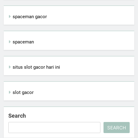
spaceman gacor
spaceman
situs slot gacor hari ini
slot gacor
Search
SEARCH