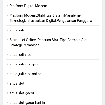
Platform Digital Modern
Platform Modern,Stabilitas Sistem,Manajemen
Teknologi,Infrastruktur Digital,Pengalaman Pengguna
situs judi
Situs Judi Online, Panduan Slot, Tips Bermain Slot,
Strategi Permainan
situs judi slot
situs judi slot gacor
situs judi slot online
situs slot
situs slot gacor
situs slot gacor hari ini