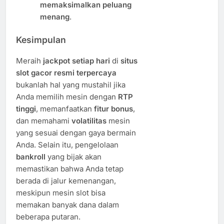
memaksimalkan peluang
menang
.
Kesimpulan
Meraih
jackpot setiap hari
di
situs
slot gacor resmi terpercaya
bukanlah hal yang mustahil jika
Anda memilih mesin dengan
RTP
tinggi
, memanfaatkan
fitur bonus
,
dan memahami
volatilitas
mesin
yang sesuai dengan gaya bermain
Anda. Selain itu, pengelolaan
bankroll
yang bijak akan
memastikan bahwa Anda tetap
berada di jalur kemenangan,
meskipun mesin slot bisa
memakan banyak dana dalam
beberapa putaran.