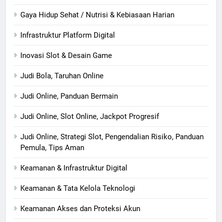
Gaya Hidup Sehat / Nutrisi & Kebiasaan Harian
Infrastruktur Platform Digital
Inovasi Slot & Desain Game
Judi Bola, Taruhan Online
Judi Online, Panduan Bermain
Judi Online, Slot Online, Jackpot Progresif
Judi Online, Strategi Slot, Pengendalian Risiko, Panduan
Pemula, Tips Aman
Keamanan & Infrastruktur Digital
Keamanan & Tata Kelola Teknologi
Keamanan Akses dan Proteksi Akun