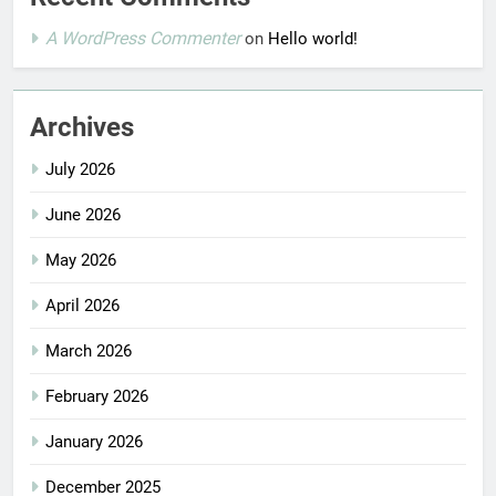
A WordPress Commenter
on
Hello world!
Archives
July 2026
June 2026
May 2026
April 2026
March 2026
February 2026
January 2026
December 2025