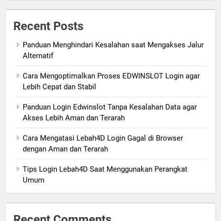
Recent Posts
Panduan Menghindari Kesalahan saat Mengakses Jalur
Alternatif
Cara Mengoptimalkan Proses EDWINSLOT Login agar
Lebih Cepat dan Stabil
Panduan Login Edwinslot Tanpa Kesalahan Data agar
Akses Lebih Aman dan Terarah
Cara Mengatasi Lebah4D Login Gagal di Browser
dengan Aman dan Terarah
Tips Login Lebah4D Saat Menggunakan Perangkat
Umum
Recent Comments