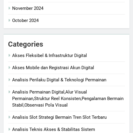
November 2024
October 2024
Categories
Akses Fleksibel & Infrastruktur Digital
Akses Mobile dan Registrasi Akun Digital
Analisis Perilaku Digital & Teknologi Permainan
Analisis Permainan Digital,Alur Visual
Permainan,Struktur Reel Konsisten,Pengalaman Bermain
Stabil,Observasi Pola Visual
Analisis Slot Strategi Bermain Tren Slot Terbaru
Analisis Teknis Akses & Stabilitas Sistem