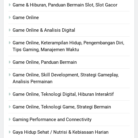
Game & Hiburan, Panduan Bermain Slot, Slot Gacor
Game Online
Game Online & Analisis Digital
Game Online, Keterampilan Hidup, Pengembangan Diri,
Tips Gaming, Manajemen Waktu
Game Online, Panduan Bermain
Game Online, Skill Development, Strategi Gameplay,
Analisis Permainan
Game Online, Teknologi Digital, Hiburan Interaktif
Game Online, Teknologi Game, Strategi Bermain
Gaming Performance and Connectivity
Gaya Hidup Sehat / Nutrisi & Kebiasaan Harian