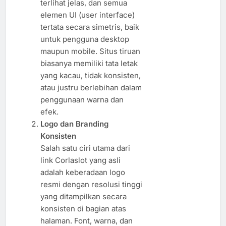
terlihat jelas, dan semua
elemen UI (user interface)
tertata secara simetris, baik
untuk pengguna desktop
maupun mobile. Situs tiruan
biasanya memiliki tata letak
yang kacau, tidak konsisten,
atau justru berlebihan dalam
penggunaan warna dan
efek.
Logo dan Branding
Konsisten
Salah satu ciri utama dari
link Corlaslot yang asli
adalah keberadaan logo
resmi dengan resolusi tinggi
yang ditampilkan secara
konsisten di bagian atas
halaman. Font, warna, dan