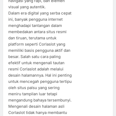
navigasi yang rapi, dan elemen
visual yang autentik.
Dalam era digital yang serba cepat
ini, banyak pengguna internet
menghadapi tantangan dalam
membedakan antara situs resmi
dan tiruan, terutama untuk
platform seperti Corlaslot yang
memiliki basis pengguna aktif dan
besar. Salah satu cara paling
efektif untuk mengenali tautan
resmi Corlaslot adalah melalui
desain halamannya. Hal ini penting
untuk mencegah pengguna tertipu
oleh situs palsu yang sering
meniru tampilan luar tetapi
mengandung bahaya tersembunyi.
Mengenali desain halaman asli
Corlaslot tidak hanya membantu