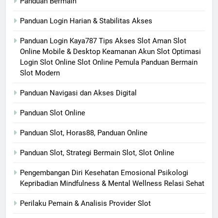
Panduan Bermain
Panduan Login Harian & Stabilitas Akses
Panduan Login Kaya787 Tips Akses Slot Aman Slot
Online Mobile & Desktop Keamanan Akun Slot Optimasi
Login Slot Online Slot Online Pemula Panduan Bermain
Slot Modern
Panduan Navigasi dan Akses Digital
Panduan Slot Online
Panduan Slot, Horas88, Panduan Online
Panduan Slot, Strategi Bermain Slot, Slot Online
Pengembangan Diri Kesehatan Emosional Psikologi
Kepribadian Mindfulness & Mental Wellness Relasi Sehat
Perilaku Pemain & Analisis Provider Slot